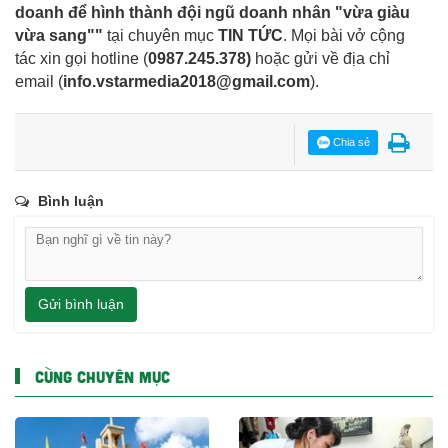
doanh để hình thành đội ngũ doanh nhân "vừa giàu
vừa sang""
tại chuyên mục
TIN TỨC
. Mọi bài vở cộng
tác xin gọi hotline (
0987.245.378
)
hoặc gửi về địa chỉ
email
(
info.vstarmedia2018@gmail.com
).
Chia sẻ
Bình luận
Gửi bình luận
CÙNG CHUYÊN MỤC