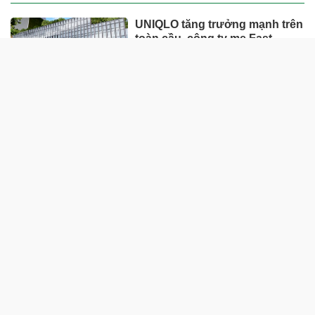
UNIQLO tăng trưởng mạnh trên
toàn cầu, công ty mẹ Fast
Retailing nâng mục tiêu doanh
thu và lợi nhuận năm 2026
Lộ diện khối tài sản trị giá gần
12.000 tỷ do con trai và con gái
ông Nguyễn Đức Thụy nắm
giữ tại một công ty sắp lên sàn
Một Gen Z giàu hơn cả ông
Trương Gia Bình, Bùi Thành
Nhơn trên sàn chứng khoán
Chân dung nữ đại gia genZ
vừa về làm Trợ lý Tổng Giám
đốc Sacombank: 21 tuổi làm