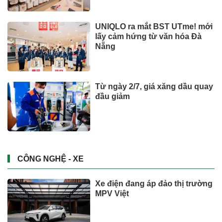
UNIQLO ra mắt BST UTme! mới
lấy cảm hứng từ văn hóa Đà
Nẵng
Từ ngày 2/7, giá xăng dầu quay
đầu giảm
CÔNG NGHỆ - XE
Xe điện đang áp đảo thị trường
MPV Việt