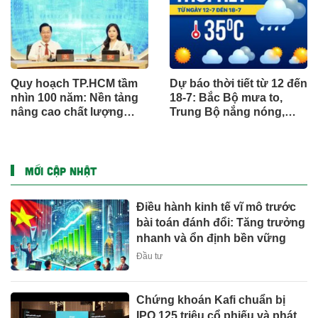
Quy hoạch TP.HCM tầm
Dự báo thời tiết từ 12 đến
nhìn 100 năm: Nền tảng
18-7: Bắc Bộ mưa to,
nâng cao chất lượng
Trung Bộ nắng nóng,
sống người dân
Nam Bộ mưa chiều
MỚI CẬP NHẬT
Điều hành kinh tế vĩ mô trước
bài toán đánh đổi: Tăng trưởng
nhanh và ổn định bền vững
Đầu tư
Chứng khoán Kafi chuẩn bị
IPO 125 triệu cổ phiếu và phát