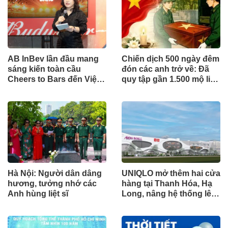
AB InBev lần đầu mang
Chiến dịch 500 ngày đêm
sáng kiến toàn cầu
đón các anh trở về: Đã
Cheers to Bars đến Việt
quy tập gần 1.500 mộ liệt
Nam
sĩ
Hà Nội: Người dân dâng
UNIQLO mở thêm hai cửa
hương, tưởng nhớ các
hàng tại Thanh Hóa, Hạ
Anh hùng liệt sĩ
Long, nâng hệ thống lên
34 điểm bán trên toàn
quốc