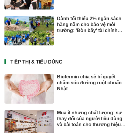
Dành tối thiểu 2% ngân sách
hằng năm cho bảo vệ môi
trường: 'Đòn bẩy' tài chính
công và bước ngoặt quản trị
hiện đại
TIẾP THỊ & TIÊU DÙNG
Biofermin chia sẻ bí quyết
chăm sóc đường ruột chuẩn
Nhật
Mua ít nhưng chất lượng: sự
thay đổi của người tiêu dùng
và bài toán cho thương hiệu
quốc tế