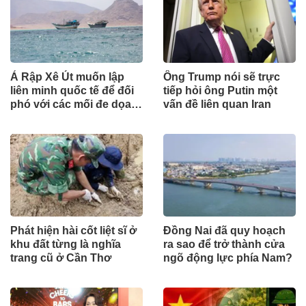
Ả Rập Xê Út muốn lập
Ông Trump nói sẽ trực
liên minh quốc tế để đối
tiếp hỏi ông Putin một
phó với các mối đe dọa
vấn đề liên quan Iran
từ lực lượng Houthi
Phát hiện hài cốt liệt sĩ ở
Đồng Nai đã quy hoạch
khu đất từng là nghĩa
ra sao để trở thành cửa
trang cũ ở Cần Thơ
ngõ động lực phía Nam?