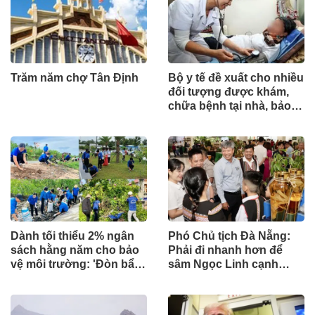
Trăm năm chợ Tân Định
Bộ y tế đề xuất cho nhiều
đối tượng được khám,
chữa bệnh tại nhà, bảo
hiểm y tế chi trả
Dành tối thiểu 2% ngân
Phó Chủ tịch Đà Nẵng:
sách hằng năm cho bảo
Phải đi nhanh hơn để
vệ môi trường: 'Đòn bẩy'
sâm Ngọc Linh cạnh
tài chính công và bước
tranh với thế giới
ngoặt quản trị hiện đại