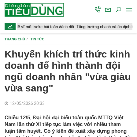
ô trước bài toán đánh đổi: Tăng trưởng nhanh và ổn định bền vững
C
TRANG CHỦ
TIN TỨC
Khuyến khích trí thức kinh
doanh để hình thành đội
ngũ doanh nhân "vừa giàu
vừa sang"
12/05/2026 20:33
Chiều 12/5, Đại hội đại biểu toàn quốc MTTQ Việt
Nam lần thứ XI tiếp tục làm việc với nhiều tham
luận tâm huyết. Có ý kiến đề xuất xây dựng phong