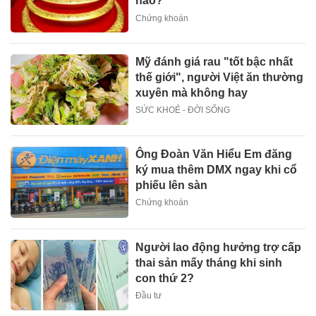
nào?
Chứng khoán
Mỹ đánh giá rau "tốt bậc nhất
thế giới", người Việt ăn thường
xuyên mà không hay
SỨC KHOẺ - ĐỜI SỐNG
Ông Đoàn Văn Hiểu Em đăng
ký mua thêm DMX ngay khi cổ
phiếu lên sàn
Chứng khoán
Người lao động hưởng trợ cấp
thai sản mấy tháng khi sinh
con thứ 2?
Đầu tư