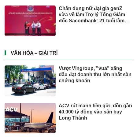
Chân dung nữ đại gia genZ
vừa về làm Trợ lý Tổng Giám
đốc Sacombank: 21 tuổi làm
Tổng Giám đốc doanh nghiệp
hàng không vũ trụ, nắm giữ
khối tài sản hàng nghìn tỷ
VĂN HÓA – GIẢI TRÍ
Vượt Vingroup, "vua" xăng
dầu đạt doanh thu lớn nhất sàn
chứng khoán
ACV rút mạnh tiền gửi, dồn gần
40.000 tỷ đồng vào sân bay
Long Thành