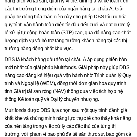
năng dịch vụ tài sản, quản lý vị thế, định giá và kế toán trên
các thị trường trọng điểm của ngân hàng tại châu Á. Giải
pháp tự động hóa toàn diện này cho phép DBS tối ưu hóa
quy trình vận hành toàn diện từ đầu đến cuối và đạt được tỷ
lệ xử lý tự động hoàn toàn (STP) cao, qua đó nâng cao chất
lượng dịch vụ và hỗ trợ tăng trưởng khách hàng tại các thị
trường năng động nhất khu vực.
DBS là khách hàng đầu tiên tại châu Á áp dụng phiên bản
mới nhất của giải pháp Multifonds. Giải pháp này giúp DBS
nâng cao đáng kể hiệu quả vận hành nhờ Trình quản lý Quy
trình và Ngoại lệ (WEM), đồng thời đơn giản hóa quy trình
tính Giá trị tài sản ròng (NAV) thông qua việc tích hợp hệ
thống Kế toán quỹ và Đại lý chuyển nhượng.
Multifonds được DBS lựa chọn sau một quy trình đánh giá
khắt khe và chứng minh năng lực thực tế cho thấy khả năng
của nền tảng trong việc xử lý các đặc thù của từng thị
trường, với phạm vi bao phủ đa tài sản thực sự, bao gồm cả