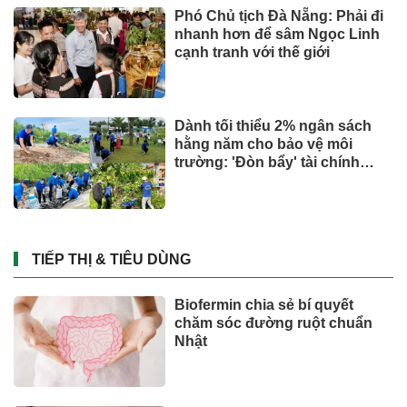
Phó Chủ tịch Đà Nẵng: Phải đi
nhanh hơn để sâm Ngọc Linh
cạnh tranh với thế giới
Dành tối thiểu 2% ngân sách
hằng năm cho bảo vệ môi
trường: 'Đòn bẩy' tài chính
công và bước ngoặt quản trị
hiện đại
TIẾP THỊ & TIÊU DÙNG
Biofermin chia sẻ bí quyết
chăm sóc đường ruột chuẩn
Nhật