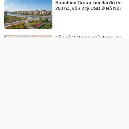
Sunshine Group làm đại đô thị
250 ha, vốn 2 tỷ USD ở Hà Nội
Căn hộ 2 phòng ngủ được ưu
tiên nhờ tính khai thác thực
Giữa nhịp phát triển, đâu là nơi
mọi người tìm thấy sự cân
bằng?
QUỐC TẾ