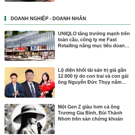
DOANH NGHIỆP - DOANH NHÂN
UNIQLO tăng trưởng mạnh trên
toàn cầu, công ty mẹ Fast
Retailing nâng mục tiêu doanh
thu và lợi nhuận năm 2026
Lộ diện khối tài sản trị giá gần
12.000 tỷ do con trai và con gái
ông Nguyễn Đức Thụy nắm
giữ tại một công ty sắp lên sàn
Một Gen Z giàu hơn cả ông
Trương Gia Bình, Bùi Thành
Nhơn trên sàn chứng khoán