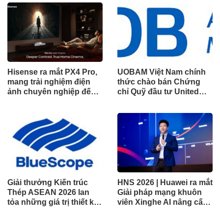
Hisense ra mắt PX4 Pro,
UOBAM Việt Nam chính
mang trải nghiệm điện
thức chào bán Chứng
ảnh chuyên nghiệp đến
chỉ Quỹ đầu tư United
không gian gia đình
Dòng Tiền Linh Hoạt
(UMMF)
Giải thưởng Kiến trúc
HNS 2026 | Huawei ra mắt
Thép ASEAN 2026 lan
Giải pháp mạng khuôn
tỏa những giá trị thiết kế
viên Xinghe AI nâng cấp
xuất sắc qua hợp tác khu
cho khu vực Nam Phi