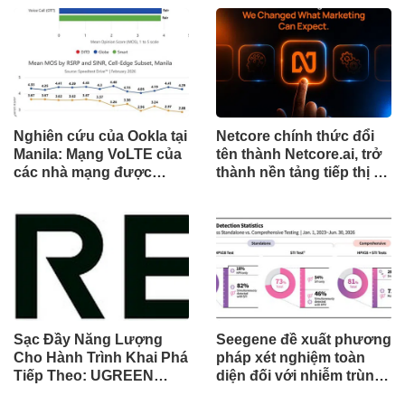
tòa án chuẩn bị ra phán
trong hành trình mở rộng
quyết.
toàn cầu
Nghiên cứu của Ookla tại
Netcore chính thức đổi
Manila: Mạng VoLTE của
tên thành Netcore.ai, trở
các nhà mạng được
thành nền tảng tiếp thị tự
chứng minh vượt trội
động bằng AI đầu tiên
hơn các ứng dụng OTT
chia sẻ trách nhiệm tăng
về chất lượng và độ tin
trưởng khách hàng
cậy của cuộc gọi thoại
Sạc Đầy Năng Lượng
Seegene đề xuất phương
Cho Hành Trình Khai Phá
pháp xét nghiệm toàn
Tiếp Theo: UGREEN
diện đối với nhiễm trùng
Công Bố Bộ Sưu Tập
đường sinh sản thông