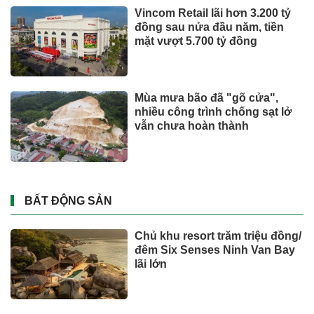
Vincom Retail lãi hơn 3.200 tỷ
đồng sau nửa đầu năm, tiền
mặt vượt 5.700 tỷ đồng
Mùa mưa bão đã "gõ cửa",
nhiều công trình chống sạt lở
vẫn chưa hoàn thành
BẤT ĐỘNG SẢN
Chủ khu resort trăm triệu đồng/
đêm Six Senses Ninh Van Bay
lãi lớn