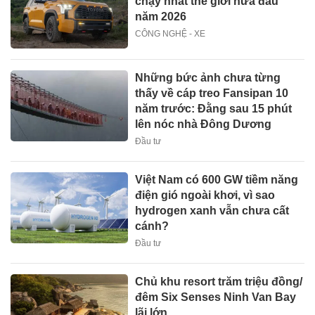
chạy nhất thế giới nửa đầu
năm 2026
CÔNG NGHỆ - XE
Những bức ảnh chưa từng
thấy về cáp treo Fansipan 10
năm trước: Đằng sau 15 phút
lên nóc nhà Đông Dương
Đầu tư
Việt Nam có 600 GW tiềm năng
điện gió ngoài khơi, vì sao
hydrogen xanh vẫn chưa cất
cánh?
Đầu tư
Chủ khu resort trăm triệu đồng/
đêm Six Senses Ninh Van Bay
lãi lớn