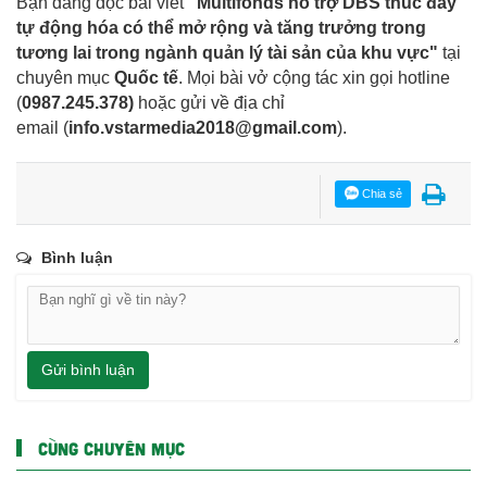
Bạn đang đọc bài viết
"Multifonds hỗ trợ DBS thúc đẩy
tự động hóa có thể mở rộng và tăng trưởng trong
tương lai trong ngành quản lý tài sản của khu vực"
tại
chuyên mục
Quốc tế
. Mọi bài vở cộng tác xin gọi hotline
(
0987.245.378
)
hoặc gửi về địa chỉ
email
(
info.vstarmedia2018@gmail.com
).
Chia sẻ
Bình luận
Gửi bình luận
CÙNG CHUYÊN MỤC