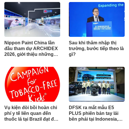
vực
Nippon Paint China lần
Sau khi thâm nhập thị
đầu tham dự ARCHIDEX
trường, bước tiếp theo là
2026, giới thiệu những
gì?
đổi mới cho các ngành
công nghiệp
Vụ kiện đòi bồi hoàn chi
DFSK ra mắt mẫu E5
phí y tế liên quan đến
PLUS phiên bản tay lái
thuốc lá tại Brazil đạt đến
bên phải tại Indonesia,
cột mốc quan trọng khi
đánh dấu cột mốc mới