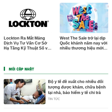
Honkai: Star Rail Chính
qua Nghiên cứu lâm
Thức Tại Đông Nam Á
sàng một triệu ca toàn
cầu (GMCS)
Lockton Ra Mắt Mảng
West The Sale trở lại dịp
Dịch Vụ Tư Vấn Cơ Sở
Quốc khánh năm nay với
Hạ Tầng Kỹ Thuật Số và
nhiều thương hiệu mới,
Trung Tâm Dữ Liệu Toàn
phần thưởng và ưu đãi
Cầu
mua sắm lên tới 90% tại
IMM và Westgate
MỚI CẬP NHẬT
Bộ y tế đề xuất cho nhiều đối
tượng được khám, chữa bệnh
tại nhà, bảo hiểm y tế chi trả
TIN TỨC