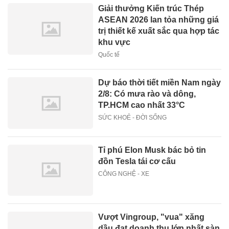
Giải thưởng Kiến trúc Thép
ASEAN 2026 lan tỏa những giá
trị thiết kế xuất sắc qua hợp tác
khu vực
Quốc tế
Dự báo thời tiết miền Nam ngày
2/8: Có mưa rào và dông,
TP.HCM cao nhất 33°C
SỨC KHOẺ - ĐỜI SỐNG
Tỉ phú Elon Musk bác bỏ tin
đồn Tesla tái cơ cấu
CÔNG NGHỆ - XE
Vượt Vingroup, "vua" xăng
dầu đạt doanh thu lớn nhất sàn