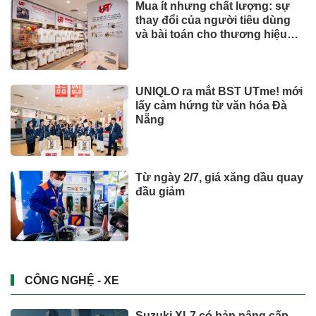
Mua ít nhưng chất lượng: sự
thay đổi của người tiêu dùng
và bài toán cho thương hiệu
quốc tế
UNIQLO ra mắt BST UTme! mới
lấy cảm hứng từ văn hóa Đà
Nẵng
Từ ngày 2/7, giá xăng dầu quay
đầu giảm
CÔNG NGHỆ - XE
Suzuki XL7 có bản nâng cấp