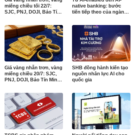
miếng chiều tối 22/7:
native banking: bước
SJC, PNJ, DOJI, Bảo Tín
tiến tiếp theo của ngành
Mạnh Hải đồng loạt quay
ngân hàng
đầu giảm giá tới 1,4 triệu
đồng/lượng
Giá vàng nhẫn trơn, vàng
SHB đồng hành kiến tạo
miếng chiều 20/7: SJC,
nguồn nhân lực AI cho
PNJ, DOJI, Bảo Tín Minh
quốc gia
Châu và Bảo Tín Mạnh
Hải tiếp tục giảm