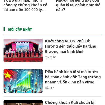
TCBS gia nhập nhóm
Người nổi tiếng dạy con
công ty chứng khoán có
quản lý tài chính như thế
tài sản trên 100.000 tỷ
nào?
đồng
MỚI CẬP NHẬT
Khởi công AEON Phủ Lý:
Hướng đến thúc đẩy hạ tầng
thương mại Ninh Bình
TIN TỨC
Điều hành kinh tế vĩ mô trước
bài toán đánh đổi: Tăng trưởng
nhanh và ổn định bền vững
Đầu tư
Chứng khoán Kafi chuẩn bị