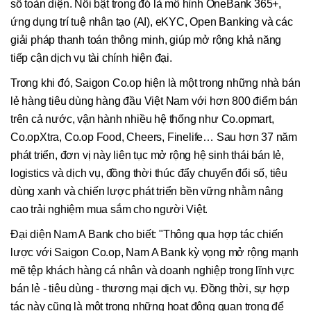
số toàn diện. Nổi bật trong đó là mô hình OneBank 365+,
ứng dụng trí tuệ nhân tạo (AI), eKYC, Open Banking và các
giải pháp thanh toán thông minh, giúp mở rộng khả năng
tiếp cận dịch vụ tài chính hiện đại.
Trong khi đó, Saigon Co.op hiện là một trong những nhà bán
lẻ hàng tiêu dùng hàng đầu Việt Nam với hơn 800 điểm bán
trên cả nước, vận hành nhiều hệ thống như Co.opmart,
Co.opXtra, Co.op Food, Cheers, Finelife… Sau hơn 37 năm
phát triển, đơn vị này liên tục mở rộng hệ sinh thái bán lẻ,
logistics và dịch vụ, đồng thời thúc đẩy chuyển đổi số, tiêu
dùng xanh và chiến lược phát triển bền vững nhằm nâng
cao trải nghiệm mua sắm cho người Việt.
Đại diện Nam A Bank cho biết: "Thông qua hợp tác chiến
lược với Saigon Co.op, Nam A Bank kỳ vọng mở rộng mạnh
mẽ tệp khách hàng cá nhân và doanh nghiệp trong lĩnh vực
bán lẻ - tiêu dùng - thương mại dịch vụ. Đồng thời, sự hợp
tác này cũng là một trong những hoạt động quan trọng để