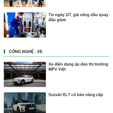
Từ ngày 2/7, giá xăng dầu quay
đầu giảm
CÔNG NGHỆ - XE
Xe điện đang áp đảo thị trường
MPV Việt
Suzuki XL7 có bản nâng cấp