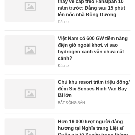
thấy về cáp treo Fansipan 10
năm trước: Đằng sau 15 phút
lên nóc nhà Đông Dương
Đầu tư
Việt Nam có 600 GW tiềm năng
điện gió ngoài khơi, vì sao
hydrogen xanh vẫn chưa cất
cánh?
Đầu tư
Chủ khu resort trăm triệu đồng/
đêm Six Senses Ninh Van Bay
lãi lớn
BẤT ĐỘNG SẢN
Hơn 19.000 lượt người dâng
hương tại Nghĩa trang Liệt sĩ
Quốc gia Vị Xuyên trong tháng