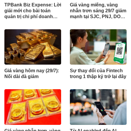
TPBank Biz Expense: Lời
Giá vàng miếng, vàng
giải mới cho bài toán
nhẫn trơn sáng 29/7 giảm
quản trị chi phí doanh
mạnh tại SJC, PNJ, DOJI,
nghiệp
Bảo Tín Minh Châu, Bảo
Tín Mạnh Hải, ...
Giá vàng hôm nay (29/7):
Sự thay đổi của Fintech
Nối dài đà giảm
trong 1 thập kỷ trở lại đây
Giá vàng nhẫn trơn, vàng
Từ AI-enabled đến AI-