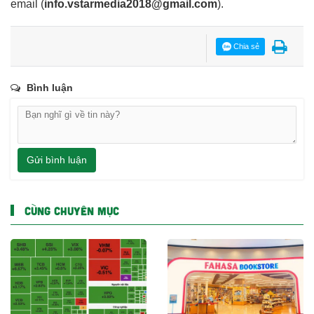
email
(
info.vstarmedia2018@gmail.com
).
Chia sẻ
Bình luận
Gửi bình luận
CÙNG CHUYÊN MỤC