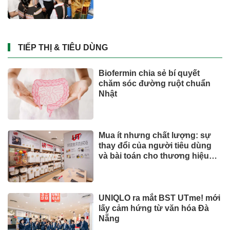
TIẾP THỊ & TIÊU DÙNG
Biofermin chia sẻ bí quyết
chăm sóc đường ruột chuẩn
Nhật
Mua ít nhưng chất lượng: sự
thay đổi của người tiêu dùng
và bài toán cho thương hiệu
quốc tế
UNIQLO ra mắt BST UTme! mới
lấy cảm hứng từ văn hóa Đà
Nẵng