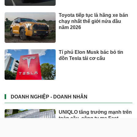
Toyota tiếp tục là hãng xe bán
chạy nhất thế giới nửa đầu
năm 2026
Tỉ phú Elon Musk bác bỏ tin
đồn Tesla tái cơ cấu
DOANH NGHIỆP - DOANH NHÂN
UNIQLO tăng trưởng mạnh trên
toàn cầu, công ty mẹ Fast
Retailing nâng mục tiêu doanh
thu và lợi nhuận năm 2026