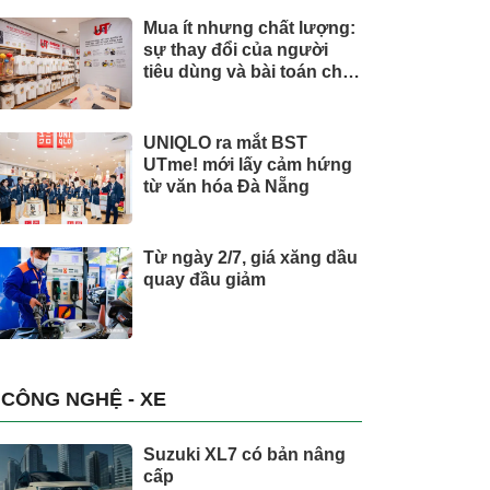
Mua ít nhưng chất lượng:
sự thay đổi của người
tiêu dùng và bài toán cho
thương hiệu quốc tế
UNIQLO ra mắt BST
UTme! mới lấy cảm hứng
từ văn hóa Đà Nẵng
Từ ngày 2/7, giá xăng dầu
quay đầu giảm
CÔNG NGHỆ - XE
Suzuki XL7 có bản nâng
cấp