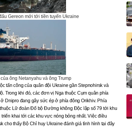
đấu Gereon mới tới tiền tuyến Ukraine
ểu của ông Netanyahu và ông Trump
uộc tấn công của quân đội Ukraine gần Stepnohirsk và
. Trong khi đó, các đơn vị Nga thuộc Cụm quân phía
ở Dnipro đang gây sức ép ở phía đông Orikhiv. Phía
 thuộc Lữ đoàn Đổ bộ Đường không Độc lập số 79 tới khu
triển khai tới các khu vực nóng bỏng nhất. Việc điều
 cho thấy Bộ Chỉ huy Ukraine đánh giá tình hình tại đây