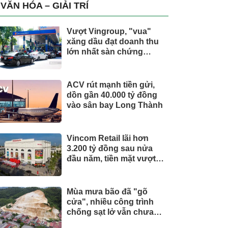
trụ, nắm giữ khối tài sản
VĂN HÓA – GIẢI TRÍ
hàng nghìn tỷ
Vượt Vingroup, "vua"
xăng dầu đạt doanh thu
lớn nhất sàn chứng
khoán
ACV rút mạnh tiền gửi,
dồn gần 40.000 tỷ đồng
vào sân bay Long Thành
Vincom Retail lãi hơn
3.200 tỷ đồng sau nửa
đầu năm, tiền mặt vượt
5.700 tỷ đồng
Mùa mưa bão đã "gõ
cửa", nhiều công trình
chống sạt lở vẫn chưa
hoàn thành