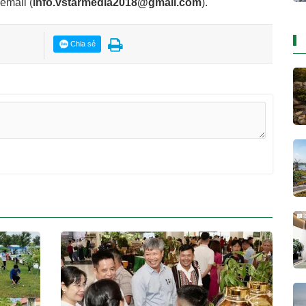
 email
(
info.vstarmedia2018@gmail.com
).
Chia sẻ