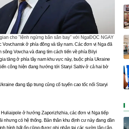
g gian cho "lệnh ngừng bắn sân bay" với NgaĐỌC NGAY
 vực Vovchansk ở phía đông và tây nam. Các đơn vị Nga đã
 sông Vovcha và đang tìm cách tiến về phía Bilyi
gia tăng ở phía tây nam khu vực này, buộc phía Ukraine
tiến công hiện đang hướng tới Staryi Saltiv ở cả hai bờ
kraine đang tập trung củng cố tuyến cao tốc nối Staryi
 Huliaipole ở hướng Zaporizhzhia, các đơn vị Nga tiếp
rãi nhưng có hệ thống. Bản thân khu định cư này đang dần
tình hình bất ổn cũng được ghi nhận tại các sườn lân cận.