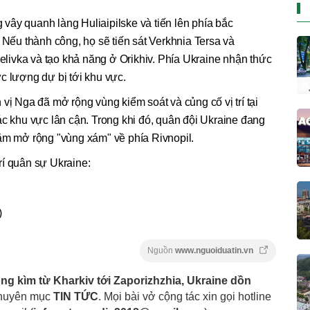
ây quanh làng Huliaipilske và tiến lên phía bắc
u thành công, họ sẽ tiến sát Verkhnia Tersa và
ivka và tạo khả năng ở Orikhiv. Phía Ukraine nhận thức
c lượng dự bị tới khu vực.
vị Nga đã mở rộng vùng kiểm soát và củng cố vị trí tại
ác khu vực lân cận. Trong khi đó, quân đội Ukraine đang
hằm mở rộng "vùng xám" về phía Rivnopil.
rí quân sự Ukraine:
)
Nguồn
www.nguoiduatin.vn
ng kìm từ Kharkiv tới Zaporizhzhia, Ukraine dồn
chuyên mục
TIN TỨC
. Mọi bài vở cộng tác xin gọi hotline