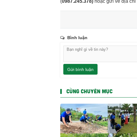
(
0987.245.378
)
hoặc gửi về địa chỉ
Bình luận
Gửi bình luận
CÙNG CHUYÊN MỤC