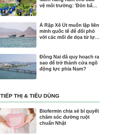
vệ môi trường: 'Đòn bẩy'
tài chính công và bước
ngoặt quản trị hiện đại
Ả Rập Xê Út muốn lập liên
minh quốc tế để đối phó
với các mối đe dọa từ lực
lượng Houthi
Đồng Nai đã quy hoạch ra
sao để trở thành cửa ngõ
động lực phía Nam?
TIẾP THỊ & TIÊU DÙNG
Biofermin chia sẻ bí quyết
chăm sóc đường ruột
chuẩn Nhật