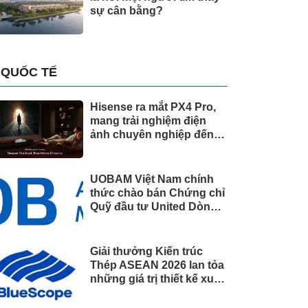
sự cân bằng?
QUỐC TẾ
Hisense ra mắt PX4 Pro,
mang trải nghiệm điện
ảnh chuyên nghiệp đến
không gian gia đình
UOBAM Việt Nam chính
thức chào bán Chứng chỉ
Quỹ đầu tư United Dòng
Tiền Linh Hoạt (UMMF)
Giải thưởng Kiến trúc
Thép ASEAN 2026 lan tỏa
những giá trị thiết kế xuất
sắc qua hợp tác khu vực