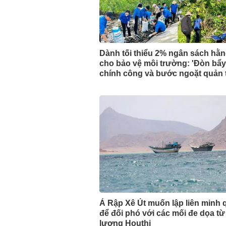
Dành tối thiểu 2% ngân sách hằ
cho bảo vệ môi trường: 'Đòn bẩy'
chính công và bước ngoặt quản t
đại
Ả Rập Xê Út muốn lập liên minh 
để đối phó với các mối đe dọa từ
lượng Houthi