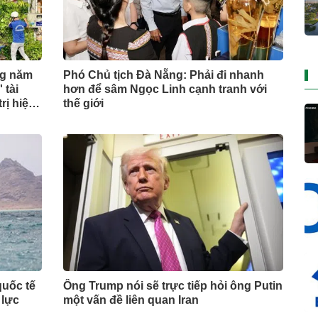
ng năm
Phó Chủ tịch Đà Nẵng: Phải đi nhanh
 tài
hơn để sâm Ngọc Linh cạnh tranh với
rị hiện
thế giới
quốc tế
Ông Trump nói sẽ trực tiếp hỏi ông Putin
 lực
một vấn đề liên quan Iran