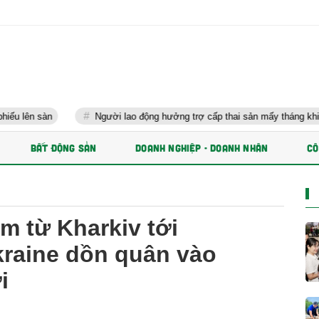
sàn
Người lao động hưởng trợ cấp thai sản mấy tháng khi sinh con 
BẤT ĐỘNG SẢN
DOANH NGHIỆP - DOANH NHÂN
CÔ
m từ Kharkiv tới
kraine dồn quân vào
i