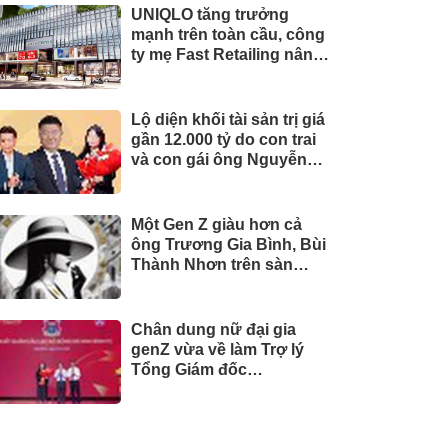
UNIQLO tăng trưởng
mạnh trên toàn cầu, công
ty mẹ Fast Retailing nâng
mục tiêu doanh thu và lợi
nhuận năm 2026
Lộ diện khối tài sản trị giá
gần 12.000 tỷ do con trai
và con gái ông Nguyễn
Đức Thụy nắm giữ tại một
công ty sắp lên sàn
Một Gen Z giàu hơn cả
ông Trương Gia Bình, Bùi
Thành Nhơn trên sàn
chứng khoán
Chân dung nữ đại gia
genZ vừa về làm Trợ lý
Tổng Giám đốc
Sacombank: 21 tuổi làm
Tổng Giám đốc doanh
nghiệp hàng không vũ