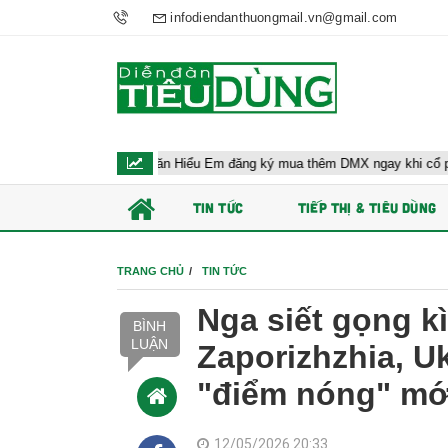
infodiendanthuongmail.vn@gmail.com
Ông Đoàn Văn Hiểu Em đăng ký mua thêm DMX ngay khi cổ phiếu lên 
TIN TỨC
TIẾP THỊ & TIÊU DÙNG
TRANG CHỦ
TIN TỨC
Nga siết gọng kì
BÌNH
LUẬN
Zaporizhzhia, U
"điểm nóng" mớ
12/05/2026 20:33