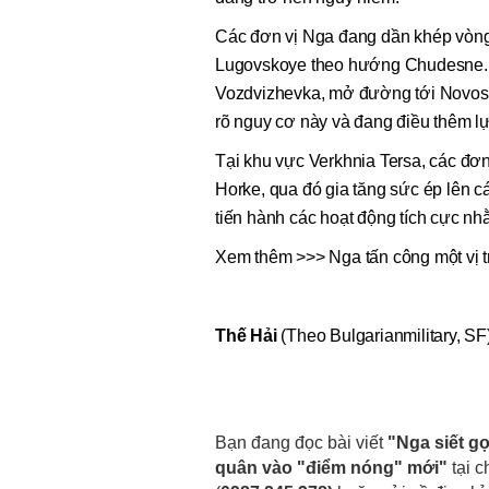
Các đơn vị Nga đang dần khép vòng v
Lugovskoye theo hướng Chudesne. Nế
Vozdvizhevka, mở đường tới Novosel
rõ nguy cơ này và đang điều thêm lự
Tại khu vực Verkhnia Tersa, các đơn 
Horke, qua đó gia tăng sức ép lên c
tiến hành các hoạt động tích cực n
Xem thêm >>> Nga tấn công một vị t
Thế Hải
(Theo Bulgarianmilitary, SF
Bạn đang đọc bài viết
"Nga siết gọ
quân vào "điểm nóng" mới"
tại 