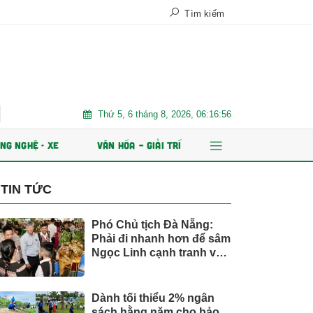
Tìm kiếm
Thứ 5, 6 tháng 8, 2026, 06:16:57
thứ 2?
Suzuki XL7 có bản nâng cấp
Giá xăng dầu tác độn
NG NGHỆ - XE
VĂN HÓA – GIẢI TRÍ
TIN TỨC
Phó Chủ tịch Đà Nẵng:
Phải đi nhanh hơn để sâm
Ngọc Linh cạnh tranh với
thế giới
Dành tối thiểu 2% ngân
sách hằng năm cho bảo