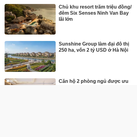
Chủ khu resort trăm triệu đồng/
đêm Six Senses Ninh Van Bay
lãi lớn
Sunshine Group làm đại đô thị
250 ha, vốn 2 tỷ USD ở Hà Nội
Căn hộ 2 phòng ngủ được ưu
tiên nhờ tính khai thác thực
Giữa nhịp phát triển, đâu là nơi
mọi người tìm thấy sự cân
bằng?