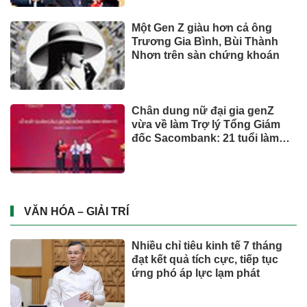
Một Gen Z giàu hơn cả ông
Trương Gia Bình, Bùi Thành
Nhơn trên sàn chứng khoán
Chân dung nữ đại gia genZ
vừa về làm Trợ lý Tổng Giám
đốc Sacombank: 21 tuổi làm
Tổng Giám đốc doanh nghiệp
hàng không vũ trụ, nắm giữ
khối tài sản hàng nghìn tỷ
VĂN HÓA – GIẢI TRÍ
Nhiều chỉ tiêu kinh tế 7 tháng
đạt kết quả tích cực, tiếp tục
ứng phó áp lực lạm phát