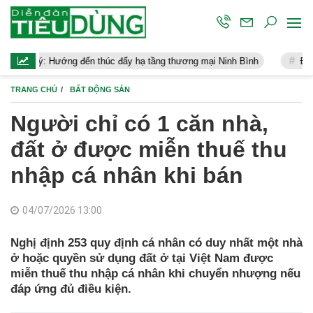
g đến thúc đẩy hạ tầng thương mại Ninh Bình
Điều hành kinh tế 
TRANG CHỦ
BẤT ĐỘNG SẢN
Người chỉ có 1 căn nhà,
đất ở được miễn thuế thu
nhập cá nhân khi bán
04/07/2026 13:00
Nghị định 253 quy định cá nhân có duy nhất một nhà
ở hoặc quyền sử dụng đất ở tại Việt Nam được
miễn thuế thu nhập cá nhân khi chuyển nhượng nếu
đáp ứng đủ điều kiện.