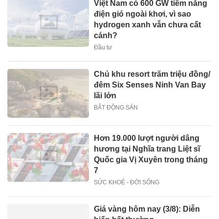
Việt Nam có 600 GW tiềm năng
điện gió ngoài khơi, vì sao
hydrogen xanh vẫn chưa cất
cánh?
Đầu tư
Chủ khu resort trăm triệu đồng/
đêm Six Senses Ninh Van Bay
lãi lớn
BẤT ĐỘNG SẢN
Hơn 19.000 lượt người dâng
hương tại Nghĩa trang Liệt sĩ
Quốc gia Vị Xuyên trong tháng
7
SỨC KHOẺ - ĐỜI SỐNG
Giá vàng hôm nay (3/8): Diễn