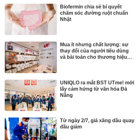
Biofermin chia sẻ bí quyết
chăm sóc đường ruột chuẩn
Nhật
Mua ít nhưng chất lượng: sự
thay đổi của người tiêu dùng
và bài toán cho thương hiệu
quốc tế
UNIQLO ra mắt BST UTme! mới
lấy cảm hứng từ văn hóa Đà
Nẵng
Từ ngày 2/7, giá xăng dầu quay
đầu giảm