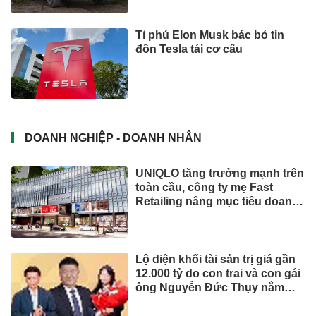
Tỉ phú Elon Musk bác bỏ tin
đồn Tesla tái cơ cấu
DOANH NGHIỆP - DOANH NHÂN
UNIQLO tăng trưởng mạnh trên
toàn cầu, công ty mẹ Fast
Retailing nâng mục tiêu doanh
thu và lợi nhuận năm 2026
Lộ diện khối tài sản trị giá gần
12.000 tỷ do con trai và con gái
ông Nguyễn Đức Thụy nắm
giữ tại một công ty sắp lên sàn