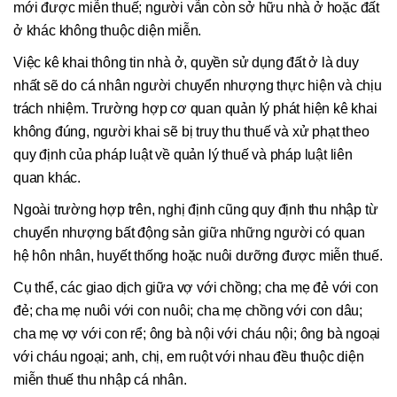
mới được miễn thuế; người vẫn còn sở hữu nhà ở hoặc đất
ở khác không thuộc diện miễn.
Việc kê khai thông tin nhà ở, quyền sử dụng đất ở là duy
nhất sẽ do cá nhân người chuyển nhượng thực hiện và chịu
trách nhiệm. Trường hợp cơ quan quản lý phát hiện kê khai
không đúng, người khai sẽ bị truy thu thuế và xử phạt theo
quy định của pháp luật về quản lý thuế và pháp luật liên
quan khác.
Ngoài trường hợp trên, nghị định cũng quy định thu nhập từ
chuyển nhượng bất động sản giữa những người có quan
hệ hôn nhân, huyết thống hoặc nuôi dưỡng được miễn thuế.
Cụ thể, các giao dịch giữa vợ với chồng; cha mẹ đẻ với con
đẻ; cha mẹ nuôi với con nuôi; cha mẹ chồng với con dâu;
cha mẹ vợ với con rể; ông bà nội với cháu nội; ông bà ngoại
với cháu ngoại; anh, chị, em ruột với nhau đều thuộc diện
miễn thuế thu nhập cá nhân.