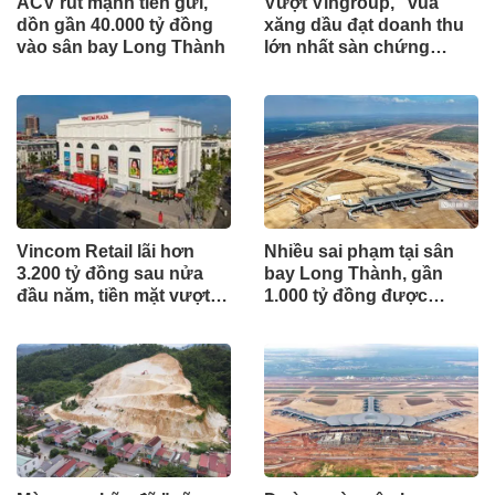
ACV rút mạnh tiền gửi,
Vượt Vingroup, "vua"
dồn gần 40.000 tỷ đồng
xăng dầu đạt doanh thu
vào sân bay Long Thành
lớn nhất sàn chứng
khoán
Vincom Retail lãi hơn
Nhiều sai phạm tại sân
3.200 tỷ đồng sau nửa
bay Long Thành, gần
đầu năm, tiền mặt vượt
1.000 tỷ đồng được
5.700 tỷ đồng
mang gửi lấy lãi