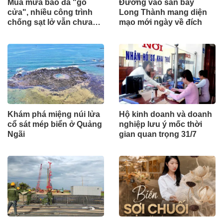
Mùa mưa bão đã "gõ
Đường vào sân bay
cửa", nhiều công trình
Long Thành mang diện
chống sạt lở vẫn chưa
mạo mới ngày về đích
hoàn thành
Khám phá miệng núi lửa
Hộ kinh doanh và doanh
cổ sát mép biển ở Quảng
nghiệp lưu ý mốc thời
Ngãi
gian quan trọng 31/7