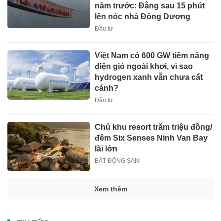
năm trước: Đằng sau 15 phút
lên nóc nhà Đông Dương
Đầu tư
Việt Nam có 600 GW tiềm năng
điện gió ngoài khơi, vì sao
hydrogen xanh vẫn chưa cất
cánh?
Đầu tư
Chủ khu resort trăm triệu đồng/
đêm Six Senses Ninh Van Bay
lãi lớn
BẤT ĐỘNG SẢN
Mỹ đánh giá rau "tốt bậc nhất
thế giới", người Việt ăn thường
xuyên mà không hay