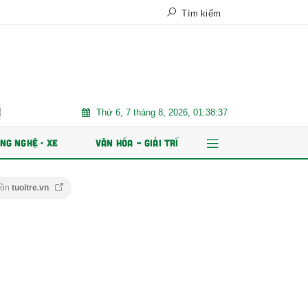
Tìm kiếm
Thứ 6, 7 tháng 8, 2026, 01:38:39
t Nam
Trăm năm chợ Tân Định
AI và dữ liệu định hình tư
NG NGHỆ - XE
VĂN HÓA – GIẢI TRÍ
uồn
tuoitre.vn