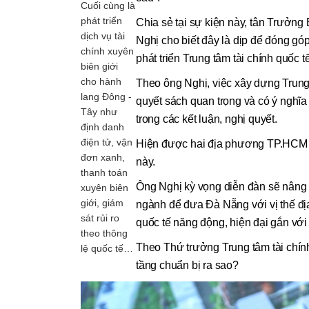
Cuối cùng là
phát triển
Chia sẻ tại sự kiện này, tân Trưở
dịch vụ tài
Nghị cho biết đây là dịp để đóng góp
chính xuyên
phát triển Trung tâm tài chính quốc t
biên giới
cho hành
Theo ông Nghị, việc xây dựng Trung 
lang Đông -
quyết sách quan trọng và có ý ngh
Tây như
trong các kết luận, nghị quyết.
định danh
điện tử, vận
Hiện được hai địa phương TP.HCM v
đơn xanh,
này.
thanh toán
Ông Nghị kỳ vọng diễn đàn sẽ nâng 
xuyên biên
giới, giám
ngành để đưa Đà Nẵng với vị thế địa
sát rủi ro
quốc tế năng động, hiện đại gắn vớ
theo thông
Theo Thứ trưởng Trung tâm tài chín
lệ quốc tế…
tầng chuẩn bị ra sao?