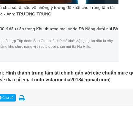
 chia sẻ rất sâu về những ý tưởng đề xuất cho Trung tâm tài
Nẵng - Ảnh: TRƯỜNG TRUNG
0 tỉ đầu tiên trong Khu thương mại tự do Đà Nẵng dưới núi Bà
phối hợp Tập đoàn Sun Group tổ chức lễ khởi động dự án đầu tư xây
ầng khu chức năng vị trí số 5 dưới chân núi Bà Nà Hills.
 Hình thành trung tâm tài chính gắn với các chuẩn mực q
về địa chỉ email
(
info.vstarmedia2018@gmail.com
).
Chia sẻ