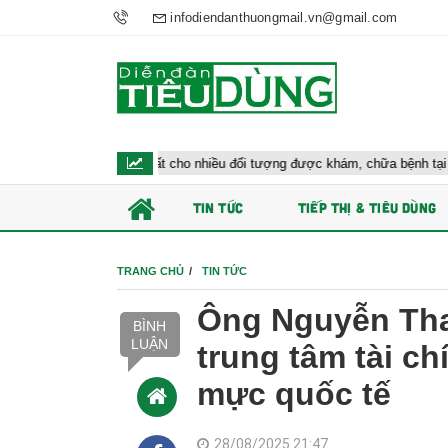
infodiendanthuongmail.vn@gmail.com
y tế đề xuất cho nhiều đối tượng được khám, chữa bệnh tại nhà, bảo hiểm y t
TIN TỨC
TIẾP THỊ & TIÊU DÙNG
TRANG CHỦ
TIN TỨC
Ông Nguyễn Tha
BÌNH
LUẬN
trung tâm tài c
mực quốc tế
28/08/2025 21:47