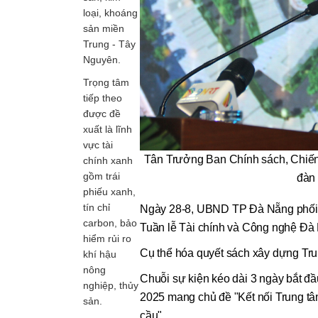
loại, khoáng
sản miền
Trung - Tây
Nguyên.
Trọng tâm
tiếp theo
được đề
xuất là lĩnh
vực tài
Tân Trưởng Ban Chính sách, Chiến
chính xanh
gồm trái
đàn
phiếu xanh,
tín chỉ
Ngày 28-8, UBND TP Đà Nẵng phối 
carbon, bảo
Tuần lễ Tài chính và Công nghệ Đà
hiểm rủi ro
Cụ thể hóa quyết sách xây dựng Tru
khí hậu
nông
Chuỗi sự kiện kéo dài 3 ngày bắt đ
nghiệp, thủy
2025 mang chủ đề "Kết nối Trung tâm
sản.
cầu".