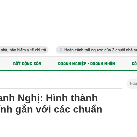
ế chi trả
Hoàn cảnh trái ngược của 2 chuỗi nhà sách lớn nhất Việ
BẤT ĐỘNG SẢN
DOANH NGHIỆP - DOANH NHÂN
CÔ
Ng
nh Nghị: Hình thành
hính gắn với các chuẩn