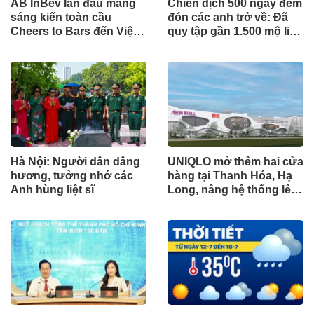
AB InBev lần đầu mang
Chiến dịch 500 ngày đêm
sáng kiến toàn cầu
đón các anh trở về: Đã
Cheers to Bars đến Việt
quy tập gần 1.500 mộ liệt
Nam
sĩ
Hà Nội: Người dân dâng
UNIQLO mở thêm hai cửa
hương, tưởng nhớ các
hàng tại Thanh Hóa, Hạ
Anh hùng liệt sĩ
Long, nâng hệ thống lên
34 điểm bán trên toàn
quốc