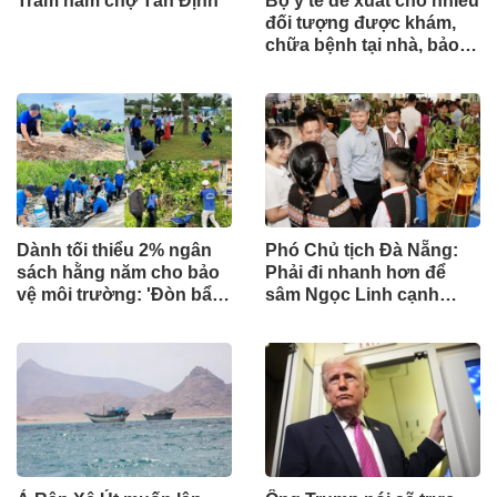
Trăm năm chợ Tân Định
Bộ y tế đề xuất cho nhiều
đối tượng được khám,
chữa bệnh tại nhà, bảo
hiểm y tế chi trả
Dành tối thiểu 2% ngân
Phó Chủ tịch Đà Nẵng:
sách hằng năm cho bảo
Phải đi nhanh hơn để
vệ môi trường: 'Đòn bẩy'
sâm Ngọc Linh cạnh
tài chính công và bước
tranh với thế giới
ngoặt quản trị hiện đại