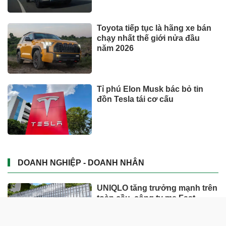
Toyota tiếp tục là hãng xe bán
chạy nhất thế giới nửa đầu
năm 2026
Tỉ phú Elon Musk bác bỏ tin
đồn Tesla tái cơ cấu
DOANH NGHIỆP - DOANH NHÂN
UNIQLO tăng trưởng mạnh trên
toàn cầu, công ty mẹ Fast
Retailing nâng mục tiêu doanh
thu và lợi nhuận năm 2026