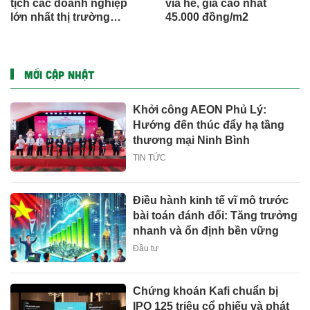
tịch các doanh nghiệp
vỉa hè, giá cao nhất
lớn nhất thị trường
45.000 đồng/m2
chứng khoán Việt Nam
MỚI CẬP NHẬT
Khởi công AEON Phủ Lý:
Hướng đến thúc đẩy hạ tầng
thương mại Ninh Bình
TIN TỨC
Điều hành kinh tế vĩ mô trước
bài toán đánh đổi: Tăng trưởng
nhanh và ổn định bền vững
Đầu tư
Chứng khoán Kafi chuẩn bị
IPO 125 triệu cổ phiếu và phát