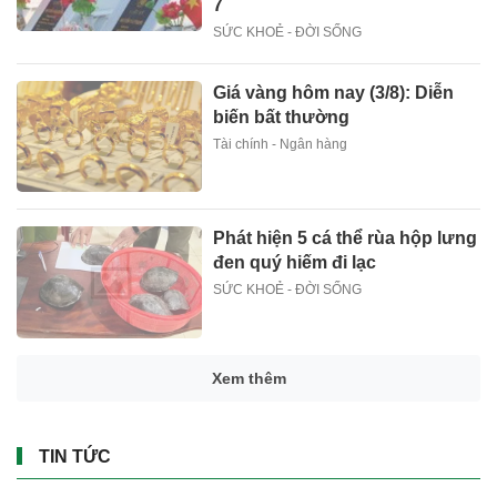
7
SỨC KHOẺ - ĐỜI SỐNG
Giá vàng hôm nay (3/8): Diễn
biến bất thường
Tài chính - Ngân hàng
Phát hiện 5 cá thể rùa hộp lưng
đen quý hiếm đi lạc
SỨC KHOẺ - ĐỜI SỐNG
Xem thêm
TIN TỨC