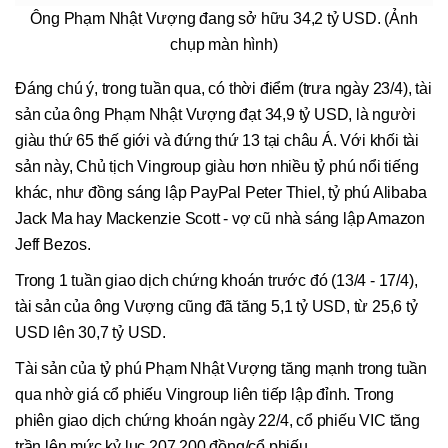
Ông Phạm Nhật Vượng đang sở hữu 34,2 tỷ USD. (Ảnh
chụp màn hình)
Đáng chú ý, trong tuần qua, có thời điểm (trưa ngày 23/4), tài
sản của ông Phạm Nhật Vượng đạt 34,9 tỷ USD, là người
giàu thứ 65 thế giới và đứng thứ 13 tại châu Á. Với khối tài
sản này, Chủ tịch Vingroup giàu hơn nhiều tỷ phú nổi tiếng
khác, như đồng sáng lập PayPal Peter Thiel, tỷ phú Alibaba
Jack Ma hay Mackenzie Scott - vợ cũ nhà sáng lập Amazon
Jeff Bezos.
Trong 1 tuần giao dịch chứng khoán trước đó (13/4 - 17/4),
tài sản của ông Vượng cũng đã tăng 5,1 tỷ USD, từ 25,6 tỷ
USD lên 30,7 tỷ USD.
Tài sản của tỷ phú Phạm Nhật Vượng tăng mạnh trong tuần
qua nhờ giá cổ phiếu Vingroup liên tiếp lập đỉnh. Trong
phiên giao dịch chứng khoán ngày 22/4, cổ phiếu VIC tăng
trần lên mức kỷ lục 207.200 đồng/cổ phiếu.