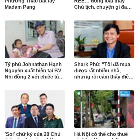
Phương Thảo bắt tay
REE… đồng loạt thay
Madam Pang
Chủ tịch, chuyện gì đang
xảy ra?
Tỷ phú Johnathan Hạnh
Shark Phú: “Tôi đã mua
Nguyễn xuất hiện tại BV
được rất nhiều nhà,
Nhi đồng 2 với chiếc túi
nhưng rồi cảm thấy điều
"Very Special" vào ngày
đó vô nghĩa”
đặc biệt
'Soi' chữ ký của 20 Chủ
Hà Nội có thể cho thuê