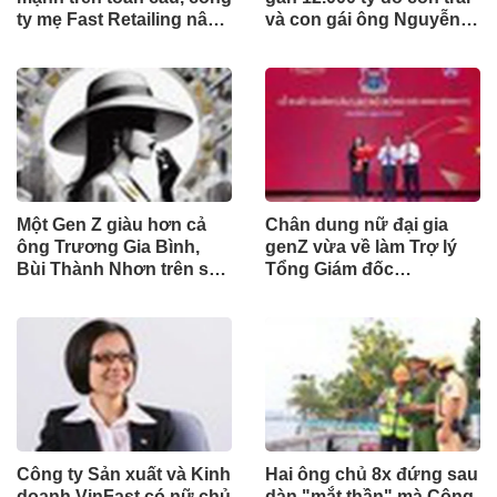
ty mẹ Fast Retailing nâng
và con gái ông Nguyễn
mục tiêu doanh thu và lợi
Đức Thụy nắm giữ tại
nhuận năm 2026
một công ty sắp lên sàn
Một Gen Z giàu hơn cả
Chân dung nữ đại gia
ông Trương Gia Bình,
genZ vừa về làm Trợ lý
Bùi Thành Nhơn trên sàn
Tổng Giám đốc
chứng khoán
Sacombank: 21 tuổi làm
Tổng Giám đốc doanh
nghiệp hàng không vũ
trụ, nắm giữ khối tài sản
hàng nghìn tỷ
Công ty Sản xuất và Kinh
Hai ông chủ 8x đứng sau
doanh VinFast có nữ chủ
dàn "mắt thần" mà Công