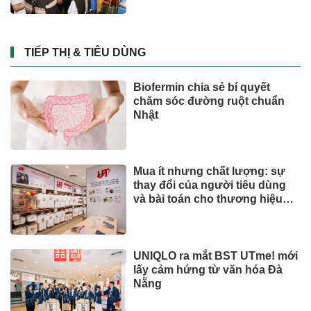
TIẾP THỊ & TIÊU DÙNG
Biofermin chia sẻ bí quyết
chăm sóc đường ruột chuẩn
Nhật
Mua ít nhưng chất lượng: sự
thay đổi của người tiêu dùng
và bài toán cho thương hiệu
quốc tế
UNIQLO ra mắt BST UTme! mới
lấy cảm hứng từ văn hóa Đà
Nẵng