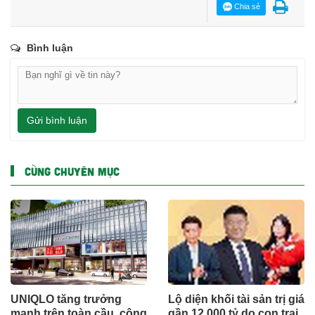
Chia sẻ
Bình luận
Gửi bình luận
CÙNG CHUYÊN MỤC
UNIQLO tăng trưởng
Lộ diện khối tài sản trị giá
mạnh trên toàn cầu, công
gần 12.000 tỷ do con trai