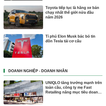
Toyota tiếp tục là hãng xe bán
chạy nhất thế giới nửa đầu
năm 2026
Tỉ phú Elon Musk bác bỏ tin
đồn Tesla tái cơ cấu
DOANH NGHIỆP - DOANH NHÂN
UNIQLO tăng trưởng mạnh trên
toàn cầu, công ty mẹ Fast
Retailing nâng mục tiêu doanh
thu và lợi nhuận năm 2026