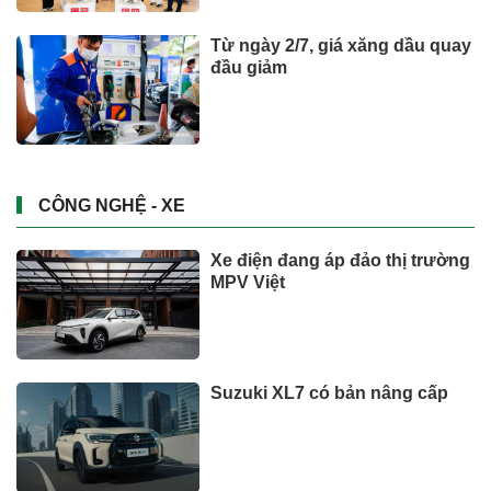
Từ ngày 2/7, giá xăng dầu quay
đầu giảm
CÔNG NGHỆ - XE
Xe điện đang áp đảo thị trường
MPV Việt
Suzuki XL7 có bản nâng cấp