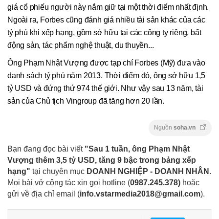
giá cổ phiếu người này nắm giữ tại một thời điểm nhất định.
Ngoài ra, Forbes cũng đánh giá nhiều tài sản khác của các
tỷ phú khi xếp hạng, gồm sở hữu tại các công ty riêng, bất
động sản, tác phẩm nghệ thuật, du thuyền...
Ông Phạm Nhật Vượng được tạp chí Forbes (Mỹ) đưa vào
danh sách tỷ phú năm 2013. Thời điểm đó, ông sở hữu 1,5
tỷ USD và đứng thứ 974 thế giới. Như vậy sau 13 năm, tài
sản của Chủ tịch Vingroup đã tăng hơn 20 lần.
Nguồn
soha.vn
Bạn đang đọc bài viết
"Sau 1 tuần, ông Phạm Nhật
Vượng thêm 3,5 tỷ USD, tăng 9 bậc trong bảng xếp
hạng"
tại chuyên mục
DOANH NGHIỆP - DOANH NHÂN
.
Mọi bài vở cộng tác xin gọi hotline (
0987.245.378
)
hoặc
gửi về địa chỉ email
(
info.vstarmedia2018@gmail.com
).