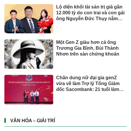
Lộ diện khối tài sản trị giá gần
12.000 tỷ do con trai và con gái
ông Nguyễn Đức Thụy nắm
giữ tại một công ty sắp lên sàn
Một Gen Z giàu hơn cả ông
Trương Gia Bình, Bùi Thành
Nhơn trên sàn chứng khoán
Chân dung nữ đại gia genZ
vừa về làm Trợ lý Tổng Giám
đốc Sacombank: 21 tuổi làm
Tổng Giám đốc doanh nghiệp
hàng không vũ trụ, nắm giữ
khối tài sản hàng nghìn tỷ
VĂN HÓA – GIẢI TRÍ