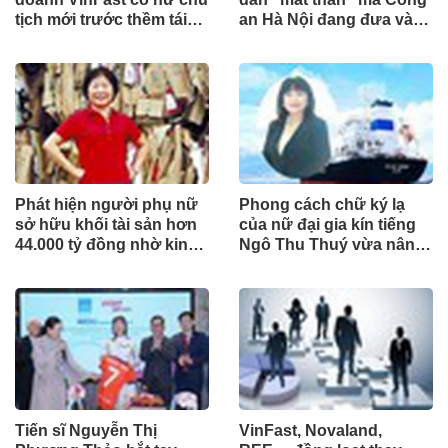
tịch mới trước thềm tái
an Hà Nội đang đưa vào
cấu trúc
phục vụ tuần tra
Phát hiện người phụ nữ
Phong cách chữ ký lạ
sở hữu khối tài sản hơn
của nữ đại gia kín tiếng
44.000 tỷ đồng nhờ kinh
Ngô Thu Thuý vừa nâng
doanh giấy phế liệu
sở hữu tại ACB
Tiến sĩ Nguyễn Thị
VinFast, Novaland,