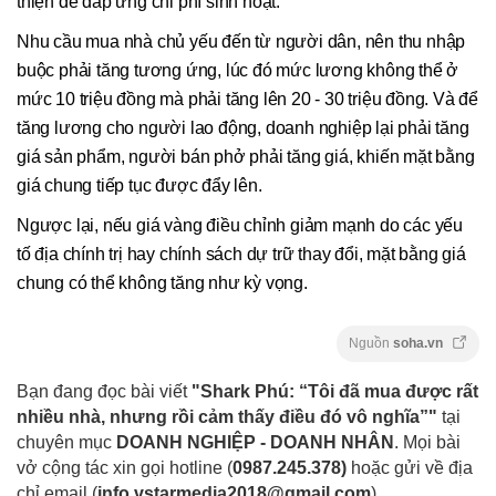
thiện để đáp ứng chi phí sinh hoạt.
Nhu cầu mua nhà chủ yếu đến từ người dân, nên thu nhập
buộc phải tăng tương ứng, lúc đó mức lương không thể ở
mức 10 triệu đồng mà phải tăng lên 20 - 30 triệu đồng. Và để
tăng lương cho người lao động, doanh nghiệp lại phải tăng
giá sản phẩm, người bán phở phải tăng giá, khiến mặt bằng
giá chung tiếp tục được đẩy lên.
Ngược lại, nếu giá vàng điều chỉnh giảm mạnh do các yếu
tố địa chính trị hay chính sách dự trữ thay đổi, mặt bằng giá
chung có thể không tăng như kỳ vọng.
Nguồn
soha.vn
Bạn đang đọc bài viết
"Shark Phú: “Tôi đã mua được rất
nhiều nhà, nhưng rồi cảm thấy điều đó vô nghĩa”"
tại
chuyên mục
DOANH NGHIỆP - DOANH NHÂN
. Mọi bài
vở cộng tác xin gọi hotline (
0987.245.378
)
hoặc gửi về địa
chỉ email
(
info.vstarmedia2018@gmail.com
).