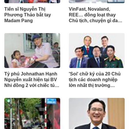
Tiến sĩ Nguyễn Thị
VinFast, Novaland,
Phương Thảo bắt tay
REE… đồng loạt thay
Madam Pang
Chủ tịch, chuyện gì đang
xảy ra?
Tỷ phú Johnathan Hạnh
'Soi' chữ ký của 20 Chủ
Nguyễn xuất hiện tại BV
tịch các doanh nghiệp
Nhi đồng 2 với chiếc túi
lớn nhất thị trường
"Very Special" vào ngày
chứng khoán Việt Nam
đặc biệt