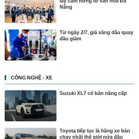
lấy cảm hứng từ văn hóa Đà
Nẵng
Từ ngày 2/7, giá xăng dầu quay
đầu giảm
CÔNG NGHỆ - XE
Suzuki XL7 có bản nâng cấp
Toyota tiếp tục là hãng xe bán
chạy nhất thế giới nửa đầu