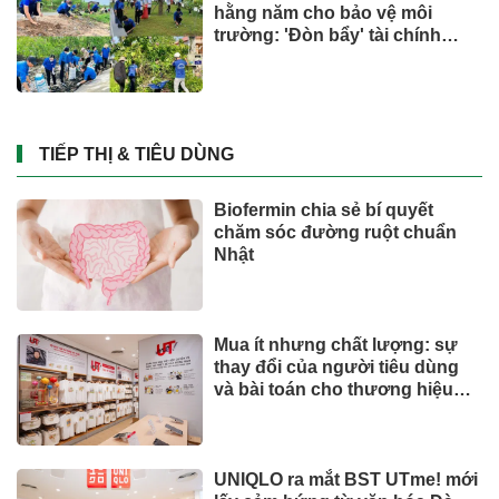
hằng năm cho bảo vệ môi
trường: 'Đòn bẩy' tài chính
công và bước ngoặt quản trị
hiện đại
TIẾP THỊ & TIÊU DÙNG
Biofermin chia sẻ bí quyết
chăm sóc đường ruột chuẩn
Nhật
Mua ít nhưng chất lượng: sự
thay đổi của người tiêu dùng
và bài toán cho thương hiệu
quốc tế
UNIQLO ra mắt BST UTme! mới