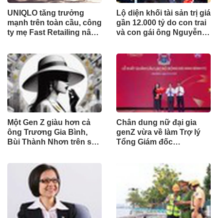
UNIQLO tăng trưởng
Lộ diện khối tài sản trị giá
mạnh trên toàn cầu, công
gần 12.000 tỷ do con trai
ty mẹ Fast Retailing nâng
và con gái ông Nguyễn
mục tiêu doanh thu và lợi
Đức Thụy nắm giữ tại
nhuận năm 2026
một công ty sắp lên sàn
Một Gen Z giàu hơn cả
Chân dung nữ đại gia
ông Trương Gia Bình,
genZ vừa về làm Trợ lý
Bùi Thành Nhơn trên sàn
Tổng Giám đốc
chứng khoán
Sacombank: 21 tuổi làm
Tổng Giám đốc doanh
nghiệp hàng không vũ
trụ, nắm giữ khối tài sản
hàng nghìn tỷ