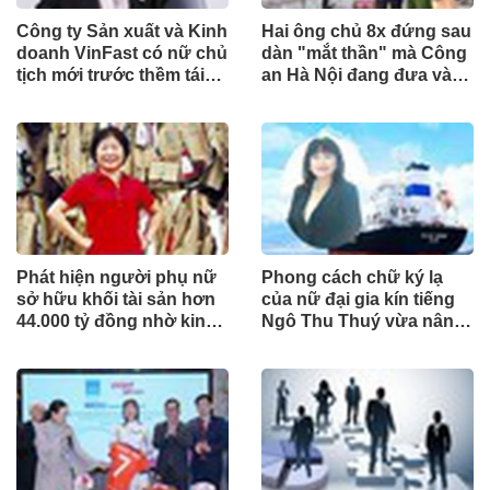
Công ty Sản xuất và Kinh
Hai ông chủ 8x đứng sau
doanh VinFast có nữ chủ
dàn "mắt thần" mà Công
tịch mới trước thềm tái
an Hà Nội đang đưa vào
cấu trúc
phục vụ tuần tra
Phát hiện người phụ nữ
Phong cách chữ ký lạ
sở hữu khối tài sản hơn
của nữ đại gia kín tiếng
44.000 tỷ đồng nhờ kinh
Ngô Thu Thuý vừa nâng
doanh giấy phế liệu
sở hữu tại ACB