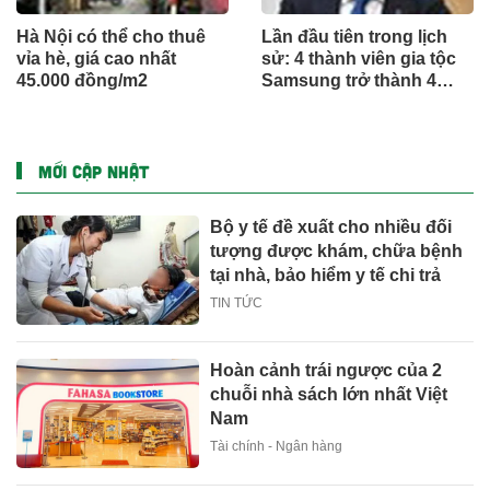
Hà Nội có thể cho thuê
Lần đầu tiên trong lịch
vỉa hè, giá cao nhất
sử: 4 thành viên gia tộc
45.000 đồng/m2
Samsung trở thành 4
người giàu nhất Hàn
Quốc, đế chế 1.000 tỷ
USD hùng mạnh chưa
từng có
MỚI CẬP NHẬT
Bộ y tế đề xuất cho nhiều đối
tượng được khám, chữa bệnh
tại nhà, bảo hiểm y tế chi trả
TIN TỨC
Hoàn cảnh trái ngược của 2
chuỗi nhà sách lớn nhất Việt
Nam
Tài chính - Ngân hàng