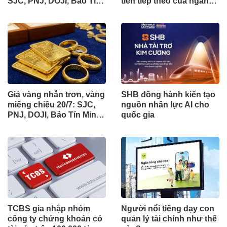
SJC, PNJ, DOJI, Bảo Tín
tiến tiếp theo của ngành
Mạnh Hải đồng loạt quay
ngân hàng
đầu giảm giá tới 1,4 triệu
đồng/lượng
Giá vàng nhẫn trơn, vàng
SHB đồng hành kiến tạo
miếng chiều 20/7: SJC,
nguồn nhân lực AI cho
PNJ, DOJI, Bảo Tín Minh
quốc gia
Châu và Bảo Tín Mạnh
Hải tiếp tục giảm
TCBS gia nhập nhóm
Người nổi tiếng dạy con
công ty chứng khoán có
quản lý tài chính như thế