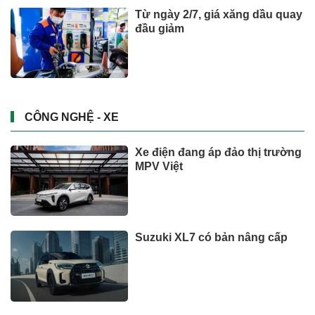
Từ ngày 2/7, giá xăng dầu quay
đầu giảm
CÔNG NGHỆ - XE
Xe điện đang áp đảo thị trường
MPV Việt
Suzuki XL7 có bản nâng cấp