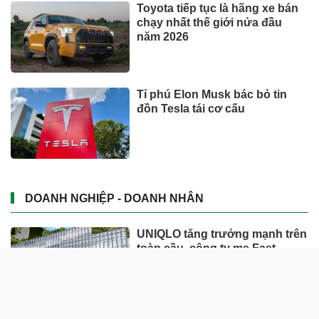
Toyota tiếp tục là hãng xe bán
chạy nhất thế giới nửa đầu
năm 2026
Tỉ phú Elon Musk bác bỏ tin
đồn Tesla tái cơ cấu
DOANH NGHIỆP - DOANH NHÂN
UNIQLO tăng trưởng mạnh trên
toàn cầu, công ty mẹ Fast
Retailing nâng mục tiêu doanh
thu và lợi nhuận năm 2026