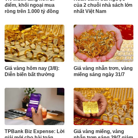
điểm, khối ngoại mua
của 2 chuỗi nhà sách lớn
ròng trên 1.000 tỷ đồng
nhất Việt Nam
Giá vàng hôm nay (3/8):
Giá vàng nhẫn trơn, vàng
Diễn biến bất thường
miếng sáng ngày 31/7
TPBank Biz Expense: Lời
Giá vàng miếng, vàng
giải mới cho bài toán
nhẫn trơn sáng 29/7 giảm