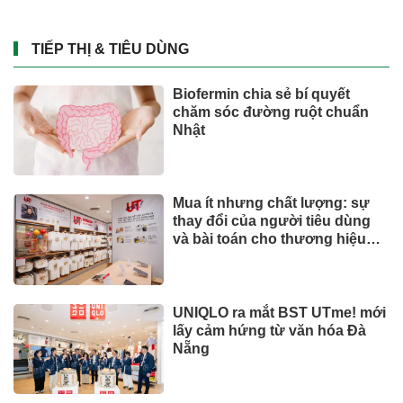
TIẾP THỊ & TIÊU DÙNG
Biofermin chia sẻ bí quyết
chăm sóc đường ruột chuẩn
Nhật
Mua ít nhưng chất lượng: sự
thay đổi của người tiêu dùng
và bài toán cho thương hiệu
quốc tế
UNIQLO ra mắt BST UTme! mới
lấy cảm hứng từ văn hóa Đà
Nẵng