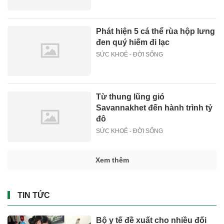
Phát hiện 5 cá thể rùa hộp lưng
đen quý hiếm đi lạc
SỨC KHOẺ - ĐỜI SỐNG
Từ thung lũng gió
Savannakhet đến hành trình tỷ
đô
SỨC KHOẺ - ĐỜI SỐNG
Xem thêm
TIN TỨC
Bộ y tế đề xuất cho nhiều đối