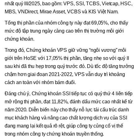
nhất quý III/2025, bao gồm: VPS, SSI, TCBS, Vietcap, HSC,
MBS, VNDirect, Mirae Asset, VCBS và KIS Việt Nam.
Tổng thị phần của nhóm công ty này đạt 69,05%, cho thấy
mức độ tập trung ngày càng cao trên thị trường môi giới
chứng khoán.
Trong đó, Chứng khoán VPS giữ vững “ngôi vương” môi
giới trên HoSE với 17,05% thị phần, tăng nhẹ so với quý II
sau khi đã thu hẹp trong quý trước đó. Dù tốc độ tăng trưởng
chậm hơn giai đoạn 2021-2022, VPS vẫn duy trì khoảng
cách an toàn với nhóm bám đuổi.
Đáng chú ý, Chứng khoán SSI tiếp tục có quý thứ 4 liên tiếp
mở rộng thị phần, đạt 11,82%, đánh dấu mức cao nhất kể từ
năm 2020. Diễn biến này cho thấy nỗ lực tái cấu trúc danh
mục khách hàng và nâng cao chất lượng dịch vụ của SSI
đang mang lại kết quả rõ rệt, giúp công ty củng cố vị thế
trong nhóm công ty chứng khoán truyền thống.