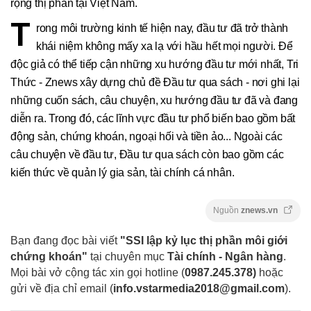
rộng thị phần tại Việt Nam.
T
rong môi trường kinh tế hiện nay, đầu tư đã trở thành
khái niệm không mấy xa lạ với hầu hết mọi người. Để
độc giả có thể tiếp cận những xu hướng đầu tư mới nhất, Tri
Thức - Znews xây dựng chủ đề Đầu tư qua sách - nơi ghi lại
những cuốn sách, câu chuyện, xu hướng đầu tư đã và đang
diễn ra. Trong đó, các lĩnh vực đầu tư phổ biến bao gồm bất
động sản, chứng khoán, ngoại hối và tiền ảo... Ngoài các
câu chuyện về đầu tư, Đầu tư qua sách còn bao gồm các
kiến thức về quản lý gia sản, tài chính cá nhân.
Nguồn
znews.vn
Bạn đang đọc bài viết
"SSI lập kỷ lục thị phần môi giới
chứng khoán"
tại chuyên mục
Tài chính - Ngân hàng
.
Mọi bài vở cộng tác xin gọi hotline (
0987.245.378
)
hoặc
gửi về địa chỉ email
(
info.vstarmedia2018@gmail.com
).