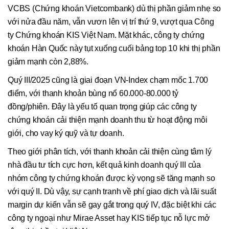
VCBS (Chứng khoán Vietcombank) dù thị phần giảm nhẹ so
với nửa đầu năm, vẫn vươn lên vị trí thứ 9, vượt qua Công
ty Chứng khoán KIS Việt Nam. Mặt khác, công ty chứng
khoán Hàn Quốc này tụt xuống cuối bảng top 10 khi thị phần
giảm mạnh còn 2,88%.
Quý III/2025 cũng là giai đoạn VN-Index chạm mốc 1.700
điểm, với thanh khoản bùng nổ 60.000-80.000 tỷ
đồng/phiên. Đây là yếu tố quan trọng giúp các công ty
chứng khoán cải thiện mạnh doanh thu từ hoạt động môi
giới, cho vay ký quỹ và tự doanh.
Theo giới phân tích, với thanh khoản cải thiện cùng tâm lý
nhà đầu tư tích cực hơn, kết quả kinh doanh quý III của
nhóm công ty chứng khoán được kỳ vọng sẽ tăng mạnh so
với quý II. Dù vậy, sự cạnh tranh về phí giao dịch và lãi suất
margin dự kiến vẫn sẽ gay gắt trong quý IV, đặc biệt khi các
công ty ngoại như Mirae Asset hay KIS tiếp tục nỗ lực mở