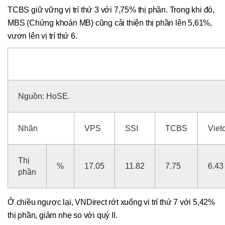
TCBS giữ vững vị trí thứ 3 với 7,75% thị phần. Trong khi đó,
MBS (Chứng khoán MB) cũng cải thiện thị phần lên 5,61%,
vươn lên vị trí thứ 6.
THỊ PHẦN MÔI GIỚI CHỨNG KHOÁN TRÊN HOSE QUÝ I
Nguồn: HoSE.
Nhãn
VPS
SSI
TCBS
Viet
Thị
%
17.05
11.82
7.75
6.43
phần
Ở chiều ngược lại, VNDirect rớt xuống vị trí thứ 7 với 5,42%
thị phần, giảm nhẹ so với quý II.