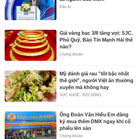
Đầu tư
Giá vàng bạc 3/8 tăng vọt: SJC,
Phú Quý, Bảo Tín Mạnh Hải thế
nào?
Chứng khoán
Mỹ đánh giá rau "tốt bậc nhất
thế giới", người Việt ăn thường
xuyên mà không hay
SỨC KHOẺ - ĐỜI SỐNG
Ông Đoàn Văn Hiểu Em đăng
ký mua thêm DMX ngay khi cổ
phiếu lên sàn
Chứng khoán