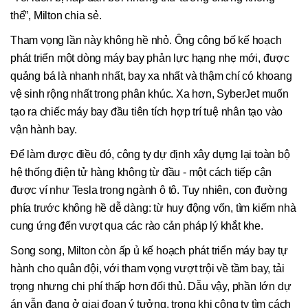
thể”, Milton chia sẻ.
Tham vọng lần này không hề nhỏ. Ông công bố kế hoạch
phát triển một dòng máy bay phản lực hạng nhẹ mới, được
quảng bá là nhanh nhất, bay xa nhất và thậm chí có khoang
vệ sinh rộng nhất trong phân khúc. Xa hơn, SyberJet muốn
tạo ra chiếc máy bay đầu tiên tích hợp trí tuệ nhân tạo vào
vận hành bay.
Để làm được điều đó, công ty dự định xây dựng lại toàn bộ
hệ thống điện tử hàng không từ đầu - một cách tiếp cận
được ví như Tesla trong ngành ô tô. Tuy nhiên, con đường
phía trước không hề dễ dàng: từ huy động vốn, tìm kiếm nhà
cung ứng đến vượt qua các rào cản pháp lý khắt khe.
Song song, Milton còn ấp ủ kế hoạch phát triển máy bay tự
hành cho quân đội, với tham vọng vượt trội về tầm bay, tải
trọng nhưng chi phí thấp hơn đối thủ. Dẫu vậy, phần lớn dự
án vẫn đang ở giai đoạn ý tưởng, trong khi công ty tìm cách