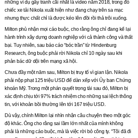
những ví dụ gây tranh cãi nhất là video năm 2018, trong đó
chiếc xe tải Nikola xuất hiện như đang chạy trên sa mạc
nhưng thực chất chỉ là được kéo lên đồi rồi thả trôi xuống.
Milton phủ nhận mọi cáo buộc, cho rằng ông chỉ đang kể lại
hành trình xây dựng doanh nghiệp với cả thành công và thất
bại. Tuy nhiên, sau báo cáo “bóc trần” từ Hindenburg
Research, ông buộc phải rời Nikola chỉ 10 ngày sau khi
phản bác dữ dội trên mạng xã hội.
Chưa đầy một năm sau, Milton bị truy tố vì gian lận. Nikola
phải nộp phạt 125 triệu USD để dàn xếp với Ủy ban Chứng
khoán Mỹ. Trong một phán quyết trọng tài sau đó, Milton bị
xác định chịu tới 97% trách nhiệm cho những sai lệch thông
tin, với khoản bồi thường lên tới 167 triệu USD.
Dù vậy, chính Milton lại nhìn nhận câu chuyện theo một góc
độ khác. Ông cho rằng sai lầm lớn nhất của mình không
phải là những cáo buộc, mà là việc rời bỏ công ty. “Tôi đã đi