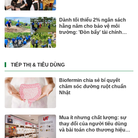
Dành tối thiểu 2% ngân sách
hằng năm cho bảo vệ môi
trường: 'Đòn bẩy' tài chính
công và bước ngoặt quản trị
hiện đại
TIẾP THỊ & TIÊU DÙNG
Biofermin chia sẻ bí quyết
chăm sóc đường ruột chuẩn
Nhật
Mua ít nhưng chất lượng: sự
thay đổi của người tiêu dùng
và bài toán cho thương hiệu
quốc tế