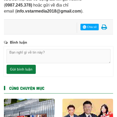
(
0987.245.378
)
hoặc gửi về địa chỉ
email
(
info.vstarmedia2018@gmail.com
).
Chia sẻ
Bình luận
Gửi bình luận
CÙNG CHUYÊN MỤC