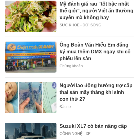
Mỹ đánh giá rau "tốt bậc nhất
thế giới", người Việt ăn thường
xuyên mà không hay
SỨC KHOẺ - ĐỜI SỐNG
Ông Đoàn Văn Hiểu Em đăng
ký mua thêm DMX ngay khi cổ
phiếu lên sàn
Chứng khoán
Người lao động hưởng trợ cấp
thai sản mấy tháng khi sinh
con thứ 2?
Đầu tư
Suzuki XL7 có bản nâng cấp
CÔNG NGHỆ - XE