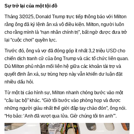
Sự trở lại của một tội đồ
Tháng 3/2025, Donald Trump trực tiếp thông báo với Milton
rằng ông đã ký lệnh ân xá vô điều kiện. Milton, người luôn
cho rằng mình là “nạn nhân chính trị”, bất ngờ được đưa trở
lại “cuộc chơi” quyền lực.
Trước đó, ông và vợ đã đóng góp ít nhất 3,2 triệu USD cho
chiến dịch tranh cử của ông Trump và các tổ chức liên quan.
Dù Milton phủ nhận mối liên hệ giữa các khoản tài trợ và
quyết định ân xá, sự trùng hợp này vẫn khiến dư luận đặt
nhiều dấu hỏi.
Từ một bị cáo hình sự, Milton nhanh chóng bước vào một
“câu lạc bộ” khác. “Giờ tôi bước vào phòng họp và được
những người giàu nhất thế giới đập tay chào đón”, ông nói.
“Họ bảo: ‘Anh đã vượt qua lửa. Giờ chúng tôi tin anh’”.