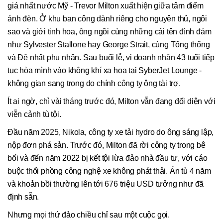
giá nhất nước Mỹ - Trevor Milton xuất hiện giữa tâm điểm
ánh đèn. Ở khu ban công dành riêng cho nguyên thủ, ngôi
sao và giới tinh hoa, ông ngồi cùng những cái tên đình đám
như Sylvester Stallone hay George Strait, cùng Tổng thống
và Đệ nhất phu nhân. Sau buổi lễ, vị doanh nhân 43 tuổi tiếp
tục hòa mình vào không khí xa hoa tại SyberJet Lounge -
không gian sang trọng do chính công ty ông tài trợ.
Ít ai ngờ, chỉ vài tháng trước đó, Milton vẫn đang đối diện với
viễn cảnh tù tội.
Đầu năm 2025, Nikola, công ty xe tải hydro do ông sáng lập,
nộp đơn phá sản. Trước đó, Milton đã rời công ty trong bê
bối và đến năm 2022 bị kết tội lừa đảo nhà đầu tư, với cáo
buộc thổi phồng công nghệ xe không phát thải. Án tù 4 năm
và khoản bồi thường lên tới 676 triệu USD tưởng như đã
định sẵn.
Nhưng mọi thứ đảo chiều chỉ sau một cuộc gọi.