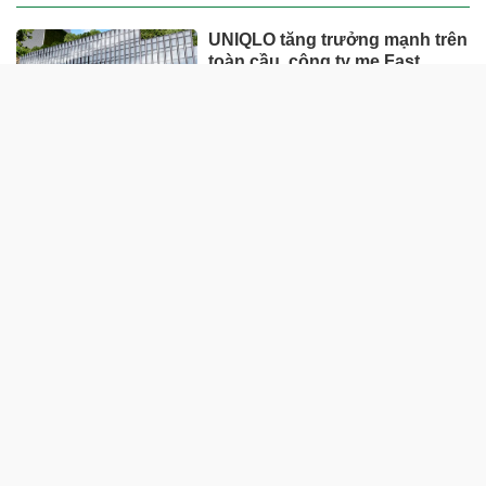
UNIQLO tăng trưởng mạnh trên
toàn cầu, công ty mẹ Fast
Retailing nâng mục tiêu doanh
thu và lợi nhuận năm 2026
Lộ diện khối tài sản trị giá gần
12.000 tỷ do con trai và con gái
ông Nguyễn Đức Thụy nắm
giữ tại một công ty sắp lên sàn
Một Gen Z giàu hơn cả ông
Trương Gia Bình, Bùi Thành
Nhơn trên sàn chứng khoán
Chân dung nữ đại gia genZ
vừa về làm Trợ lý Tổng Giám
đốc Sacombank: 21 tuổi làm