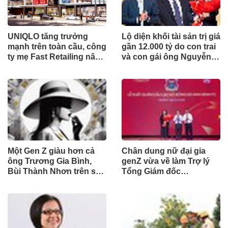
UNIQLO tăng trưởng
Lộ diện khối tài sản trị giá
mạnh trên toàn cầu, công
gần 12.000 tỷ do con trai
ty mẹ Fast Retailing nâng
và con gái ông Nguyễn
mục tiêu doanh thu và lợi
Đức Thụy nắm giữ tại
nhuận năm 2026
một công ty sắp lên sàn
Một Gen Z giàu hơn cả
Chân dung nữ đại gia
ông Trương Gia Bình,
genZ vừa về làm Trợ lý
Bùi Thành Nhơn trên sàn
Tổng Giám đốc
chứng khoán
Sacombank: 21 tuổi làm
Tổng Giám đốc doanh
nghiệp hàng không vũ
trụ, nắm giữ khối tài sản
hàng nghìn tỷ