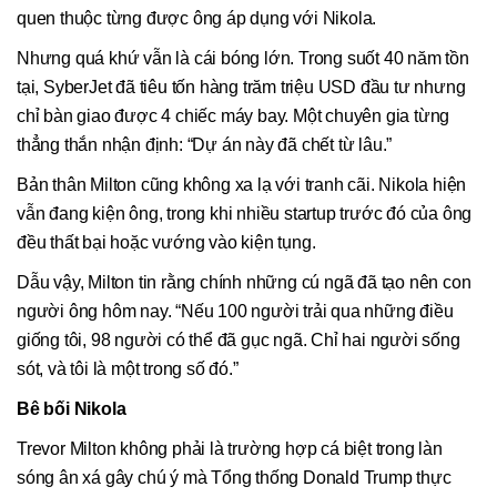
quen thuộc từng được ông áp dụng với Nikola.
Nhưng quá khứ vẫn là cái bóng lớn. Trong suốt 40 năm tồn
tại, SyberJet đã tiêu tốn hàng trăm triệu USD đầu tư nhưng
chỉ bàn giao được 4 chiếc máy bay. Một chuyên gia từng
thẳng thắn nhận định: “Dự án này đã chết từ lâu.”
Bản thân Milton cũng không xa lạ với tranh cãi. Nikola hiện
vẫn đang kiện ông, trong khi nhiều startup trước đó của ông
đều thất bại hoặc vướng vào kiện tụng.
Dẫu vậy, Milton tin rằng chính những cú ngã đã tạo nên con
người ông hôm nay. “Nếu 100 người trải qua những điều
giống tôi, 98 người có thể đã gục ngã. Chỉ hai người sống
sót, và tôi là một trong số đó.”
Bê bối Nikola
Trevor Milton không phải là trường hợp cá biệt trong làn
sóng ân xá gây chú ý mà Tổng thống Donald Trump thực