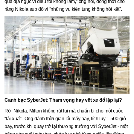
qua địa ngục vì điều tôi không làm,” ông nói, đồng thời cho
rằng Nikola sụp đổ vì “những vụ kiện tụng không hồi kết”.
Canh bạc SyberJet: Tham vọng hay vết xe đổ lặp lại?
Rời Nikola, Milton không rút lui mà chuẩn bị cho một cuộc
“tái xuất”. Ông dành thời gian lái máy bay, tích lũy 1.500 giờ
bay, trước khi quay trở lại thương trường với SyberJet - một