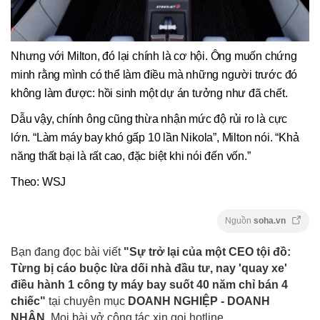
Nhưng với Milton, đó lại chính là cơ hội. Ông muốn chứng
minh rằng mình có thể làm điều mà những người trước đó
không làm được: hồi sinh một dự án tưởng như đã chết.
Dẫu vậy, chính ông cũng thừa nhận mức độ rủi ro là cực
lớn. “Làm máy bay khó gấp 10 lần Nikola”, Milton nói. “Khả
năng thất bại là rất cao, đặc biệt khi nói đến vốn.”
Theo: WSJ
Nguồn
soha.vn
Bạn đang đọc bài viết
"Sự trở lại của một CEO tội đồ:
Từng bị cáo buộc lừa dối nhà đầu tư, nay 'quay xe'
điều hành 1 công ty máy bay suốt 40 năm chỉ bán 4
chiếc"
tại chuyên mục
DOANH NGHIỆP - DOANH
NHÂN
. Mọi bài vở cộng tác xin gọi hotline