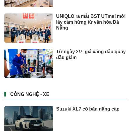
UNIQLO ra mắt BST UTme! mới
lấy cảm hứng từ văn hóa Đà
Nẵng
Từ ngày 2/7, giá xăng dầu quay
đầu giảm
CÔNG NGHỆ - XE
Suzuki XL7 có bản nâng cấp