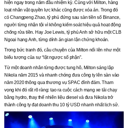
hiện ngay trong năm đầu nhiệm kỳ. Cùng với Milton, hàng
loạt nhân vật quyền lực khác cũng được xóa án. Trong đó
có Changpeng Zhao, tỷ phú đứng sau sàn tiền số Binance,
người từng nhận tội vì không kiểm soát hiệu quả hoạt động
chống rửa tiền. Hay Joe Lewis, tỷ phú Anh sở hữu một CLB
Ngoại hạng Anh, từng dính án gian lận chứng khoán.
Trong bức tranh đó, câu chuyện của Milton nổi lên như một
biểu tượng của sự “lật ngược số phận”.
Từ một doanh nhân từng được tung hô, Milton sáng lập
Nikola năm 2015 và nhanh chóng đưa công ty lên sàn vào
năm 2020 thông qua thương vụ SPAC đình đám. Tham
vọng khi đó rất rõ ràng: tạo ra cuộc cách mạng xe tải chạy
bằng hydro, thay thế nhiên liệu diesel và đưa Nikola trở
thành công ty đạt doanh thu 10 tỷ USD nhanh nhất lịch sử.