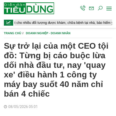
iều đối tượng được khám, chữa bệnh tại nhà, bảo hiểm y tế chi trả
TRANG CHỦ
DOANH NGHIỆP - DOANH NHÂN
Sự trở lại của một CEO tội
đồ: Từng bị cáo buộc lừa
dối nhà đầu tư, nay 'quay
xe' điều hành 1 công ty
máy bay suốt 40 năm chỉ
bán 4 chiếc
08/05/2026 05:01