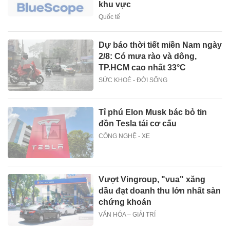
khu vực
Quốc tế
Dự báo thời tiết miền Nam ngày
2/8: Có mưa rào và dông,
TP.HCM cao nhất 33°C
SỨC KHOẺ - ĐỜI SỐNG
Tỉ phú Elon Musk bác bỏ tin
đồn Tesla tái cơ cấu
CÔNG NGHỆ - XE
Vượt Vingroup, "vua" xăng
dầu đạt doanh thu lớn nhất sàn
chứng khoán
VĂN HÓA – GIẢI TRÍ