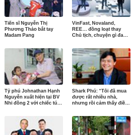
Tiến sĩ Nguyễn Thị
VinFast, Novaland,
Phương Thảo bắt tay
REE… đồng loạt thay
Madam Pang
Chủ tịch, chuyện gì đang
xảy ra?
Tỷ phú Johnathan Hạnh
Shark Phú: “Tôi đã mua
Nguyễn xuất hiện tại BV
được rất nhiều nhà,
Nhi đồng 2 với chiếc túi
nhưng rồi cảm thấy điều
"Very Special" vào ngày
đó vô nghĩa”
đặc biệt