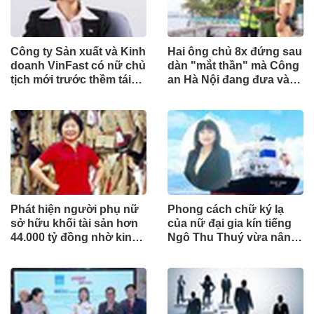
Công ty Sản xuất và Kinh
Hai ông chủ 8x đứng sau
doanh VinFast có nữ chủ
dàn "mắt thần" mà Công
tịch mới trước thềm tái
an Hà Nội đang đưa vào
cấu trúc
phục vụ tuần tra
Phát hiện người phụ nữ
Phong cách chữ ký lạ
sở hữu khối tài sản hơn
của nữ đại gia kín tiếng
44.000 tỷ đồng nhờ kinh
Ngô Thu Thuý vừa nâng
doanh giấy phế liệu
sở hữu tại ACB