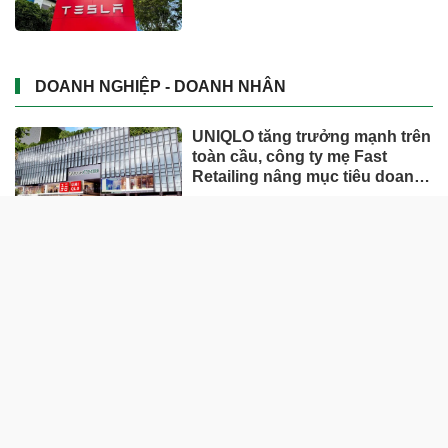
DOANH NGHIỆP - DOANH NHÂN
UNIQLO tăng trưởng mạnh trên
toàn cầu, công ty mẹ Fast
Retailing nâng mục tiêu doanh
thu và lợi nhuận năm 2026
Lộ diện khối tài sản trị giá gần
12.000 tỷ do con trai và con gái
ông Nguyễn Đức Thụy nắm
giữ tại một công ty sắp lên sàn
Một Gen Z giàu hơn cả ông
Trương Gia Bình, Bùi Thành
Nhơn trên sàn chứng khoán