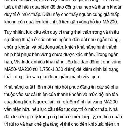
tuần, thể hiện qua biên độ dao động thu hẹp và thanh khoản
duy trì ở mức thấp. Điều này cho thấy nguồn cung giá thấp
không còn quá lớn khi chỉ số tiến gần vùng hỗ trợ MA200.
Tuy nhiên, lực cầu vẫn duy trì trạng thái thận trọng và thiếu
sự đồng thuận ở các nhóm ngành dẫn dắt như ngân hàng,
chứng khoán và bất động sản, khiến khả năng hình thành
nhịp hồi phục bền vững chưa được xác nhận. Trong ngắn
hạn, VN-Index nhiều khả năng tiếp tục dao động trong vùng
MA50-MA200 (từ 1.750-1.830 điểm) để kiểm định lại trạng
thái cung cầu sau giai đoạn giảm mạnh vừa qua.
Khả năng xuất hiện một nhịp hồi phục đáng tin cậy sẽ phụ
thuộc vào sự cải thiện của thanh khoản và mức độ lan tỏa
của dòng tiền. Ngược lại, rủi ro kiểm định lại vùng MA200
vẫn hiện hữu nếu lực cầu tiếp tục duy trì ở mức thấp. Nhà
đầu tư nên giữ tỷ trọng cổ phiếu ở mức hợp lý, ưu tiên quản
trị rủi ro và hạn chế gia tăng vị thế cho đến khi xuất hiện tín