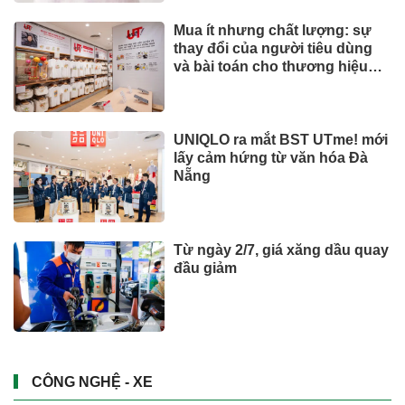
Mua ít nhưng chất lượng: sự
thay đổi của người tiêu dùng
và bài toán cho thương hiệu
quốc tế
UNIQLO ra mắt BST UTme! mới
lấy cảm hứng từ văn hóa Đà
Nẵng
Từ ngày 2/7, giá xăng dầu quay
đầu giảm
CÔNG NGHỆ - XE