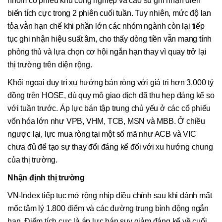
nhóm cổ phiếu khu công nghiệp và cao su ghi nhận diễn
biến tích cực trong 2 phiên cuối tuần. Tuy nhiên, mức độ lan
tỏa vẫn hạn chế khi phần lớn các nhóm ngành còn lại tiếp
tục ghi nhận hiệu suất âm, cho thấy dòng tiền vẫn mang tính
phòng thủ và lựa chọn cơ hội ngắn hạn thay vì quay trở lại
thị trường trên diện rộng.
Khối ngoại duy trì xu hướng bán ròng với giá trị hơn 3.000 tỷ
đồng trên HOSE, dù quy mô giao dịch đã thu hẹp đáng kể so
với tuần trước. Áp lực bán tập trung chủ yếu ở các cổ phiếu
vốn hóa lớn như VPB, VHM, TCB, MSN và MBB. Ở chiều
ngược lại, lực mua ròng tại một số mã như ACB và VIC
chưa đủ để tạo sự thay đổi đáng kể đối với xu hướng chung
của thị trường.
Nhận định thị trường
VN-Index tiếp tục mở rộng nhịp điều chỉnh sau khi đánh mất
mốc tâm lý 1.800 điểm và các đường trung bình động ngắn
hạn. Điểm tích cực là áp lực bán suy giảm đáng kể về cuối