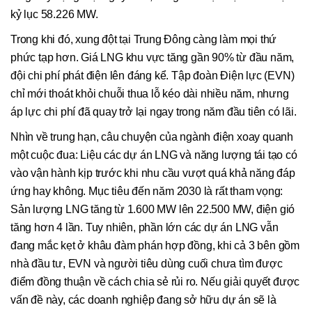
kỷ lục 58.226 MW.
Trong khi đó, xung đột tại Trung Đông càng làm mọi thứ
phức tạp hơn. Giá LNG khu vực tăng gần 90% từ đầu năm,
đội chi phí phát điện lên đáng kể. Tập đoàn Điện lực (EVN)
chỉ mới thoát khỏi chuỗi thua lỗ kéo dài nhiều năm, nhưng
áp lực chi phí đã quay trở lại ngay trong năm đầu tiên có lãi.
Nhìn về trung hạn, câu chuyện của ngành điện xoay quanh
một cuộc đua: Liệu các dự án LNG và năng lượng tái tạo có
vào vận hành kịp trước khi nhu cầu vượt quá khả năng đáp
ứng hay không. Mục tiêu đến năm 2030 là rất tham vọng:
Sản lượng LNG tăng từ 1.600 MW lên 22.500 MW, điện gió
tăng hơn 4 lần. Tuy nhiên, phần lớn các dự án LNG vẫn
đang mắc kẹt ở khâu đàm phán hợp đồng, khi cả 3 bên gồm
nhà đầu tư, EVN và người tiêu dùng cuối chưa tìm được
điểm đồng thuận về cách chia sẻ rủi ro. Nếu giải quyết được
vấn đề này, các doanh nghiệp đang sở hữu dự án sẽ là