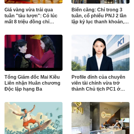
Giá vàng vừa trải qua
Biến căng: Chỉ trong 3
tuần "tàu lượn": Có lúc
tuần, cổ phiếu PNJ 2 lần
mất 8 triệu đồng chỉ
lập kỷ lục thanh khoản,
trong 2 ngày, người đu
'trao tay' hơn 13% cổ
đỉnh lỗ 10 tháng lương
phần
cơ bản
Tổng Giám đốc Mai Kiều
Profile đỉnh của chuyên
Liên nhận Huân chương
viên tài chính vừa trở
Độc lập hạng Ba
thành Chủ tịch PC1 ở
tuổi 27: Tốt nghiệp đại
học tại Mỹ, từng làm tại
KPMG và Vietcap