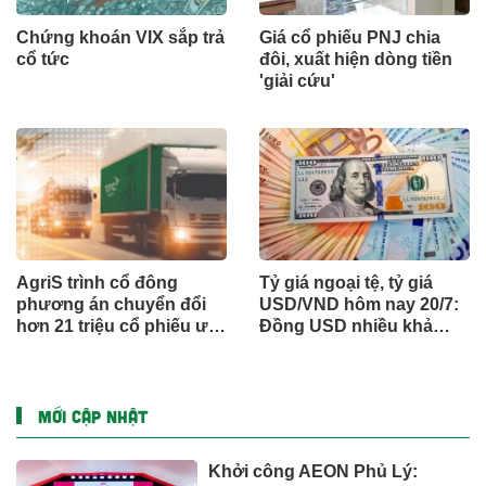
Chứng khoán VIX sắp trả
Giá cổ phiếu PNJ chia
cổ tức
đôi, xuất hiện dòng tiền
'giải cứu'
AgriS trình cổ đông
Tỷ giá ngoại tệ, tỷ giá
phương án chuyển đổi
USD/VND hôm nay 20/7:
hơn 21 triệu cổ phiếu ưu
Đồng USD nhiều khả
đãi của Chủ tịch Đặng
năng dao động trong
Huỳnh Ức My
biên độ hẹp
MỚI CẬP NHẬT
Khởi công AEON Phủ Lý: