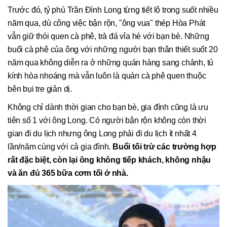
Trước đó, tỷ phú Trần Đình Long từng tiết lộ trong suốt nhiều
năm qua, dù công việc bận rộn, "ông vua" thép Hòa Phát
vẫn giữ thói quen cà phê, trà đá vỉa hè với bạn bè. Những
buổi cà phê của ông với những người bạn thân thiết suốt 20
năm qua không diễn ra ở những quán hàng sang chảnh, tủ
kính hòa nhoáng mà vẫn luôn là quán cà phê quen thuộc
bên bụi tre giản dị.
Không chỉ dành thời gian cho bạn bè, gia đình cũng là ưu
tiên số 1 với ông Long. Có người bận rộn không còn thời
gian đi du lịch nhưng ông Long phải đi du lịch ít nhất 4
lần/năm cùng với cả gia đình.
Buổi tối trừ các trường hợp
rất đặc biệt, còn lại ông không tiếp khách, không nhậu
và ăn đủ 365 bữa cơm tối ở nhà.