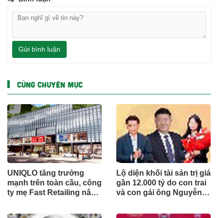
Gửi bình luận
CÙNG CHUYÊN MỤC
UNIQLO tăng trưởng
Lộ diện khối tài sản trị giá
mạnh trên toàn cầu, công
gần 12.000 tỷ do con trai
ty mẹ Fast Retailing nâng
và con gái ông Nguyễn
mục tiêu doanh thu và lợi
Đức Thụy nắm giữ tại
nhuận năm 2026
một công ty sắp lên sàn