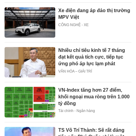
Xe điện đang áp đảo thị trường
MPV Việt
CÔNG NGHỆ - XE
Nhiều chỉ tiêu kinh tế 7 tháng
đạt kết quả tích cực, tiếp tục
ứng phó áp lực lạm phát
VĂN HÓA – GIẢI TRÍ
VN-Index tăng hơn 27 điểm,
khối ngoại mua ròng trên 1.000
tỷ đồng
Tài chính - Ngân hàng
TS Võ Trí Thành: Sẽ rất đáng