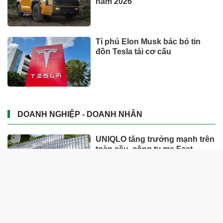
năm 2026
Tỉ phú Elon Musk bác bỏ tin
đồn Tesla tái cơ cấu
DOANH NGHIỆP - DOANH NHÂN
UNIQLO tăng trưởng mạnh trên
toàn cầu, công ty mẹ Fast
Retailing nâng mục tiêu doanh
thu và lợi nhuận năm 2026
Lộ diện khối tài sản trị giá gần
12.000 tỷ do con trai và con gái
ông Nguyễn Đức Thụy nắm