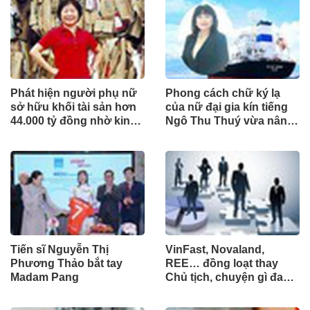
Phát hiện người phụ nữ
Phong cách chữ ký lạ
sở hữu khối tài sản hơn
của nữ đại gia kín tiếng
44.000 tỷ đồng nhờ kinh
Ngô Thu Thuý vừa nâng
doanh giấy phế liệu
sở hữu tại ACB
Tiến sĩ Nguyễn Thị
VinFast, Novaland,
Phương Thảo bắt tay
REE… đồng loạt thay
Madam Pang
Chủ tịch, chuyện gì đang
xảy ra?