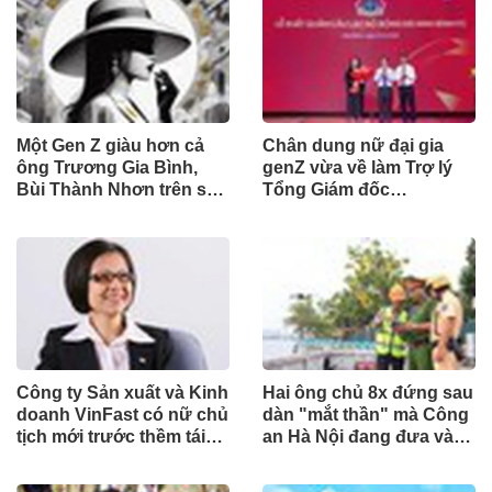
Một Gen Z giàu hơn cả
Chân dung nữ đại gia
ông Trương Gia Bình,
genZ vừa về làm Trợ lý
Bùi Thành Nhơn trên sàn
Tổng Giám đốc
chứng khoán
Sacombank: 21 tuổi làm
Tổng Giám đốc doanh
nghiệp hàng không vũ
trụ, nắm giữ khối tài sản
hàng nghìn tỷ
Công ty Sản xuất và Kinh
Hai ông chủ 8x đứng sau
doanh VinFast có nữ chủ
dàn "mắt thần" mà Công
tịch mới trước thềm tái
an Hà Nội đang đưa vào
cấu trúc
phục vụ tuần tra