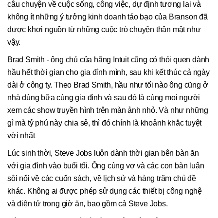
câu chuyện về cuộc sống, công việc, dự định tương lai và
không ít những ý tưởng kinh doanh táo bạo của Branson đã
được khơi nguồn từ những cuộc trò chuyện thân mật như
vậy.
Brad Smith - ông chủ của hãng Intuit cũng có thói quen dành
hầu hết thời gian cho gia đình mình, sau khi kết thúc cả ngày
dài ở công ty. Theo Brad Smith, hầu như tối nào ông cũng ở
nhà dùng bữa cùng gia đình và sau đó là cùng mọi người
xem các show truyền hình trên màn ảnh nhỏ. Và như những
gì mà tỷ phú này chia sẻ, thì đó chính là khoảnh khắc tuyệt
vời nhất
Lúc sinh thời, Steve Jobs luôn dành thời gian bên bàn ăn
với gia đình vào buổi tối. Ông cùng vợ và các con bàn luận
sôi nổi về các cuốn sách, về lịch sử và hàng trăm chủ đề
khác. Không ai được phép sử dụng các thiết bị công nghệ
và điện tử trong giờ ăn, bao gồm cả Steve Jobs.