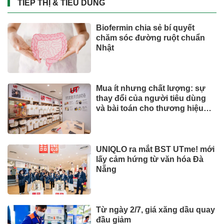
TIẾP THỊ & TIÊU DÙNG
Biofermin chia sẻ bí quyết
chăm sóc đường ruột chuẩn
Nhật
Mua ít nhưng chất lượng: sự
thay đổi của người tiêu dùng
và bài toán cho thương hiệu
quốc tế
UNIQLO ra mắt BST UTme! mới
lấy cảm hứng từ văn hóa Đà
Nẵng
Từ ngày 2/7, giá xăng dầu quay
đầu giảm