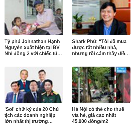
Tỷ phú Johnathan Hạnh
Shark Phú: “Tôi đã mua
Nguyễn xuất hiện tại BV
được rất nhiều nhà,
Nhi đồng 2 với chiếc túi
nhưng rồi cảm thấy điều
"Very Special" vào ngày
đó vô nghĩa”
đặc biệt
'Soi' chữ ký của 20 Chủ
Hà Nội có thể cho thuê
tịch các doanh nghiệp
vỉa hè, giá cao nhất
lớn nhất thị trường
45.000 đồng/m2
chứng khoán Việt Nam