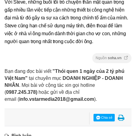
Với Steve, những buổi tối trò chuyện thân mật quan trọng
gấp nhiều lần việc tiếp cận những thiết bị công nghệ hiện
đại mà từ đó gây ra sự xa cách trong chính tổ ấm của mình.
Steve cũng hạn chế sử dụng máy tính, điện thoại để làm
việc ở nhà vì ông muốn dành thời gian cho vợ con, những
người quan trọng nhất trong cuộc đời ông.
Nguồn
soha.vn
Bạn đang đọc bài viết
"Thói quen 1 ngày của 2 tỷ phú
Việt Nam"
tại chuyên mục
DOANH NGHIỆP - DOANH
NHÂN
. Mọi bài vở cộng tác xin gọi hotline
(
0987.245.378
)
hoặc gửi về địa chỉ
email
(
info.vstarmedia2018@gmail.com
).
Chia sẻ
Bình luận