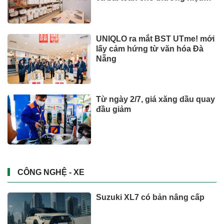
quốc tế
UNIQLO ra mắt BST UTme! mới
lấy cảm hứng từ văn hóa Đà
Nẵng
Từ ngày 2/7, giá xăng dầu quay
đầu giảm
CÔNG NGHỆ - XE
Suzuki XL7 có bản nâng cấp