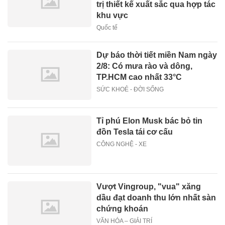
trị thiết kế xuất sắc qua hợp tác
khu vực
Quốc tế
Dự báo thời tiết miền Nam ngày
2/8: Có mưa rào và dông,
TP.HCM cao nhất 33°C
SỨC KHOẺ - ĐỜI SỐNG
Tỉ phú Elon Musk bác bỏ tin
đồn Tesla tái cơ cấu
CÔNG NGHỆ - XE
Vượt Vingroup, "vua" xăng
dầu đạt doanh thu lớn nhất sàn
chứng khoán
VĂN HÓA – GIẢI TRÍ