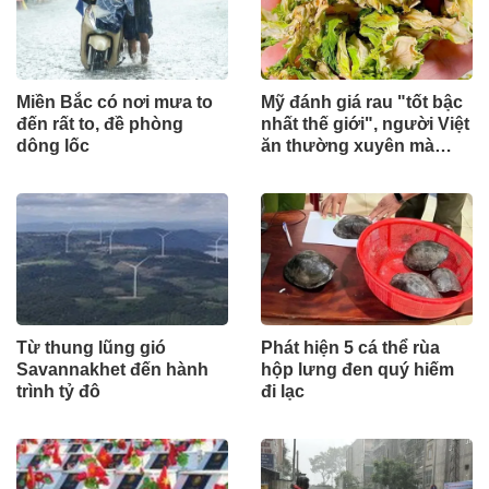
Miền Bắc có nơi mưa to
Mỹ đánh giá rau "tốt bậc
đến rất to, đề phòng
nhất thế giới", người Việt
dông lốc
ăn thường xuyên mà
không hay
Từ thung lũng gió
Phát hiện 5 cá thể rùa
Savannakhet đến hành
hộp lưng đen quý hiếm
trình tỷ đô
đi lạc