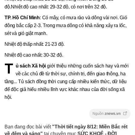
độ.Nhiệt độ cao nhất: 29-32 độ, có nơi trên 32 độ.
TP. Hồ Chí Minh
: Có mây, có mưa rào và dông vài nơi. Gió
đông bắc cấp 2-3. Trong mưa dông có khả năng xảy ra lốc,
sét và gió giật mạnh.
Nhiệt độ thấp nhất: 21-23 độ.
Nhiệt độ cao nhất: 30-32 độ.
T
ủ sách Xã hội
giới thiệu những cuốn sách hay và mới
về các chủ đề từ thời sự, chính trị, đến giao thông, hạ
tầng... Tủ sách đồng thời cung cấp nhiều kiến thức, dữ liệu
để độc giả hiểu nhiều lĩnh vực khác nhau của đời sống xã
hội.
Nguồn
znews.vn
Bạn đang đọc bài viết
"Thời tiết ngày 8/12: Miền Bắc rét
về đêm và sáng"
tại chuyên mục
SỨC KHOẺ - ĐỜI