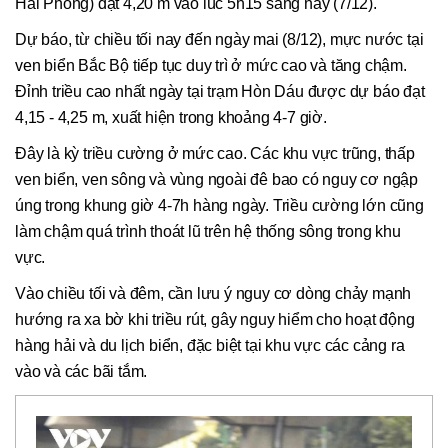
Hải Phòng) đạt 4,20 m vào lúc 5h15 sáng nay (7/12).
Dự báo, từ chiều tối nay đến ngày mai (8/12), mực nước tại
ven biển Bắc Bộ tiếp tục duy trì ở mức cao và tăng chậm.
Đỉnh triều cao nhất ngày tại trạm Hòn Dáu được dự báo đạt
4,15 - 4,25 m, xuất hiện trong khoảng 4-7 giờ.
Đây là kỳ triều cường ở mức cao. Các khu vực trũng, thấp
ven biển, ven sông và vùng ngoài đê bao có nguy cơ ngập
úng trong khung giờ 4-7h hàng ngày. Triều cường lớn cũng
làm chậm quá trình thoát lũ trên hệ thống sông trong khu
vực.
Vào chiều tối và đêm, cần lưu ý nguy cơ dòng chảy mạnh
hướng ra xa bờ khi triều rút, gây nguy hiểm cho hoạt động
hàng hải và du lịch biển, đặc biệt tại khu vực các cảng ra
vào và các bãi tắm.