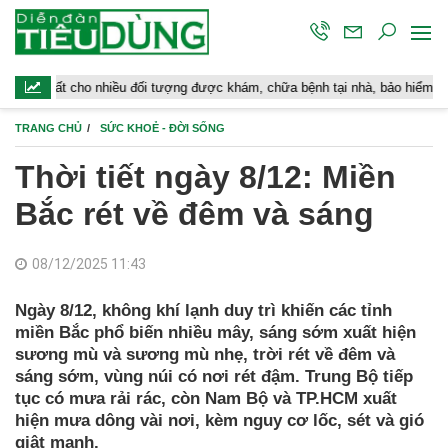
cho nhiều đối tượng được khám, chữa bệnh tại nhà, bảo hiểm y tế chi trả
TRANG CHỦ
SỨC KHOẺ - ĐỜI SỐNG
Thời tiết ngày 8/12: Miền
Bắc rét về đêm và sáng
08/12/2025 11:43
Ngày 8/12, không khí lạnh duy trì khiến các tỉnh
miền Bắc phổ biến nhiều mây, sáng sớm xuất hiện
sương mù và sương mù nhẹ, trời rét về đêm và
sáng sớm, vùng núi có nơi rét đậm. Trung Bộ tiếp
tục có mưa rải rác, còn Nam Bộ và TP.HCM xuất
hiện mưa dông vài nơi, kèm nguy cơ lốc, sét và gió
giật mạnh.