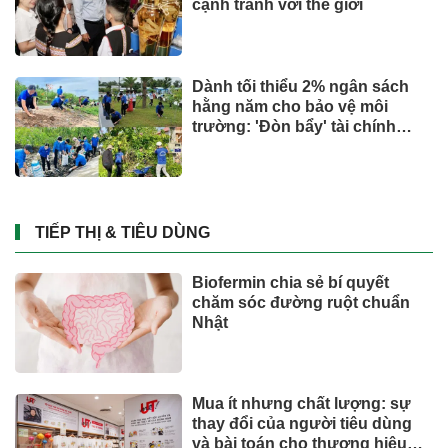
cạnh tranh với thế giới
Dành tối thiểu 2% ngân sách
hằng năm cho bảo vệ môi
trường: 'Đòn bẩy' tài chính
công và bước ngoặt quản trị
hiện đại
TIẾP THỊ & TIÊU DÙNG
Biofermin chia sẻ bí quyết
chăm sóc đường ruột chuẩn
Nhật
Mua ít nhưng chất lượng: sự
thay đổi của người tiêu dùng
và bài toán cho thương hiệu