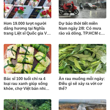
Hơn 19.000 lượt người
Dự báo thời tiết miền
dâng hương tại Nghĩa
Nam ngày 2/8: Có mưa
trang Liệt sĩ Quốc gia Vị
rào và dông, TP.HCM cao
Xuyên trong tháng 7
nhất 33°C
Bác sĩ 100 tuổi chỉ ra 4
Ăn rau muống mỗi ngày:
loại rau xanh giúp sống
Điều gì sẽ xảy ra với cơ
khỏe, chợ Việt bán nhiều
thể?
nhưng ít ai để ý