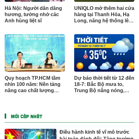
Hà Nội: Người dân dâng
UNIQLO mở thêm hai cửa
hương, tưởng nhớ các
hàng tại Thanh Hóa, Hạ
Anh hùng liệt sĩ
Long, nâng hệ thống lên
34 điểm bán trên toàn
quốc
Quy hoạch TP.HCM tầm
Dự báo thời tiết từ 12 đến
nhìn 100 năm: Nền tảng
18-7: Bắc Bộ mưa to,
nâng cao chất lượng
Trung Bộ nắng nóng,
sống người dân
Nam Bộ mưa chiều
MỚI CẬP NHẬT
Điều hành kinh tế vĩ mô trước
bài toán đánh đổi: Tăng trưởng