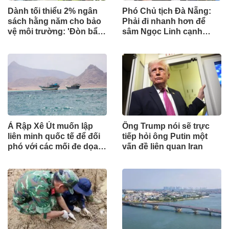
Dành tối thiểu 2% ngân
Phó Chủ tịch Đà Nẵng:
sách hằng năm cho bảo
Phải đi nhanh hơn để
vệ môi trường: 'Đòn bẩy'
sâm Ngọc Linh cạnh
tài chính công và bước
tranh với thế giới
ngoặt quản trị hiện đại
Ả Rập Xê Út muốn lập
Ông Trump nói sẽ trực
liên minh quốc tế để đối
tiếp hỏi ông Putin một
phó với các mối đe dọa
vấn đề liên quan Iran
từ lực lượng Houthi