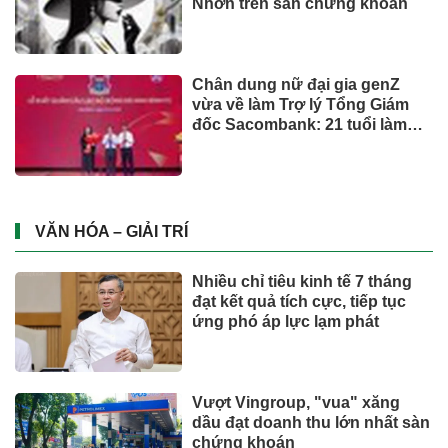
Nhơn trên sàn chứng khoán
Chân dung nữ đại gia genZ
vừa về làm Trợ lý Tổng Giám
đốc Sacombank: 21 tuổi làm
Tổng Giám đốc doanh nghiệp
hàng không vũ trụ, nắm giữ
khối tài sản hàng nghìn tỷ
VĂN HÓA – GIẢI TRÍ
Nhiều chỉ tiêu kinh tế 7 tháng
đạt kết quả tích cực, tiếp tục
ứng phó áp lực lạm phát
Vượt Vingroup, "vua" xăng
dầu đạt doanh thu lớn nhất sàn
chứng khoán