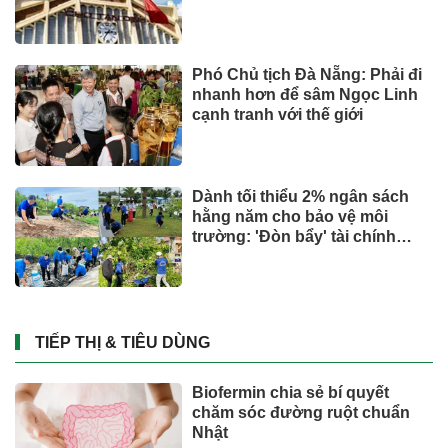
Phó Chủ tịch Đà Nẵng: Phải đi
nhanh hơn để sâm Ngọc Linh
cạnh tranh với thế giới
Dành tối thiểu 2% ngân sách
hằng năm cho bảo vệ môi
trường: 'Đòn bẩy' tài chính
công và bước ngoặt quản trị
hiện đại
TIẾP THỊ & TIÊU DÙNG
Biofermin chia sẻ bí quyết
chăm sóc đường ruột chuẩn
Nhật