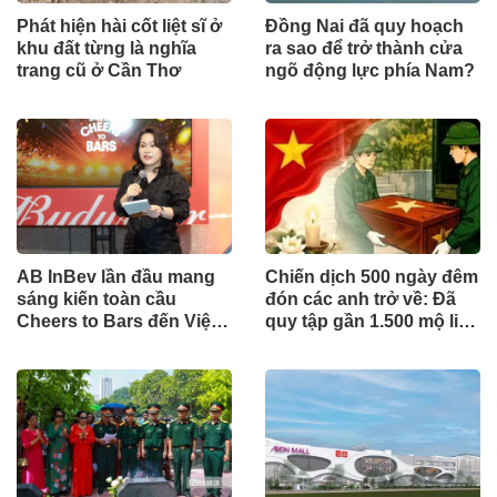
Phát hiện hài cốt liệt sĩ ở
Đồng Nai đã quy hoạch
khu đất từng là nghĩa
ra sao để trở thành cửa
trang cũ ở Cần Thơ
ngõ động lực phía Nam?
AB InBev lần đầu mang
Chiến dịch 500 ngày đêm
sáng kiến toàn cầu
đón các anh trở về: Đã
Cheers to Bars đến Việt
quy tập gần 1.500 mộ liệt
Nam
sĩ