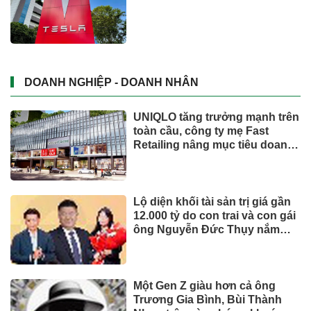
DOANH NGHIỆP - DOANH NHÂN
UNIQLO tăng trưởng mạnh trên
toàn cầu, công ty mẹ Fast
Retailing nâng mục tiêu doanh
thu và lợi nhuận năm 2026
Lộ diện khối tài sản trị giá gần
12.000 tỷ do con trai và con gái
ông Nguyễn Đức Thụy nắm
giữ tại một công ty sắp lên sàn
Một Gen Z giàu hơn cả ông
Trương Gia Bình, Bùi Thành