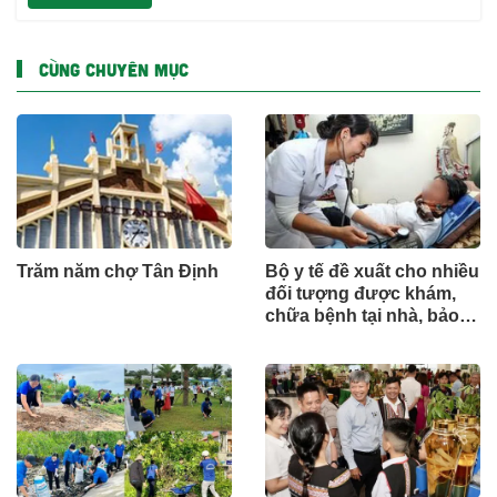
CÙNG CHUYÊN MỤC
Trăm năm chợ Tân Định
Bộ y tế đề xuất cho nhiều
đối tượng được khám,
chữa bệnh tại nhà, bảo
hiểm y tế chi trả