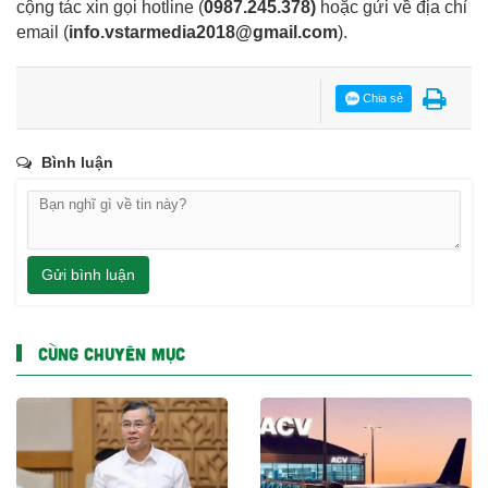
cộng tác xin gọi hotline (
0987.245.378
)
hoặc gửi về địa chỉ
email
(
info.vstarmedia2018@gmail.com
).
Chia sẻ
Bình luận
Gửi bình luận
CÙNG CHUYÊN MỤC