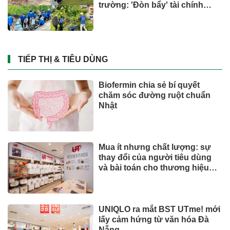
trường: 'Đòn bẩy' tài chính
công và bước ngoặt quản trị
hiện đại
TIẾP THỊ & TIÊU DÙNG
Biofermin chia sẻ bí quyết
chăm sóc đường ruột chuẩn
Nhật
Mua ít nhưng chất lượng: sự
thay đổi của người tiêu dùng
và bài toán cho thương hiệu
quốc tế
UNIQLO ra mắt BST UTme! mới
lấy cảm hứng từ văn hóa Đà
Nẵng