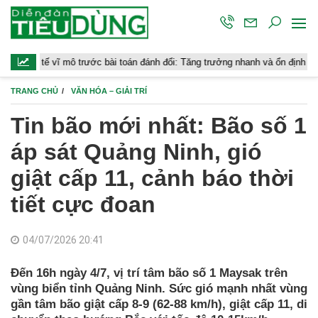
mô trước bài toán đánh đổi: Tăng trưởng nhanh và ổn định bền vững
TRANG CHỦ
VĂN HÓA – GIẢI TRÍ
Tin bão mới nhất: Bão số 1
áp sát Quảng Ninh, gió
giật cấp 11, cảnh báo thời
tiết cực đoan
04/07/2026 20:41
Đến 16h ngày 4/7, vị trí tâm bão số 1 Maysak trên
vùng biển tỉnh Quảng Ninh. Sức gió mạnh nhất vùng
gần tâm bão giật cấp 8-9 (62-88 km/h), giật cấp 11, di