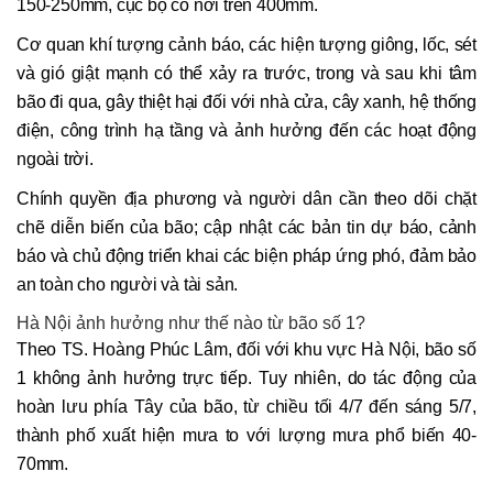
150-250mm, cục bộ có nơi trên 400mm.
Cơ quan khí tượng cảnh báo, các hiện tượng giông, lốc, sét
và gió giật mạnh có thể xảy ra trước, trong và sau khi tâm
bão đi qua, gây thiệt hại đối với nhà cửa, cây xanh, hệ thống
điện, công trình hạ tầng và ảnh hưởng đến các hoạt động
ngoài trời.
Chính quyền địa phương và người dân cần theo dõi chặt
chẽ diễn biến của bão; cập nhật các bản tin dự báo, cảnh
báo và chủ động triển khai các biện pháp ứng phó, đảm bảo
an toàn cho người và tài sản.
Hà Nội ảnh hưởng như thế nào từ bão số 1?
Theo TS. Hoàng Phúc Lâm, đối với khu vực Hà Nội, bão số
1 không ảnh hưởng trực tiếp. Tuy nhiên, do tác động của
hoàn lưu phía Tây của bão, từ chiều tối 4/7 đến sáng 5/7,
thành phố xuất hiện mưa to với lượng mưa phổ biến 40-
70mm.