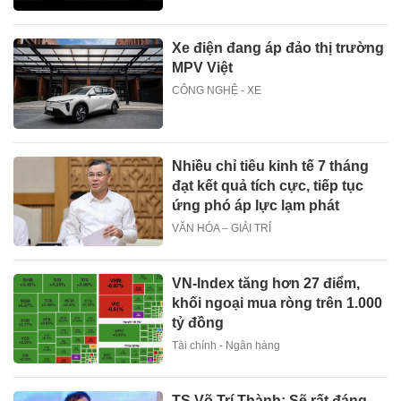
Xe điện đang áp đảo thị trường
MPV Việt
CÔNG NGHỆ - XE
Nhiều chỉ tiêu kinh tế 7 tháng
đạt kết quả tích cực, tiếp tục
ứng phó áp lực lạm phát
VĂN HÓA – GIẢI TRÍ
VN-Index tăng hơn 27 điểm,
khối ngoại mua ròng trên 1.000
tỷ đồng
Tài chính - Ngân hàng
TS Võ Trí Thành: Sẽ rất đáng