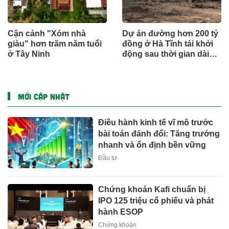
Cận cảnh "Xóm nhà
Dự án đường hơn 200 tỷ
giàu" hơn trăm năm tuổi
đồng ở Hà Tĩnh tái khởi
ở Tây Ninh
động sau thời gian dài
đình trệ
MỚI CẬP NHẬT
Điều hành kinh tế vĩ mô trước
bài toán đánh đổi: Tăng trưởng
nhanh và ổn định bền vững
Đầu tư
Chứng khoán Kafi chuẩn bị
IPO 125 triệu cổ phiếu và phát
hành ESOP
Chứng khoán