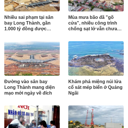
Nhiều sai phạm tại sân
Mùa mưa bão đã "gõ
bay Long Thành, gần
cửa", nhiều công trình
1.000 tỷ đồng được
chống sạt lở vẫn chưa
mang gửi lấy lãi
hoàn thành
Đường vào sân bay
Khám phá miệng núi lửa
Long Thành mang diện
cổ sát mép biển ở Quảng
mạo mới ngày về đích
Ngãi