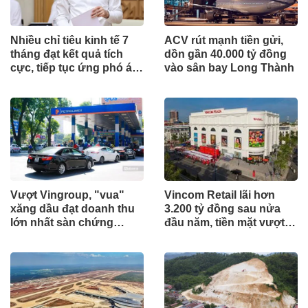
Nhiều chỉ tiêu kinh tế 7
ACV rút mạnh tiền gửi,
tháng đạt kết quả tích
dồn gần 40.000 tỷ đồng
cực, tiếp tục ứng phó áp
vào sân bay Long Thành
lực lạm phát
Vượt Vingroup, "vua"
Vincom Retail lãi hơn
xăng dầu đạt doanh thu
3.200 tỷ đồng sau nửa
lớn nhất sàn chứng
đầu năm, tiền mặt vượt
khoán
5.700 tỷ đồng