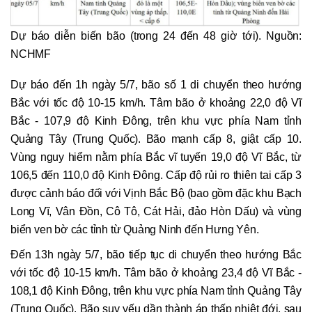
Dự báo diễn biến bão (trong 24 đến 48 giờ tới). Nguồn:
NCHMF
Dự báo đến 1h ngày 5/7, bão số 1 di chuyển theo hướng
Bắc với tốc độ 10-15 km/h. Tâm bão ở khoảng 22,0 độ Vĩ
Bắc - 107,9 độ Kinh Đông, trên khu vực phía Nam tỉnh
Quảng Tây (Trung Quốc). Bão mạnh cấp 8, giật cấp 10.
Vùng nguy hiểm nằm phía Bắc vĩ tuyến 19,0 độ Vĩ Bắc, từ
106,5 đến 110,0 độ Kinh Đông. Cấp độ rủi ro thiên tai cấp 3
được cảnh báo đối với Vịnh Bắc Bộ (bao gồm đặc khu Bạch
Long Vĩ, Vân Đồn, Cô Tô, Cát Hải, đảo Hòn Dấu) và vùng
biển ven bờ các tỉnh từ Quảng Ninh đến Hưng Yên.
Đến 13h ngày 5/7, bão tiếp tục di chuyển theo hướng Bắc
với tốc độ 10-15 km/h. Tâm bão ở khoảng 23,4 độ Vĩ Bắc -
108,1 độ Kinh Đông, trên khu vực phía Nam tỉnh Quảng Tây
(Trung Quốc). Bão suy yếu dần thành áp thấp nhiệt đới, sau