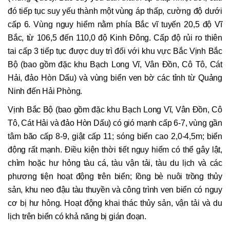
đó tiếp tục suy yếu thành một vùng áp thấp, cường độ dưới
cấp 6. Vùng nguy hiểm nằm phía Bắc vĩ tuyến 20,5 độ Vĩ
Bắc, từ 106,5 đến 110,0 độ Kinh Đông. Cấp độ rủi ro thiên
tai cấp 3 tiếp tục được duy trì đối với khu vực Bắc Vịnh Bắc
Bộ (bao gồm đặc khu Bạch Long Vĩ, Vân Đồn, Cô Tô, Cát
Hải, đảo Hòn Dấu) và vùng biển ven bờ các tỉnh từ Quảng
Ninh đến Hải Phòng.
Vịnh Bắc Bộ (bao gồm đặc khu Bạch Long Vĩ, Vân Đồn, Cô
Tô, Cát Hải và đảo Hòn Dấu) có gió mạnh cấp 6-7, vùng gần
tâm bão cấp 8-9, giật cấp 11; sóng biển cao 2,0-4,5m; biển
động rất mạnh. Điều kiện thời tiết nguy hiểm có thể gây lật,
chìm hoặc hư hỏng tàu cá, tàu vận tải, tàu du lịch và các
phương tiện hoạt động trên biển; lồng bè nuôi trồng thủy
sản, khu neo đậu tàu thuyền và công trình ven biển có nguy
cơ bị hư hỏng. Hoạt động khai thác thủy sản, vận tải và du
lịch trên biển có khả năng bị gián đoạn.