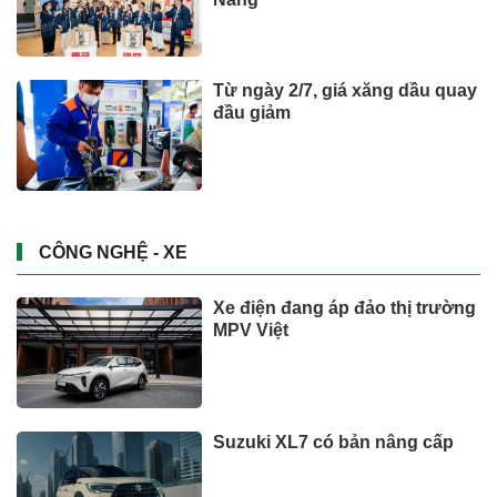
Từ ngày 2/7, giá xăng dầu quay
đầu giảm
CÔNG NGHỆ - XE
Xe điện đang áp đảo thị trường
MPV Việt
Suzuki XL7 có bản nâng cấp