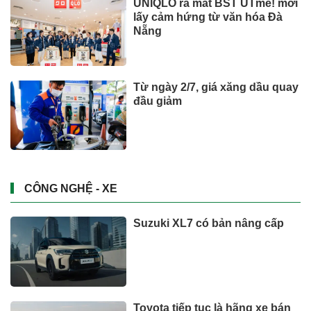
UNIQLO ra mắt BST UTme! mới
lấy cảm hứng từ văn hóa Đà
Nẵng
Từ ngày 2/7, giá xăng dầu quay
đầu giảm
CÔNG NGHỆ - XE
Suzuki XL7 có bản nâng cấp
Toyota tiếp tục là hãng xe bán