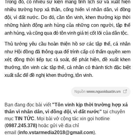
Trong đó, có nhiều sự kiện mang tính lịch sử và xuất hiện
nhiều trường hợp xả thân, cống hiến vì nhân dân, vì đồng
đội, vì đất nước. Do đó, cần tôn vinh, khen thưởng kịp thời
những hành động anh hùng của những con người, tập thể
anh hùng, và cũng qua đó tôn vinh giá trị cốt lõi của dân tộc.
Thủ tướng yêu cầu hoàn thiện hồ sơ các tập thể, cá nhân
như Hội đồng đã thông qua để trình cấp có thẩm quyền xem
xét; đồng thời tiếp tục rà soát, để phát hiện, đề xuất khen
thưởng, tôn vinh các tập thể, cá nhân có thành tích đặc biệt
xuất sắc để đề nghị khen thưởng, tôn vinh.
Nguồn
www.nguoiduatin.vn
Bạn đang đọc bài viết
"Tôn vinh kịp thời trường hợp xả
thân vì nhân dân, vì đồng đội, vì đất nước"
tại chuyên
mục
TIN TỨC
. Mọi bài vở cộng tác xin gọi hotline
(
0987.245.378
)
hoặc gửi về địa chỉ
email
(
info.vstarmedia2018@gmail.com
).