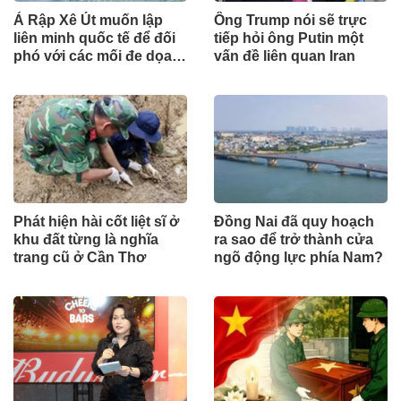
Ả Rập Xê Út muốn lập
Ông Trump nói sẽ trực
liên minh quốc tế để đối
tiếp hỏi ông Putin một
phó với các mối đe dọa
vấn đề liên quan Iran
từ lực lượng Houthi
Phát hiện hài cốt liệt sĩ ở
Đồng Nai đã quy hoạch
khu đất từng là nghĩa
ra sao để trở thành cửa
trang cũ ở Cần Thơ
ngõ động lực phía Nam?