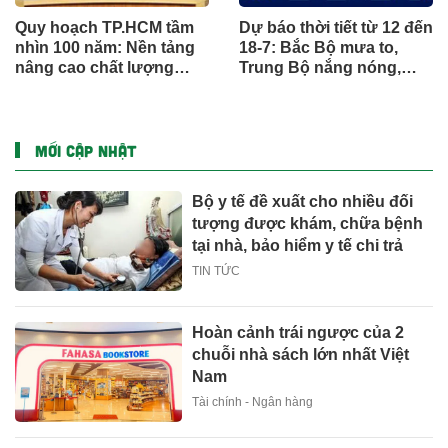
Quy hoạch TP.HCM tầm
Dự báo thời tiết từ 12 đến
nhìn 100 năm: Nền tảng
18-7: Bắc Bộ mưa to,
nâng cao chất lượng
Trung Bộ nắng nóng,
sống người dân
Nam Bộ mưa chiều
MỚI CẬP NHẬT
Bộ y tế đề xuất cho nhiều đối
tượng được khám, chữa bệnh
tại nhà, bảo hiểm y tế chi trả
TIN TỨC
Hoàn cảnh trái ngược của 2
chuỗi nhà sách lớn nhất Việt
Nam
Tài chính - Ngân hàng