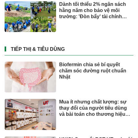
Dành tối thiểu 2% ngân sách
hằng năm cho bảo vệ môi
trường: 'Đòn bẩy' tài chính
công và bước ngoặt quản trị
hiện đại
TIẾP THỊ & TIÊU DÙNG
Biofermin chia sẻ bí quyết
chăm sóc đường ruột chuẩn
Nhật
Mua ít nhưng chất lượng: sự
thay đổi của người tiêu dùng
và bài toán cho thương hiệu
quốc tế