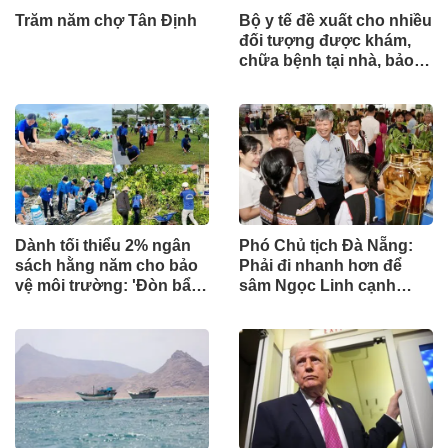
Trăm năm chợ Tân Định
Bộ y tế đề xuất cho nhiều
đối tượng được khám,
chữa bệnh tại nhà, bảo
hiểm y tế chi trả
Dành tối thiểu 2% ngân
Phó Chủ tịch Đà Nẵng:
sách hằng năm cho bảo
Phải đi nhanh hơn để
vệ môi trường: 'Đòn bẩy'
sâm Ngọc Linh cạnh
tài chính công và bước
tranh với thế giới
ngoặt quản trị hiện đại