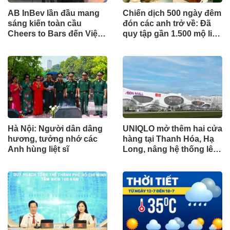
AB InBev lần đầu mang
Chiến dịch 500 ngày đêm
sáng kiến toàn cầu
đón các anh trở về: Đã
Cheers to Bars đến Việt
quy tập gần 1.500 mộ liệt
Nam
sĩ
Hà Nội: Người dân dâng
UNIQLO mở thêm hai cửa
hương, tưởng nhớ các
hàng tại Thanh Hóa, Hạ
Anh hùng liệt sĩ
Long, nâng hệ thống lên
34 điểm bán trên toàn
quốc