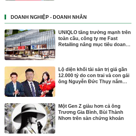
DOANH NGHIỆP - DOANH NHÂN
UNIQLO tăng trưởng mạnh trên
toàn cầu, công ty mẹ Fast
Retailing nâng mục tiêu doanh
thu và lợi nhuận năm 2026
Lộ diện khối tài sản trị giá gần
12.000 tỷ do con trai và con gái
ông Nguyễn Đức Thụy nắm
giữ tại một công ty sắp lên sàn
Một Gen Z giàu hơn cả ông
Trương Gia Bình, Bùi Thành
Nhơn trên sàn chứng khoán