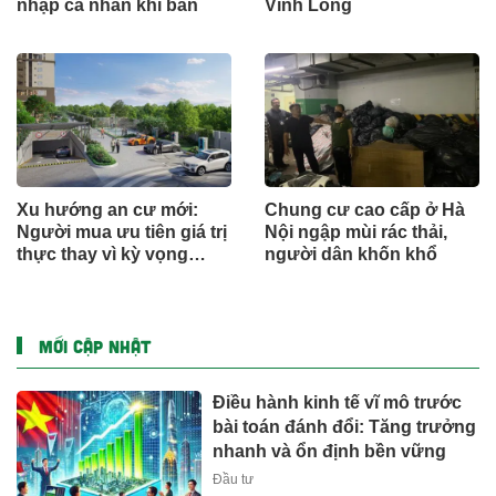
nhập cá nhân khi bán
Vĩnh Long
Xu hướng an cư mới:
Chung cư cao cấp ở Hà
Người mua ưu tiên giá trị
Nội ngập mùi rác thải,
thực thay vì kỳ vọng
người dân khốn khổ
ngắn hạn
MỚI CẬP NHẬT
Điều hành kinh tế vĩ mô trước
bài toán đánh đổi: Tăng trưởng
nhanh và ổn định bền vững
Đầu tư