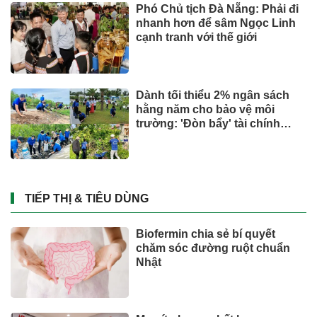
Phó Chủ tịch Đà Nẵng: Phải đi
nhanh hơn để sâm Ngọc Linh
cạnh tranh với thế giới
Dành tối thiểu 2% ngân sách
hằng năm cho bảo vệ môi
trường: 'Đòn bẩy' tài chính
công và bước ngoặt quản trị
hiện đại
TIẾP THỊ & TIÊU DÙNG
Biofermin chia sẻ bí quyết
chăm sóc đường ruột chuẩn
Nhật