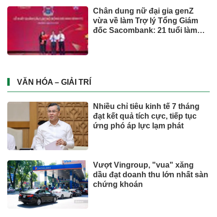
Chân dung nữ đại gia genZ
vừa về làm Trợ lý Tổng Giám
đốc Sacombank: 21 tuổi làm
Tổng Giám đốc doanh nghiệp
hàng không vũ trụ, nắm giữ
khối tài sản hàng nghìn tỷ
VĂN HÓA – GIẢI TRÍ
Nhiều chỉ tiêu kinh tế 7 tháng
đạt kết quả tích cực, tiếp tục
ứng phó áp lực lạm phát
Vượt Vingroup, "vua" xăng
dầu đạt doanh thu lớn nhất sàn
chứng khoán