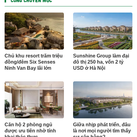
CÙNG CHUYÊN MỤC
Chủ khu resort trăm triệu
Sunshine Group làm đại
đồng/đêm Six Senses
đô thị 250 ha, vốn 2 tỷ
Ninh Van Bay lãi lớn
USD ở Hà Nội
Căn hộ 2 phòng ngủ
Giữa nhịp phát triển, đâu
được ưu tiên nhờ tính
là nơi mọi người tìm thấy
khai thác thực
sự cân bằng?