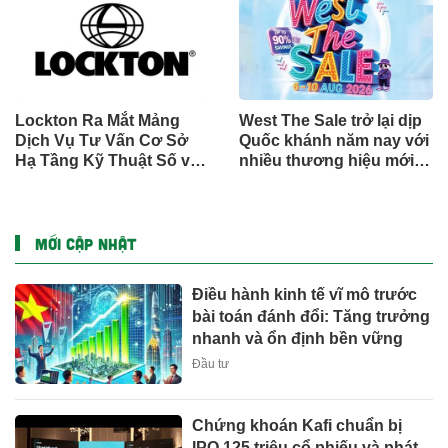
cầu (GMCS)
Lockton Ra Mắt Mảng
West The Sale trở lại dịp
Dịch Vụ Tư Vấn Cơ Sở
Quốc khánh năm nay với
Hạ Tầng Kỹ Thuật Số và
nhiều thương hiệu mới,
Trung Tâm Dữ Liệu Toàn
phần thưởng và ưu đãi
Cầu
mua sắm lên tới 90% tại
IMM và Westgate
MỚI CẬP NHẬT
Điều hành kinh tế vĩ mô trước
bài toán đánh đổi: Tăng trưởng
nhanh và ổn định bền vững
Đầu tư
Chứng khoán Kafi chuẩn bị
IPO 125 triệu cổ phiếu và phát