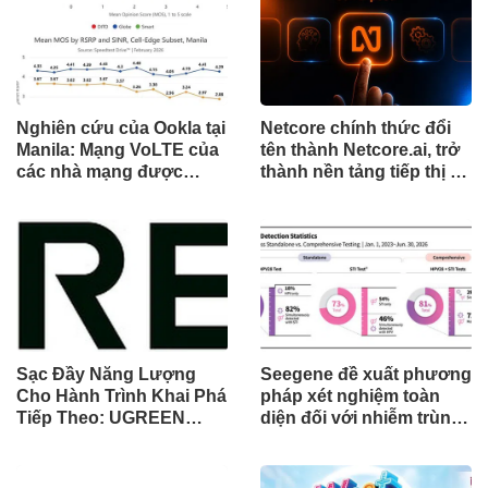
Nghiên cứu của Ookla tại
Netcore chính thức đổi
Manila: Mạng VoLTE của
tên thành Netcore.ai, trở
các nhà mạng được
thành nền tảng tiếp thị tự
chứng minh vượt trội
động bằng AI đầu tiên
hơn các ứng dụng OTT
chia sẻ trách nhiệm tăng
về chất lượng và độ tin
trưởng khách hàng
cậy của cuộc gọi thoại
Sạc Đầy Năng Lượng
Seegene đề xuất phương
Cho Hành Trình Khai Phá
pháp xét nghiệm toàn
Tiếp Theo: UGREEN
diện đối với nhiễm trùng
Công Bố Bộ Sưu Tập
đường sinh sản thông
Honkai: Star Rail Chính
qua Nghiên cứu lâm
Thức Tại Đông Nam Á
sàng một triệu ca toàn