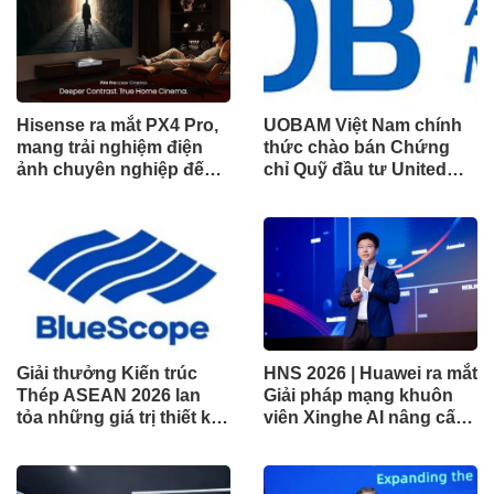
Hisense ra mắt PX4 Pro,
UOBAM Việt Nam chính
mang trải nghiệm điện
thức chào bán Chứng
ảnh chuyên nghiệp đến
chỉ Quỹ đầu tư United
không gian gia đình
Dòng Tiền Linh Hoạt
(UMMF)
Giải thưởng Kiến trúc
HNS 2026 | Huawei ra mắt
Thép ASEAN 2026 lan
Giải pháp mạng khuôn
tỏa những giá trị thiết kế
viên Xinghe AI nâng cấp
xuất sắc qua hợp tác khu
cho khu vực Nam Phi
vực