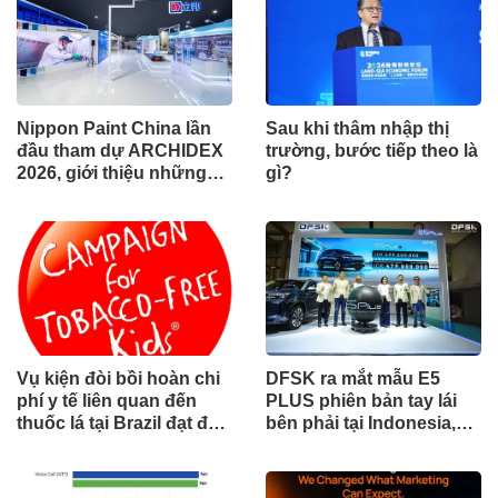
Nippon Paint China lần
Sau khi thâm nhập thị
đầu tham dự ARCHIDEX
trường, bước tiếp theo là
2026, giới thiệu những
gì?
đổi mới cho các ngành
công nghiệp
Vụ kiện đòi bồi hoàn chi
DFSK ra mắt mẫu E5
phí y tế liên quan đến
PLUS phiên bản tay lái
thuốc lá tại Brazil đạt đến
bên phải tại Indonesia,
cột mốc quan trọng khi
đánh dấu cột mốc mới
tòa án chuẩn bị ra phán
trong hành trình mở rộng
quyết.
toàn cầu