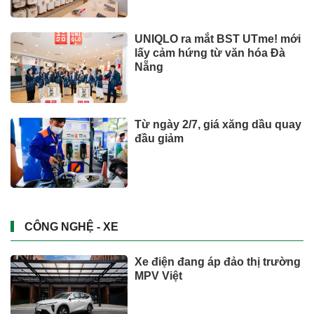
UNIQLO ra mắt BST UTme! mới
lấy cảm hứng từ văn hóa Đà
Nẵng
Từ ngày 2/7, giá xăng dầu quay
đầu giảm
CÔNG NGHỆ - XE
Xe điện đang áp đảo thị trường
MPV Việt