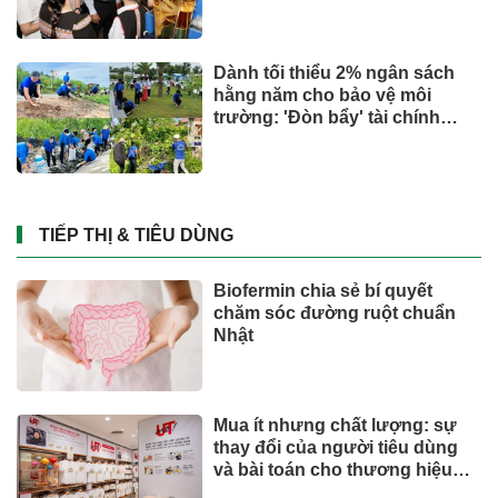
Dành tối thiểu 2% ngân sách
hằng năm cho bảo vệ môi
trường: 'Đòn bẩy' tài chính
công và bước ngoặt quản trị
hiện đại
TIẾP THỊ & TIÊU DÙNG
Biofermin chia sẻ bí quyết
chăm sóc đường ruột chuẩn
Nhật
Mua ít nhưng chất lượng: sự
thay đổi của người tiêu dùng
và bài toán cho thương hiệu
quốc tế