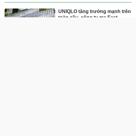
UNIQLO tăng trưởng mạnh trên
toàn cầu, công ty mẹ Fast
Retailing nâng mục tiêu doanh
thu và lợi nhuận năm 2026
Lộ diện khối tài sản trị giá gần
12.000 tỷ do con trai và con gái
ông Nguyễn Đức Thụy nắm
giữ tại một công ty sắp lên sàn
Một Gen Z giàu hơn cả ông
Trương Gia Bình, Bùi Thành
Nhơn trên sàn chứng khoán
Chân dung nữ đại gia genZ
vừa về làm Trợ lý Tổng Giám
đốc Sacombank: 21 tuổi làm