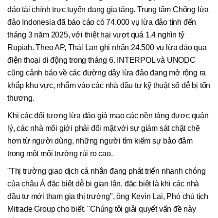
đảo tài chính trực tuyến đang gia tăng. Trung tâm Chống lừa
đảo Indonesia đã báo cáo có 74.000 vụ lừa đảo tính đến
tháng 3 năm 2025, với thiệt hại vượt quá 1,4 nghìn tỷ
Rupiah. Theo AP, Thái Lan ghi nhận 24.500 vụ lừa đảo qua
điện thoại di động trong tháng 6. INTERPOL và UNODC
cũng cảnh báo về các đường dây lừa đảo đang mở rộng ra
khắp khu vực, nhắm vào các nhà đầu tư kỹ thuật số dễ bị tổn
thương.
Khi các đối tượng lừa đảo giả mạo các nền tảng được quản
lý, các nhà môi giới phải đối mặt với sự giám sát chặt chẽ
hơn từ người dùng, những người tìm kiếm sự bảo đảm
trong một môi trường rủi ro cao.
"Thị trường giao dịch cá nhân đang phát triển nhanh chóng
của châu Á đặc biệt dễ bị gian lận, đặc biệt là khi các nhà
đầu tư mới tham gia thị trường", ông Kevin Lai, Phó chủ tịch
Mitrade Group cho biết. "Chúng tôi giải quyết vấn đề này