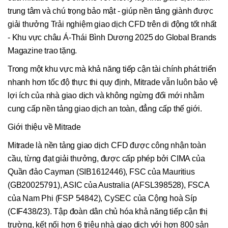
trung tâm và chú trọng bảo mật - giúp nền tảng giành được
giải thưởng Trải nghiệm giao dịch CFD trên di động tốt nhất
- Khu vực châu Á-Thái Bình Dương 2025 do Global Brands
Magazine trao tặng.
Trong một khu vực mà khả năng tiếp cận tài chính phát triển
nhanh hơn tốc độ thực thi quy định, Mitrade vẫn luôn bảo vệ
lợi ích của nhà giao dịch và không ngừng đổi mới nhằm
cung cấp nền tảng giao dịch an toàn, đẳng cấp thế giới.
Giới thiệu về Mitrade
Mitrade là nền tảng giao dịch CFD được công nhận toàn
cầu, từng đạt giải thưởng, được cấp phép bởi CIMA của
Quần đảo Cayman (SIB1612446), FSC của Mauritius
(GB20025791), ASIC của Australia (AFSL398528), FSCA
của Nam Phi (FSP 54842), CySEC của Cộng hoà Síp
(CIF438/23). Tập đoàn dân chủ hóa khả năng tiếp cận thị
trường, kết nối hơn 6 triệu nhà giao dịch với hơn 800 sản