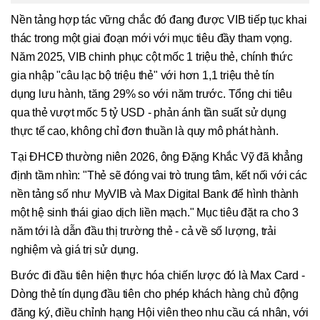
Nền tảng hợp tác vững chắc đó đang được VIB tiếp tục khai
thác trong một giai đoạn mới với mục tiêu đầy tham vọng.
Năm 2025, VIB chinh phục cột mốc 1 triệu thẻ, chính thức
gia nhập "câu lạc bộ triệu thẻ" với hơn 1,1 triệu thẻ tín
dụng lưu hành, tăng 29% so với năm trước. Tổng chi tiêu
qua thẻ vượt mốc 5 tỷ USD - phản ánh tần suất sử dụng
thực tế cao, không chỉ đơn thuần là quy mô phát hành.
Tại ĐHCĐ thường niên 2026, ông Đặng Khắc Vỹ đã khẳng
định tầm nhìn: "Thẻ sẽ đóng vai trò trung tâm, kết nối với các
nền tảng số như MyVIB và Max Digital Bank để hình thành
một hệ sinh thái giao dịch liền mạch." Mục tiêu đặt ra cho 3
năm tới là dẫn đầu thị trường thẻ - cả về số lượng, trải
nghiệm và giá trị sử dụng.
Bước đi đầu tiên hiện thực hóa chiến lược đó là Max Card -
Dòng thẻ tín dụng đầu tiên cho phép khách hàng chủ động
đăng ký, điều chỉnh hạng Hội viên theo nhu cầu cá nhân, với