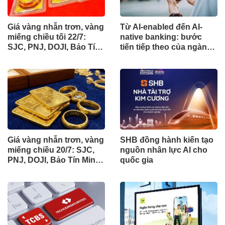
Giá vàng nhẫn trơn, vàng
Từ AI-enabled đến AI-
miếng chiều tối 22/7:
native banking: bước
SJC, PNJ, DOJI, Bảo Tín
tiến tiếp theo của ngành
Mạnh Hải đồng loạt quay
ngân hàng
đầu giảm giá tới 1,4 triệu
đồng/lượng
Giá vàng nhẫn trơn, vàng
SHB đồng hành kiến tạo
miếng chiều 20/7: SJC,
nguồn nhân lực AI cho
PNJ, DOJI, Bảo Tín Minh
quốc gia
Châu và Bảo Tín Mạnh
Hải tiếp tục giảm