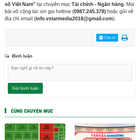
số Việt Nam"
tại chuyên mục
Tài chính - Ngân hàng
. Mọi
bài vở cộng tác xin gọi hotline (
0987.245.378
)
hoặc gửi về
địa chỉ email
(
info.vstarmedia2018@gmail.com
).
Chia sẻ
Bình luận
Gửi bình luận
CÙNG CHUYÊN MỤC