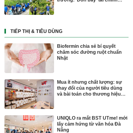
công và bước ngoặt quản trị
hiện đại
TIẾP THỊ & TIÊU DÙNG
Biofermin chia sẻ bí quyết
chăm sóc đường ruột chuẩn
Nhật
Mua ít nhưng chất lượng: sự
thay đổi của người tiêu dùng
và bài toán cho thương hiệu
quốc tế
UNIQLO ra mắt BST UTme! mới
lấy cảm hứng từ văn hóa Đà
Nẵng