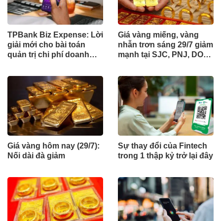
TPBank Biz Expense: Lời
Giá vàng miếng, vàng
giải mới cho bài toán
nhẫn trơn sáng 29/7 giảm
quản trị chi phí doanh
mạnh tại SJC, PNJ, DOJI,
nghiệp
Bảo Tín Minh Châu, Bảo
Tín Mạnh Hải, ...
Giá vàng hôm nay (29/7):
Sự thay đổi của Fintech
Nối dài đà giảm
trong 1 thập kỷ trở lại đây