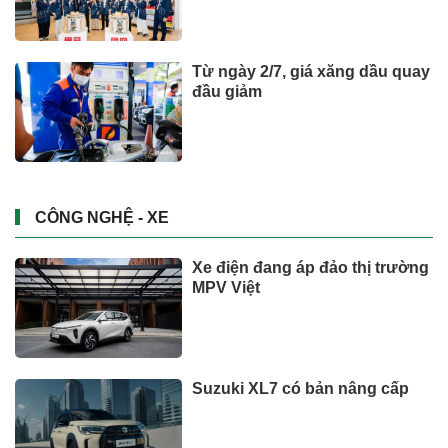
Từ ngày 2/7, giá xăng dầu quay
đầu giảm
CÔNG NGHỆ - XE
Xe điện đang áp đảo thị trường
MPV Việt
Suzuki XL7 có bản nâng cấp