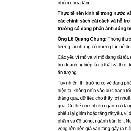
nhóm chưa tăng.
Thực tế nền kinh tế trong nước v
các chính sách cải cách và hỗ trợ
trường có đang phản ánh đúng b
Ông Lê Quang Chung:
Thông thườn
tương lai nhưng có những lúc nó đi
Các yếu vĩ mô và vi mô đang rất tốt,
trợ doanh nghiệp là có thật và thực 
ấn tượng.
Tuy nhiên, thị trường có vẻ đang ph
hiện tại không nhìn vào bức tranh t
tháng qua, dữ liệu cho thấy lợi nhu
qua. Cụ thể như nhiều ngành có tăn
phiếu lại giảm hoặc tăng rất yếu, v
phẩm và đồ uống, ngành bán lẻ... N
vọng lớn nên giá vẫn tăng gây ra hi