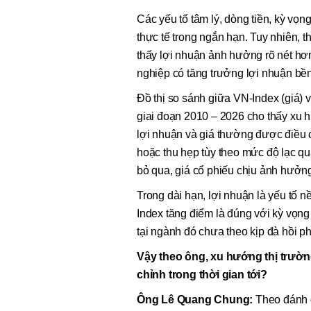
Các yếu tố tâm lý, dòng tiền, kỳ vọn
thực tế trong ngắn hạn. Tuy nhiên,
thấy lợi nhuận ảnh hưởng rõ nét hơ
nghiệp có tăng trưởng lợi nhuận bề
Đồ thị so sánh giữa VN-Index (giá) v
giai đoạn 2010 – 2026 cho thấy xu 
lợi nhuận và giá thường được điều ch
hoặc thu hẹp tùy theo mức độ lạc qu
bỏ qua, giá cổ phiếu chịu ảnh hưởn
Trong dài hạn, lợi nhuận là yếu tố 
Index tăng điểm là đúng với kỳ vọn
tại ngành đó chưa theo kịp đà hồi p
Vậy theo ông, xu hướng thị trườn
chỉnh trong thời gian tới?
Ông Lê Quang Chung:
Theo đánh g