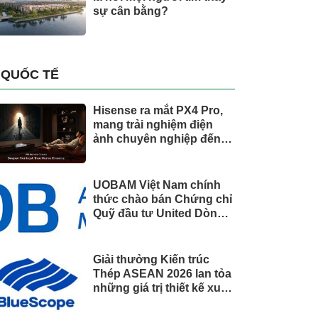
sự cân bằng?
QUỐC TẾ
Hisense ra mắt PX4 Pro,
mang trải nghiệm điện
ảnh chuyên nghiệp đến
không gian gia đình
UOBAM Việt Nam chính
thức chào bán Chứng chỉ
Quỹ đầu tư United Dòng
Tiền Linh Hoạt (UMMF)
Giải thưởng Kiến trúc
Thép ASEAN 2026 lan tỏa
những giá trị thiết kế xuất
sắc qua hợp tác khu vực