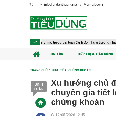
infodiendanthuongmail.vn@gmail.com
iều hành kinh tế vĩ mô trước bài toán đánh đổi: Tăng trưởng nhanh và ổn đị
TIN TỨC
TIẾP THỊ & TIÊU DÙNG
TRANG CHỦ
KINH TẾ
CHỨNG KHOÁN
Xu hướng chủ đạ
BÌNH
LUẬN
chuyên gia tiết 
chứng khoán
12/05/2026 12:45