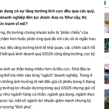
ẫn đang có sự tăng trưởng tích cực đều qua các quý,
 doanh nghiệp liên tục được đưa ra. Như vậy, thị
ức tranh vĩ mô?
g, thị trường chứng khoán luôn là “phản chiếu” của
 chậm hơn hoặc phản ứng quá đà với các rủi ro ngắn hạn.
 mục tiêu tăng trưởng kinh tế khả quan, các chính sách hỗ
tế kết quả kinh doanh quý I/2026 cũng tăng trưởng cực kỳ
ản ánh sự thận trọng nhiều hơn là tiêu cực. Nhà đầu tư
ổng thể mà nhìn vào từng “ngách” doanh nghiệp. Trong 4
ận không ảnh hưởng rõ nét đến giá cổ phiếu trong 4 tháng
g trưởng lợi nhuận dương trong quý I/2026 nhưng giá cổ
í dụ như ngành hàng cá nhân, ngành gia dụng, ngành thực
gược lại, một số ngành lợi nhuận giảm mạnh nhưng kỳ
ện tượng “lệch pha”.