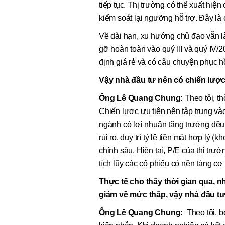
tiếp tục. Thị trường có thể xuất hiện
kiểm soát lại ngưỡng hỗ trợ. Đây là 
Về dài hạn, xu hướng chủ đạo vẫn là
gỡ hoàn toàn vào quý III và quý IV/
định giá rẻ và có câu chuyện phục hồ
Vậy nhà đầu tư nên có chiến lược
Ông Lê Quang Chung:
Theo tôi, t
Chiến lược ưu tiên nên tập trung và
ngành có lợi nhuận tăng trưởng đều 
rủi ro, duy trì tỷ lệ tiền mặt hợp lý
chỉnh sâu. Hiện tại, P/E của thị tr
tích lũy các cổ phiếu có nền tảng cơ 
Thực tế cho thấy thời gian qua, 
giảm về mức thấp, vậy nhà đầu t
Ông Lê Quang Chung:
Theo tôi, b