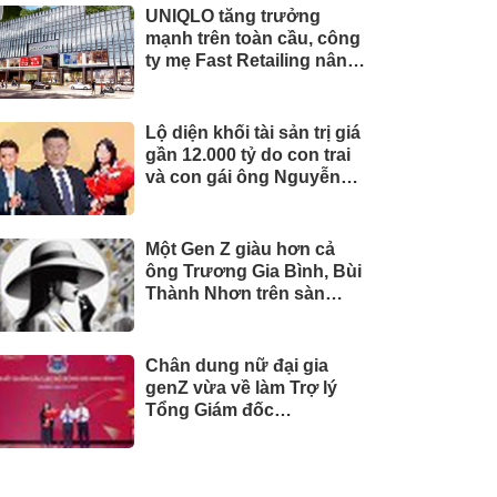
UNIQLO tăng trưởng
mạnh trên toàn cầu, công
ty mẹ Fast Retailing nâng
mục tiêu doanh thu và lợi
nhuận năm 2026
Lộ diện khối tài sản trị giá
gần 12.000 tỷ do con trai
và con gái ông Nguyễn
Đức Thụy nắm giữ tại một
công ty sắp lên sàn
Một Gen Z giàu hơn cả
ông Trương Gia Bình, Bùi
Thành Nhơn trên sàn
chứng khoán
Chân dung nữ đại gia
genZ vừa về làm Trợ lý
Tổng Giám đốc
Sacombank: 21 tuổi làm
Tổng Giám đốc doanh
nghiệp hàng không vũ