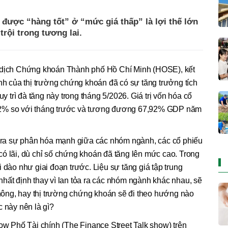
được “hàng tốt” ở “mức giá thấp” là lợi thế lớn
trội trong tương lai.
o dịch Chứng khoán Thành phố Hồ Chí Minh (HOSE), kết
ính của thị trường chứng khoán đã có sự tăng trưởng tích
trì đà tăng này trong tháng 5/2026. Giá trị vốn hóa cổ
82% so với tháng trước và tương đương 67,92% GDP năm
ễn ra sự phân hóa mạnh giữa các nhóm ngành, các cổ phiếu
ó lãi, dù chỉ số chứng khoán đã tăng lên mức cao. Trong
 dào như giai đoạn trước. Liệu sự tăng giá tập trung
hất định thay vì lan tỏa ra các nhóm ngành khác nhau, sẽ
 không, hay thị trường chứng khoán sẽ đi theo hướng nào
c này nên là gì?
how Phố Tài chính (The Finance Street Talk show) trên