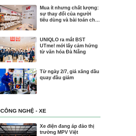
Mua ít nhưng chất lượng:
sự thay đổi của người
tiêu dùng và bài toán cho
thương hiệu quốc tế
UNIQLO ra mắt BST
UTme! mới lấy cảm hứng
từ văn hóa Đà Nẵng
Từ ngày 2/7, giá xăng dầu
quay đầu giảm
CÔNG NGHỆ - XE
Xe điện đang áp đảo thị
trường MPV Việt