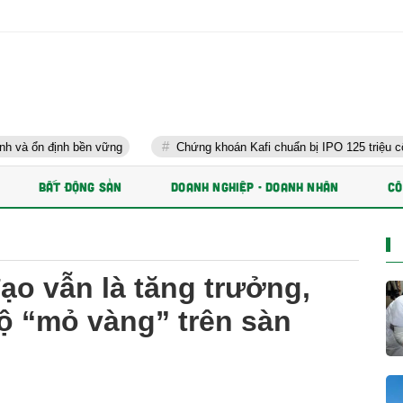
nh bền vững
Chứng khoán Kafi chuẩn bị IPO 125 triệu cổ phiếu và 
BẤT ĐỘNG SẢN
DOANH NGHIỆP - DOANH NHÂN
CÔ
o vẫn là tăng trưởng,
lộ “mỏ vàng” trên sàn