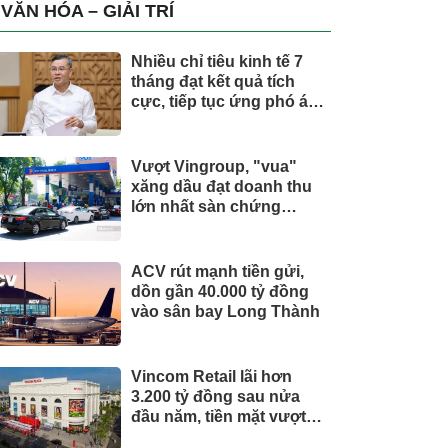
trụ, nắm giữ khối tài sản
VĂN HÓA – GIẢI TRÍ
hàng nghìn tỷ
Nhiều chỉ tiêu kinh tế 7
tháng đạt kết quả tích
cực, tiếp tục ứng phó áp
lực lạm phát
Vượt Vingroup, "vua"
xăng dầu đạt doanh thu
lớn nhất sàn chứng
khoán
ACV rút mạnh tiền gửi,
dồn gần 40.000 tỷ đồng
vào sân bay Long Thành
Vincom Retail lãi hơn
3.200 tỷ đồng sau nửa
đầu năm, tiền mặt vượt
5.700 tỷ đồng