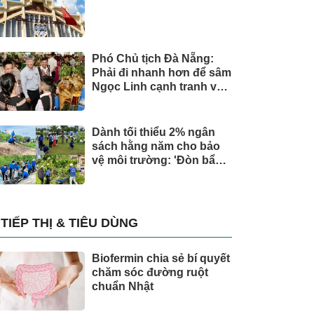
Phó Chủ tịch Đà Nẵng:
Phải đi nhanh hơn để sâm
Ngọc Linh cạnh tranh với
thế giới
Dành tối thiểu 2% ngân
sách hằng năm cho bảo
vệ môi trường: 'Đòn bẩy'
tài chính công và bước
ngoặt quản trị hiện đại
TIẾP THỊ & TIÊU DÙNG
Biofermin chia sẻ bí quyết
chăm sóc đường ruột
chuẩn Nhật