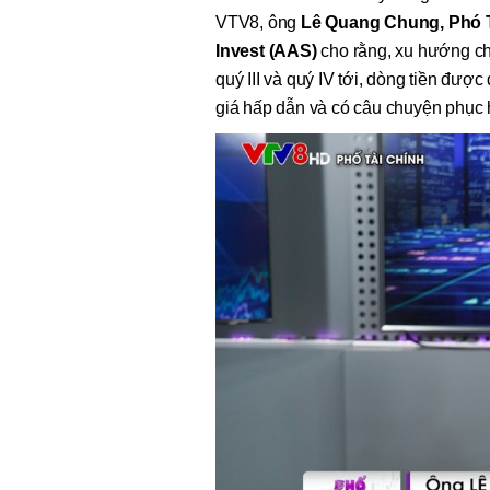
VTV8, ông
Lê Quang Chung, Phó 
Invest (AAS)
cho rằng, xu hướng ch
quý III và quý IV tới, dòng tiền đư
giá hấp dẫn và có câu chuyện phục h