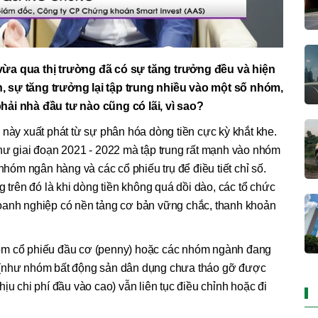
vừa qua thị trường đã có sự tăng trưởng đều và hiện
, sự tăng trưởng lại tập trung nhiều vào một số nhóm,
phải nhà đầu tư nào cũng
có
lãi, vì sao?
này xuất phát từ sự phân hóa dòng tiền cực kỳ khắt khe.
như giai đoạn 2021 - 2022 mà tập trung rất mạnh vào nhóm
 nhóm ngân hàng và các cổ phiếu trụ để điều tiết chỉ số.
g trên đó là khi dòng tiền không quá dồi dào, các tổ chức
oanh nghiệp có nền tảng cơ bản vững chắc, thanh khoản
óm cổ phiếu đầu cơ (penny) hoặc các nhóm ngành đang
 (như nhóm bất động sản dân dụng chưa tháo gỡ được
ịu chi phí đầu vào cao) vẫn liên tục điều chỉnh hoặc đi