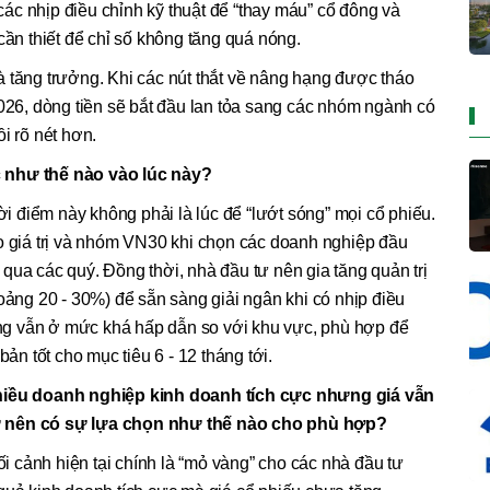
 các nhịp điều chỉnh kỹ thuật để “thay máu” cổ đông và
cần thiết để chỉ số không tăng quá nóng.
 tăng trưởng. Khi các nút thắt về nâng hạng được tháo
2026, dòng tiền sẽ bắt đầu lan tỏa sang các nhóm ngành có
i rõ nét hơn.
 như thế nào vào lúc này?
hời điểm này không phải là lúc để “lướt sóng” mọi cổ phiếu.
o giá trị và nhóm VN30 khi chọn các doanh nghiệp đầu
qua các quý. Đồng thời, nhà đầu tư nên gia tăng quản trị
 (khoảng 20 - 30%) để sẵn sàng giải ngân khi có nhịp điều
ường vẫn ở mức khá hấp dẫn so với khu vực, phù hợp để
bản tốt cho mục tiêu 6 - 12 tháng tới.
nhiều doanh nghiệp kinh doanh tích cực nhưng giá vẫn
ư nên có sự lựa chọn như thế nào cho phù hợp?
ối cảnh hiện tại chính là “mỏ vàng” cho các nhà đầu tư