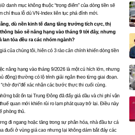
iữ danh mục không thuộc “trọng điểm” của dòng tiền sẽ
m chí thua lỗ dù VN-Index liên tục phá đỉnh mới.
ng, dù nền kinh tế đang tăng trưởng tích cực, thị
thông báo sẽ nâng hạng vào tháng 9 tới đây, nhưng
à lan tỏa đều ra các nhóm ngành?
iá của chúng tôi, hiên có 3 rào cản chính khiến dòng tiền
việc nâng hạng vào tháng 9/2026 là một cú hích lớn, nhưng
ủ động) thường có lộ trình giải ngân theo từng giai đoạn.
n “chờ đợi”để xác nhận các bước thực thi cuối cùng.
 những bất ổn tại Trung Đông đã đẩy giá dầu và chi phí vận
 thuế quan mới khiến rủi ro lạm phát quay trở lại. Điều này
hế phòng thủ.
rường đi ngang hoặc tăng trong sự phân hóa, nhà đầu tư cá
ua đuổi ở vùng giá cao nhưng lại không dám bắt đáy các