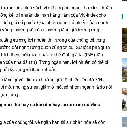
g tương lai, chính sách vĩ mô chi phối mạnh hơn lợi nhuận
 thống kê lợi nhuận dài hạn hàng năm của VN-Index cho
n đến giá cổ phiếu. Qua nhiều năm, cổ phiếu của doanh
n vững thường sẽ có xu hướng tăng giá tương ứng.
à tăng trưởng lợi nhuận thị trường của chúng tôi trong
hướng dài hạn tương quan cùng chiều. Sự lệch pha giữa
ỉnh theo thời gian qua cơ chế định giá lại (P/E giãn
an của nhà đầu tư). Trong ngắn hạn, lợi nhuận có thể bị
g bởi kỳ vọng và thanh khoản.
nền tảng quyết định xu hướng giá cổ phiếu. Do đó, VN-
g vĩ mô, nhưng sự sụt giảm ở một số nhóm ngành là do nội
hục chung.
g như thế này sẽ kéo dài hay sẽ sớm có sự điều
iá của chúng tôi, về ngắn hạn thì sự phân hóa sẽ còn