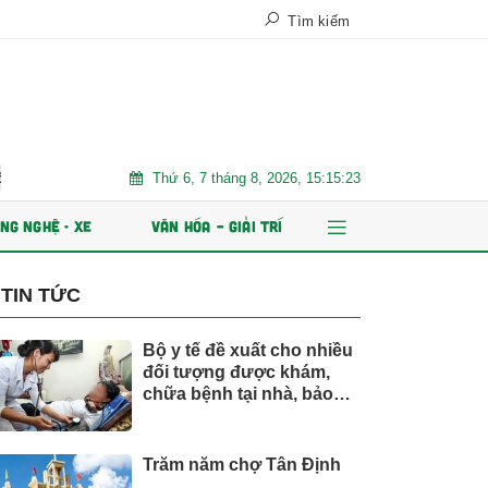
Tìm kiếm
Thứ 6, 7 tháng 8, 2026, 15:15:24
phát hành ESOP
Xe điện đang áp đảo thị trường MPV Việt
NG NGHỆ - XE
VĂN HÓA – GIẢI TRÍ
TIN TỨC
Bộ y tế đề xuất cho nhiều
đối tượng được khám,
chữa bệnh tại nhà, bảo
hiểm y tế chi trả
Trăm năm chợ Tân Định