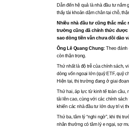
Dẫn đến hệ quả là nhà đầu tư nắm g
thấy tài khoản dậm chân tại chỗ, thậ
Nhiều nhà đầu tư cũng thắc mắc rằ
trường cũng đã chính thức được 
sao dòng tiền vẫn chưa dồi dào v
Ông Lê Quang Chung:
Theo đánh g
còn thận trọng.
Thứ nhất là độ trễ của chính sách, 
dòng vốn ngoại lớn (quỹ ETF, quỹ ch
Hiện tại, thị trường đang ở giai đoạ
Thứ hai, áp lực từ kinh tế toàn cầu,
tải lên cao, cùng với các chính sách
khiến các nhà đầu tư lớn duy trì vị t
Thứ ba, tâm lý “nghi ngờ”, khi thị t
nhân thường có tâm lý e ngại, sợ m