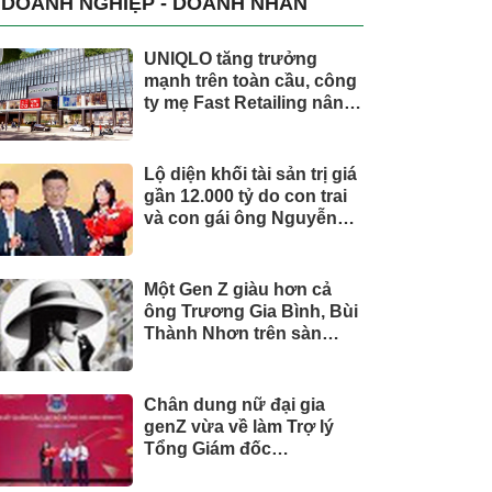
DOANH NGHIỆP - DOANH NHÂN
UNIQLO tăng trưởng
mạnh trên toàn cầu, công
ty mẹ Fast Retailing nâng
mục tiêu doanh thu và lợi
nhuận năm 2026
Lộ diện khối tài sản trị giá
gần 12.000 tỷ do con trai
và con gái ông Nguyễn
Đức Thụy nắm giữ tại một
công ty sắp lên sàn
Một Gen Z giàu hơn cả
ông Trương Gia Bình, Bùi
Thành Nhơn trên sàn
chứng khoán
Chân dung nữ đại gia
genZ vừa về làm Trợ lý
Tổng Giám đốc
Sacombank: 21 tuổi làm