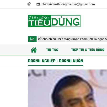
infodiendanthuongmail.vn@gmail.com
Bộ y tế đề xuất cho nhiều đối tượng được khám, chữa bệnh tại nhà, bảo hi
TIN TỨC
TIẾP THỊ & TIÊU DÙNG
DOANH NGHIỆP - DOANH NHÂN