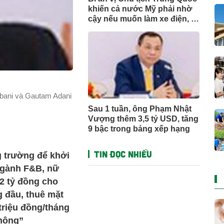
khiến cả nước Mỹ phải nhờ
cậy nếu muốn làm xe điện, từ
Ford đến Tesla đều nhún
nhường hợp tác
bani và Gautam Adani
Sau 1 tuần, ông Phạm Nhật
Vượng thêm 3,5 tỷ USD, tăng
9 bậc trong bảng xếp hạng
Tin đọc nhiều
 trường để khởi
ngành F&B, nữ
2 tỷ đồng cho
 đầu, thuê mặt
triệu đồng/tháng
mộng”