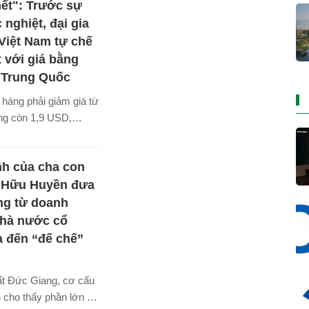
c tuyến.
hết": Trước sự
 nghiệt, đại gia
Việt Nam tự chế
t với giá bằng
 Trung Quốc
hàng phải giảm giá từ
g còn 1,9 USD,
ệp dệt may Việt Nam
cách nào khác ngoài
nh của cha con
uất để lấy số lượng
thành.
 Hữu Huyền đưa
ng từ doanh
nhà nước cổ
 đến “đế chế”
ất Đức Giang, cơ cấu
 cho thấy phần lớn cổ