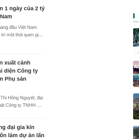
ời giàu thứ 2 Việt
n 1 ngày của 2 tỷ
u tỷ phú Phạm Nhật
hối tài sản 4,2 tỷ
t Nam
 hạng 1.013 trên thế
 hàng đầu Việt Nam
bà trở thành nữ giáo sư
trì một thói quen giản
iệt Nam.
n xuất cảnh
i diện Công ty
n Phụ sản
Thị Hồng Nguyệt, đại
luật Công ty TNHH Một
 Bệnh viện Phụ sản
tên trong danh sách
g đại gia kín
uất cảnh của Cục
ốn làm dự án lấn