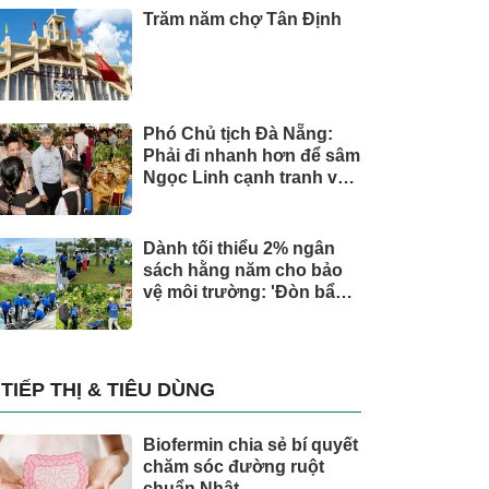
Trăm năm chợ Tân Định
Phó Chủ tịch Đà Nẵng:
Phải đi nhanh hơn để sâm
Ngọc Linh cạnh tranh với
thế giới
Dành tối thiểu 2% ngân
sách hằng năm cho bảo
vệ môi trường: 'Đòn bẩy'
tài chính công và bước
ngoặt quản trị hiện đại
TIẾP THỊ & TIÊU DÙNG
Biofermin chia sẻ bí quyết
chăm sóc đường ruột
chuẩn Nhật