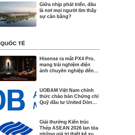
Giữa nhịp phát triển, đâu
là nơi mọi người tìm thấy
sự cân bằng?
QUỐC TẾ
Hisense ra mắt PX4 Pro,
mang trải nghiệm điện
ảnh chuyên nghiệp đến
không gian gia đình
UOBAM Việt Nam chính
thức chào bán Chứng chỉ
Quỹ đầu tư United Dòng
Tiền Linh Hoạt (UMMF)
Giải thưởng Kiến trúc
Thép ASEAN 2026 lan tỏa
những giá trị thiết kế xuất