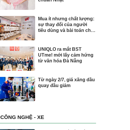
Mua ít nhưng chất lượng:
sự thay đổi của người
tiêu dùng và bài toán cho
thương hiệu quốc tế
UNIQLO ra mắt BST
UTme! mới lấy cảm hứng
từ văn hóa Đà Nẵng
Từ ngày 2/7, giá xăng dầu
quay đầu giảm
CÔNG NGHỆ - XE