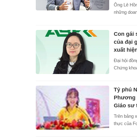
Ông Lê Hồn
những doan
lĩnh vực cô
Con gái 
của đại 
xuất hiện
Đại hội đồ
Chứng khoá
thông qua 
quản trị và
Tỷ phú 
đánh dấu s
gái Chủ tịc
Phương 
Giáo sư 
Trên bảng x
thực của Fo
25/4, bà N