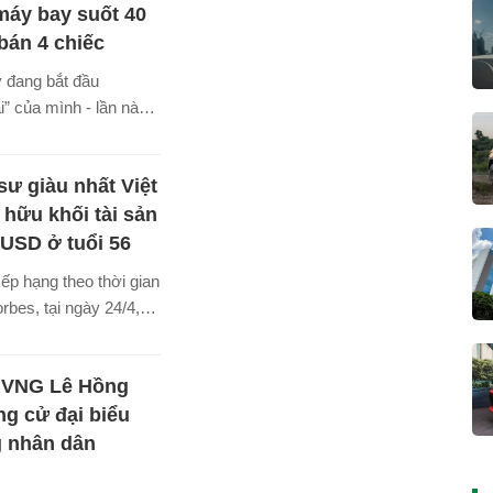
máy bay suốt 40
bán 4 chiếc
 đang bắt đầu
” của mình - lần này
ành hàng không.
sư giàu nhất Việt
hữu khối tài sản
 USD ở tuổi 56
ếp hạng theo thời gian
rbes, tại ngày 24/4,
Thị Phương Thảo là
thứ 2 Việt Nam chỉ
h VNG Lê Hồng
 Phạm Nhật Vượng với
n 4,2 tỷ USD và xếp
ng cử đại biểu
rên thế giới.
g nhân dân