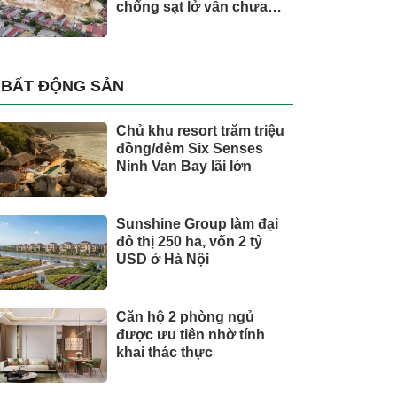
chống sạt lở vẫn chưa
hoàn thành
BẤT ĐỘNG SẢN
Chủ khu resort trăm triệu
đồng/đêm Six Senses
Ninh Van Bay lãi lớn
Sunshine Group làm đại
đô thị 250 ha, vốn 2 tỷ
USD ở Hà Nội
Căn hộ 2 phòng ngủ
được ưu tiên nhờ tính
khai thác thực