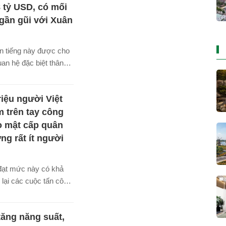
8 tỷ USD, có mối
gần gũi với Xuân
kín tiếng này được cho
uan hệ đặc biệt thân
ầu thủ Nguyễn Xuân
riệu người Việt
 trên tay công
o mật cấp quân
ng rất ít người
ạt mức này có khả
lại các cuộc tấn công
guồn lực lớn. Đặc biệt,
hệ xác thực phân tán,
ăng năng suất,
á chắn thép trước nạn