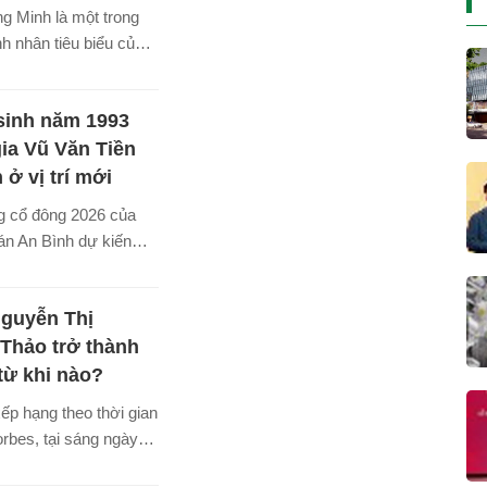
g Minh là một trong
h nhân tiêu biểu của
ng nghệ tại Việt Nam.
sinh năm 1993
gia Vũ Văn Tiền
 ở vị trí mới
ng cổ đông 2026 của
n An Bình dự kiến
kế hoạch thay mới ban
 tăng vốn gấp ba lần,
Nguyễn Thị
ự xuất hiện của con
h ABBank.
Thảo trở thành
từ khi nào?
ếp hạng theo thời gian
rbes, tại sáng ngày
guyễn Thị Phương