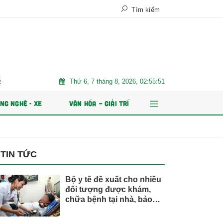
Tìm kiếm
Thứ 6, 7 tháng 8, 2026, 02:55:53
ất Việt Nam
Trăm năm chợ Tân Định
AI và dữ liệu định h
NG NGHỆ - XE
VĂN HÓA – GIẢI TRÍ
TIN TỨC
Bộ y tế đề xuất cho nhiều
đối tượng được khám,
chữa bệnh tại nhà, bảo
hiểm y tế chi trả