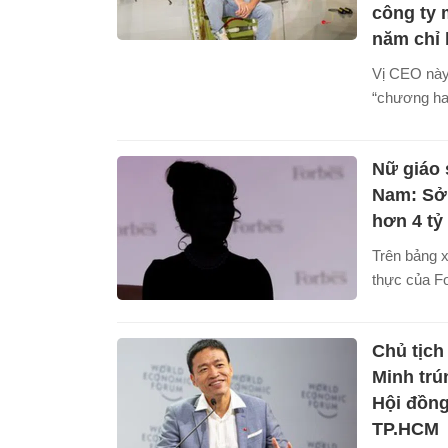
công ty 
năm chỉ 
Vị CEO này
“chương hai
là trong ng
Nữ giáo 
Nam: Sở 
hơn 4 tỷ
Trên bảng x
thực của Fo
bà Nguyễn 
người giàu 
Chủ tịc
sau tỷ phú
khối tài sả
Minh trú
hạng 1.018 t
Hội đồn
TP.HCM