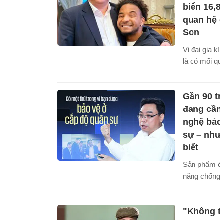
biển 16,
quan hệ 
Son
Vị đại gia 
là có mối q
thiết với c
Son.
Gần 90 t
đang cầm
nghệ bả
sự – như
biết
Sản phẩm đ
năng chống 
tinh vi có n
với công ng
"Không t
nó là một l