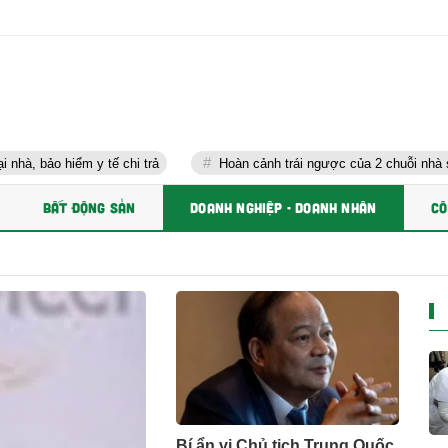
ểm y tế chi trả
Hoàn cảnh trái ngược của 2 chuỗi nhà sách lớn nh
BẤT ĐỘNG SẢN
DOANH NGHIỆP - DOANH NHÂN
CÔ
Bí ẩn vị Chủ tịch Trung Quốc