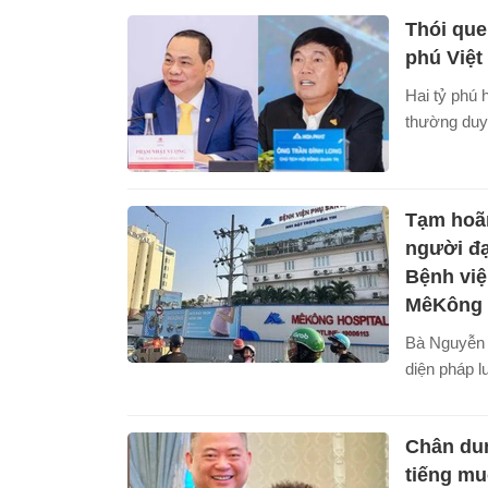
Thảo là ngư
Thói que
Nam chỉ sa
Vượng với k
phú Việ
USD và xếp
Hai tỷ phú
giới, giúp 
thường duy 
giàu nhất V
dị.
Tạm hoã
người đạ
Bệnh việ
MêKông
Bà Nguyễn 
diện pháp 
Thành viên
MêKông có 
Chân dun
tạm hoãn x
Thuế.
tiếng mu