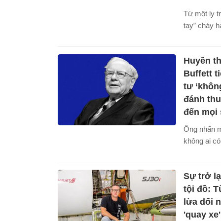
Từ một ly 
tay” cháy h
Yi He Tang
bước mở rộ
Huyền th
60 cửa hàn
Đứng sau hà
Buffett t
Nguyễn Viê
tư ‘khôn
con đường 
đánh thu
bản, đi ch
đến mọi 
tham vọng 
Ông nhấn m
sữa này c
không ai có
hàng vào n
không bị đá
bởi lạm phá
Sự trở l
tội đồ: 
lừa dối 
'quay xe