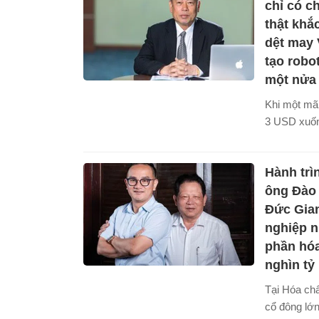
lừa đảo trự
chỉ có c
thật khắc
dệt may 
tạo robo
một nửa
Khi một mã 
3 USD xuốn
doanh nghi
không còn 
Hành trì
tăng năng s
bù đắp giá 
ông Đào
Đức Gia
nghiệp 
phần hóa
nghìn tỷ
Tại Hóa ch
cổ đông lớn