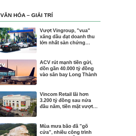
Tổng Giám đốc doanh
nghiệp hàng không vũ
trụ, nắm giữ khối tài sản
VĂN HÓA – GIẢI TRÍ
hàng nghìn tỷ
Vượt Vingroup, "vua"
xăng dầu đạt doanh thu
lớn nhất sàn chứng
khoán
ACV rút mạnh tiền gửi,
dồn gần 40.000 tỷ đồng
vào sân bay Long Thành
Vincom Retail lãi hơn
3.200 tỷ đồng sau nửa
đầu năm, tiền mặt vượt
5.700 tỷ đồng
Mùa mưa bão đã "gõ
cửa", nhiều công trình