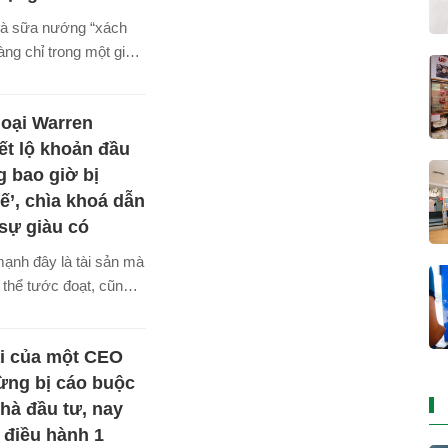
trà sữa nướng “xách
àng chỉ trong một giờ,
 Việt Nam đã từng
ng thành chuỗi gần
oại Warren
g trên khắp cả nước.
nh trình ấy là
iết lộ khoản đầu
n An - nữ CEO chọn
g bao giờ bị
nhượng quyền bài
ế’, chìa khoá dẫn
ậm nhưng chắc, với
sự giàu có
đưa thương hiệu trà
ạnh đây là tài sản mà
hạm mốc 500 cửa
 thể tước đoạt, cũng
ăm 2028.
nh thuế hay bị mất giá
t.
ại của một CEO
Từng bị cáo buộc
nhà đầu tư, nay
' điều hành 1