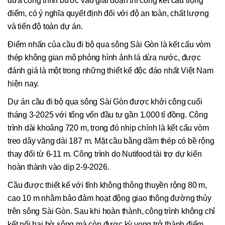
đưa công trình bước vào giai đoạn thi công kết cấu trọng
điểm, có ý nghĩa quyết định đối với độ an toàn, chất lượng
và tiến độ toàn dự án.
Điểm nhấn của cầu đi bộ qua sông Sài Gòn là kết cấu vòm
thép không gian mô phỏng hình ảnh lá dừa nước, được
đánh giá là một trong những thiết kế độc đáo nhất Việt Nam
hiện nay.
Dự án cầu đi bộ qua sông Sài Gòn được khởi công cuối
tháng 3-2025 với tổng vốn đầu tư gần 1.000 tỉ đồng. Công
trình dài khoảng 720 m, trong đó nhịp chính là kết cấu vòm
treo dây văng dài 187 m. Mặt cầu bằng dầm thép có bề rộng
thay đổi từ 6-11 m. Công trình do Nutifood tài trợ dự kiến
hoàn thành vào dịp 2-9-2026.
Cầu được thiết kế với tĩnh không thông thuyền rộng 80 m,
cao 10 m nhằm bảo đảm hoạt động giao thông đường thủy
trên sông Sài Gòn. Sau khi hoàn thành, công trình không chỉ
kết nối hai bờ sông mà còn được kỳ vọng trở thành điểm