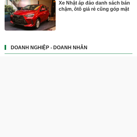
Xe Nhật áp đảo danh sách bán
chậm, ôtô giá rẻ cũng góp mặt
DOANH NGHIỆP - DOANH NHÂN
UNIQLO tăng trưởng mạnh trên
toàn cầu, công ty mẹ Fast
Retailing nâng mục tiêu doanh
thu và lợi nhuận năm 2026
Lộ diện khối tài sản trị giá gần
12.000 tỷ do con trai và con gái
ông Nguyễn Đức Thụy nắm
giữ tại một công ty sắp lên sàn