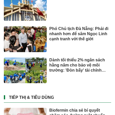
Phó Chủ tịch Đà Nẵng: Phải đi
nhanh hơn để sâm Ngọc Linh
cạnh tranh với thế giới
Dành tối thiểu 2% ngân sách
hằng năm cho bảo vệ môi
trường: 'Đòn bẩy' tài chính
công và bước ngoặt quản trị
hiện đại
TIẾP THỊ & TIÊU DÙNG
Biofermin chia sẻ bí quyết