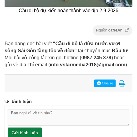
Cầu đi bộ dự kiến hoàn thành vào dịp 2-9-2026
Nguồn
cafef.vn
Bạn đang đọc bài viết
"Cầu đi bộ lá dừa nước vượt
sông Sài Gòn tăng tốc về đích"
tại chuyên mục
Đầu tư
.
Mọi bài vở cộng tác xin gọi hotline (
0987.245.378
)
hoặc
gửi về địa chỉ email
(
info.vstarmedia2018@gmail.com
).
Chia sẻ
Bình luận
Gửi bình luận