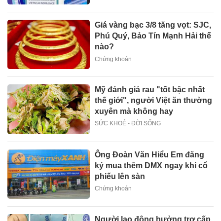
Giá vàng bạc 3/8 tăng vọt: SJC,
Phú Quý, Bảo Tín Mạnh Hải thế
nào?
Chứng khoán
Mỹ đánh giá rau "tốt bậc nhất
thế giới", người Việt ăn thường
xuyên mà không hay
SỨC KHOẺ - ĐỜI SỐNG
Ông Đoàn Văn Hiểu Em đăng
ký mua thêm DMX ngay khi cổ
phiếu lên sàn
Chứng khoán
Người lao động hưởng trợ cấp