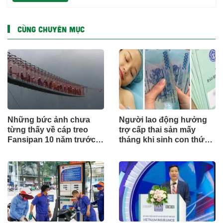
CÙNG CHUYÊN MỤC
Những bức ảnh chưa
Người lao động hưởng
từng thấy về cáp treo
trợ cấp thai sản mấy
Fansipan 10 năm trước:
tháng khi sinh con thứ
Đằng sau 15 phút lên nóc
2?
nhà Đông Dương