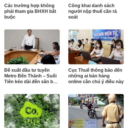
Các trường hợp không
Công khai danh sách
phải tham gia BHXH bắt
người nộp thuế cần rà
buộc
soát
Đề xuất đầu tư tuyến
Cục Thuế thông báo đến
Metro Bến Thành – Suối
những ai bán hàng
Tiên kéo dài đến sân bay
online cần chú ý điều này
Long Thành theo hình
thức công trình cấp bách