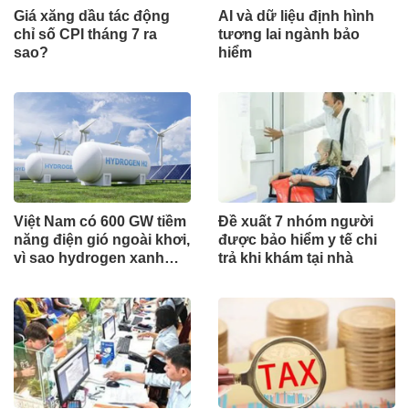
Giá xăng dầu tác động
AI và dữ liệu định hình
chỉ số CPI tháng 7 ra
tương lai ngành bảo
sao?
hiểm
Việt Nam có 600 GW tiềm
Đề xuất 7 nhóm người
năng điện gió ngoài khơi,
được bảo hiểm y tế chi
vì sao hydrogen xanh
trả khi khám tại nhà
vẫn chưa cất cánh?