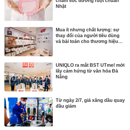
chăm sóc đường ruột chuẩn
Nhật
Mua ít nhưng chất lượng: sự
thay đổi của người tiêu dùng
và bài toán cho thương hiệu
quốc tế
UNIQLO ra mắt BST UTme! mới
lấy cảm hứng từ văn hóa Đà
Nẵng
Từ ngày 2/7, giá xăng dầu quay
đầu giảm