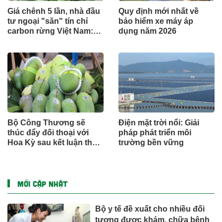
Giá chênh 5 lần, nhà đầu
Quy định mới nhất về
tư ngoại "săn" tín chỉ
bảo hiểm xe máy áp
carbon rừng Việt Nam:
dụng năm 2026
Đâu là điểm nghẽn?
Bộ Công Thương sẽ
Điện mặt trời nổi: Giải
thúc đẩy đối thoại với
pháp phát triển môi
Hoa Kỳ sau kết luận thuế
trường bền vững
Mục 301
MỚI CẬP NHẬT
Bộ y tế đề xuất cho nhiều đối
tượng được khám, chữa bệnh