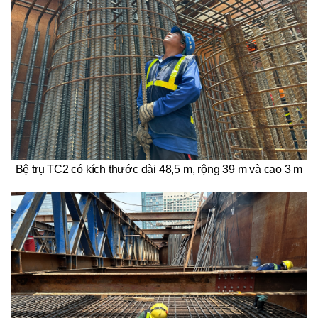
Bệ trụ TC2 có kích thước dài 48,5 m, rộng 39 m và cao 3 m