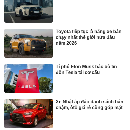
lãi lớn
BẤT ĐỘNG SẢN
Xem thêm
TIN TỨC
Bộ y tế đề xuất cho nhiều đối
tượng được khám, chữa bệnh
tại nhà, bảo hiểm y tế chi trả
Trăm năm chợ Tân Định