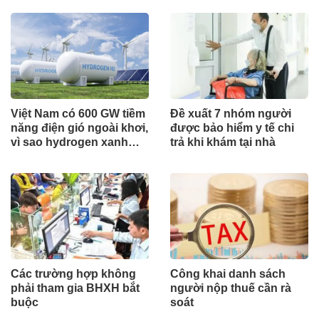
Việt Nam có 600 GW tiềm
Đề xuất 7 nhóm người
năng điện gió ngoài khơi,
được bảo hiểm y tế chi
vì sao hydrogen xanh
trả khi khám tại nhà
vẫn chưa cất cánh?
Các trường hợp không
Công khai danh sách
phải tham gia BHXH bắt
người nộp thuế cần rà
buộc
soát