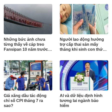
Những bức ảnh chưa
Người lao động hưởng
từng thấy về cáp treo
trợ cấp thai sản mấy
Fansipan 10 năm trước:
tháng khi sinh con thứ
Đằng sau 15 phút lên nóc
2?
nhà Đông Dương
Giá xăng dầu tác động
AI và dữ liệu định hình
chỉ số CPI tháng 7 ra
tương lai ngành bảo
sao?
hiểm