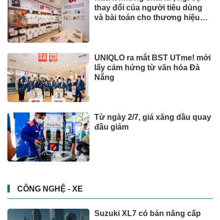
chạy nhất thế giới nửa đầu
năm 2026
CÔNG NGHỆ - XE
Những bức ảnh chưa từng
thấy về cáp treo Fansipan 10
năm trước: Đằng sau 15 phút
lên nóc nhà Đông Dương
Đầu tư
Việt Nam có 600 GW tiềm năng
điện gió ngoài khơi, vì sao
hydrogen xanh vẫn chưa cất
cánh?
Đầu tư
Chủ khu resort trăm triệu đồng/
đêm Six Senses Ninh Van Bay