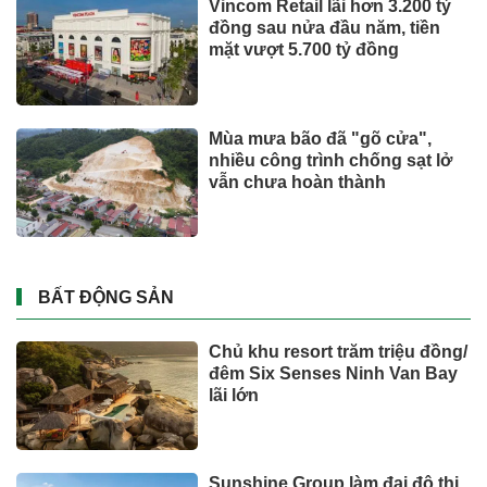
Toyota tiếp tục là hãng xe bán
chạy nhất thế giới nửa đầu
năm 2026
Tỉ phú Elon Musk bác bỏ tin
đồn Tesla tái cơ cấu
Xe Nhật áp đảo danh sách bán
chậm, ôtô giá rẻ cũng góp mặt