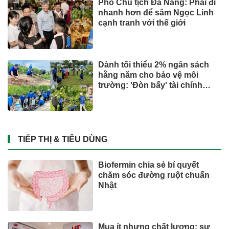
Suzuki XL7 có bản nâng cấp
CÔNG NGHỆ - XE
Giá xăng dầu tác động chỉ số
CPI tháng 7 ra sao?
Đầu tư
Miền Bắc có nơi mưa to đến rất
to, đề phòng dông lốc
SỨC KHOẺ - ĐỜI SỐNG
Toyota tiếp tục là hãng xe bán