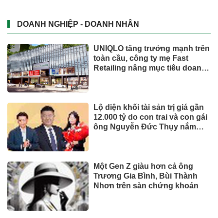
Phó Chủ tịch Đà Nẵng: Phải đi
nhanh hơn để sâm Ngọc Linh
cạnh tranh với thế giới
Dành tối thiểu 2% ngân sách
hằng năm cho bảo vệ môi
trường: 'Đòn bẩy' tài chính
công và bước ngoặt quản trị
hiện đại
TIẾP THỊ & TIÊU DÙNG
Biofermin chia sẻ bí quyết
chăm sóc đường ruột chuẩn
Nhật
Mua ít nhưng chất lượng: sự