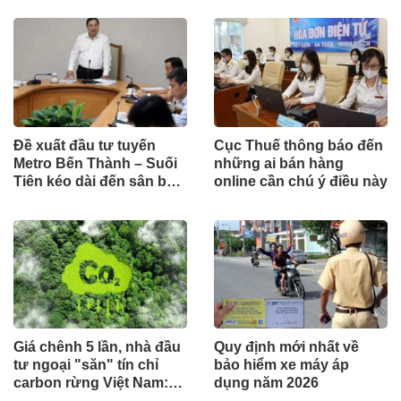
Đề xuất đầu tư tuyến
Cục Thuế thông báo đến
Metro Bến Thành – Suối
những ai bán hàng
Tiên kéo dài đến sân bay
online cần chú ý điều này
Long Thành theo hình
thức công trình cấp bách
Giá chênh 5 lần, nhà đầu
Quy định mới nhất về
tư ngoại "săn" tín chỉ
bảo hiểm xe máy áp
carbon rừng Việt Nam:
dụng năm 2026
Đâu là điểm nghẽn?