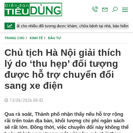
ho nhiều đối tượng được khám, chữa bệnh tại nhà, bảo hiểm y tế chi trả
TRANG CHỦ
KINH TẾ
ĐẦU TƯ
Chủ tịch Hà Nội giải thích
lý do ‘thu hẹp’ đối tượng
được hỗ trợ chuyển đổi
sang xe điện
13/06/2026 08:42
Qua rà soát, Thành phố nhận thấy nếu hỗ trợ rộng
rãi trên toàn địa bàn, khối lượng chi phí ngân sách
sẽ rất lớn. Đồng thời, việc chuyển đổi này không thể