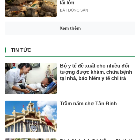
lãi lớn
BẤT ĐỘNG SẢN
Mỹ đánh giá rau "tốt bậc nhất
thế giới", người Việt ăn thường
xuyên mà không hay
SỨC KHOẺ - ĐỜI SỐNG
Ông Đoàn Văn Hiểu Em đăng
ký mua thêm DMX ngay khi cổ
phiếu lên sàn
Chứng khoán
Người lao động hưởng trợ cấp
thai sản mấy tháng khi sinh
con thứ 2?
Đầu tư