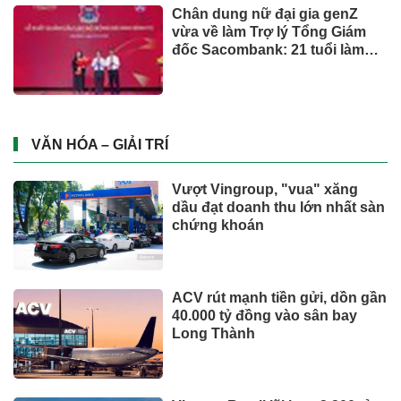
thay đổi của người tiêu dùng
và bài toán cho thương hiệu
quốc tế
UNIQLO ra mắt BST UTme! mới
lấy cảm hứng từ văn hóa Đà
Nẵng
Từ ngày 2/7, giá xăng dầu quay
đầu giảm
CÔNG NGHỆ - XE
Suzuki XL7 có bản nâng cấp