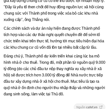
gia xây dựng chung cư cũ có thể thu được lợi nhuận hợp lý.
"Đây là yếu tố then chốt để huy động nguồn lực xã hội cùng
chung sức với Thành phố trong việc xóa bỏ các khu nhà
xuống cấp", ông Thắng nói.
Các chính sách và dự án này hiện đang được Thành phố
tích hợp vào các dự thảo nghị quyết chuyên đề để sớm tổ
chức triển khai trên thực tế, hướng tới mục tiêu hiện đại hóa
các khu chung cư cũ vốn đã tồn tại nhiều bất cập từ lâu.
Đáng chú ý, Thành phố dự kiến triển khai cùng lúc ba mô
hình nhà ở cho thuê. Trong đó, một phần từ nguồn quỹ 9.000
tỷ đồng (do các chủ đầu tư nộp thay nghĩa vụ xây nhà ở xã
hội) sẽ được trích hơn 3.000 tỷ đồng để Nhà nước trực tiếp
đầu tư xây dựng nhà ở xã hội cho thuê. Mục tiêu là tạo ra
quỹ nhà ở ổn định cho người thu nhập thấp và những người
đang sinh sống, làm việc tại Thủ đô.
Nguồn
cafef.vn