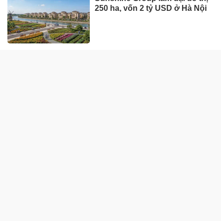
DOANH NGHIỆP - DOANH NHÂN
UNIQLO tăng trưởng mạnh trên
toàn cầu, công ty mẹ Fast
Retailing nâng mục tiêu doanh
thu và lợi nhuận năm 2026
Lộ diện khối tài sản trị giá gần
12.000 tỷ do con trai và con gái
ông Nguyễn Đức Thụy nắm
giữ tại một công ty sắp lên sàn
Một Gen Z giàu hơn cả ông
Trương Gia Bình, Bùi Thành
Nhơn trên sàn chứng khoán