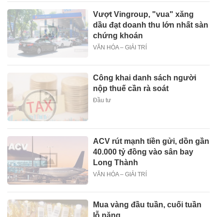
Vượt Vingroup, "vua" xăng
dầu đạt doanh thu lớn nhất sàn
chứng khoán
VĂN HÓA – GIẢI TRÍ
Công khai danh sách người
nộp thuế cần rà soát
Đầu tư
ACV rút mạnh tiền gửi, dồn gần
40.000 tỷ đồng vào sân bay
Long Thành
VĂN HÓA – GIẢI TRÍ
Mua vàng đầu tuần, cuối tuần
lỗ nặng