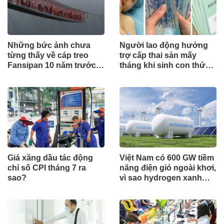
Những bức ảnh chưa
Người lao động hưởng
từng thấy về cáp treo
trợ cấp thai sản mấy
Fansipan 10 năm trước:
tháng khi sinh con thứ
Đằng sau 15 phút lên nóc
2?
nhà Đông Dương
Giá xăng dầu tác động
Việt Nam có 600 GW tiềm
chỉ số CPI tháng 7 ra
năng điện gió ngoài khơi,
sao?
vì sao hydrogen xanh
vẫn chưa cất cánh?