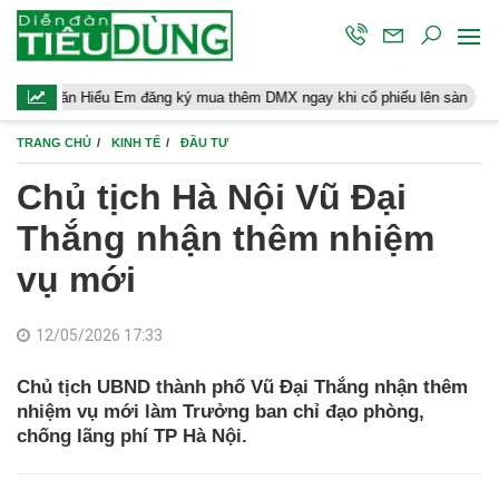
Hiểu Em đăng ký mua thêm DMX ngay khi cổ phiếu lên sàn
Người 
TRANG CHỦ
KINH TẾ
ĐẦU TƯ
Chủ tịch Hà Nội Vũ Đại
Thắng nhận thêm nhiệm
vụ mới
12/05/2026 17:33
Chủ tịch UBND thành phố Vũ Đại Thắng nhận thêm
nhiệm vụ mới làm Trưởng ban chỉ đạo phòng,
chống lãng phí TP Hà Nội.