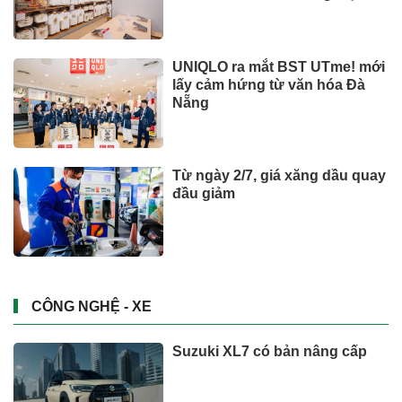
quốc tế
UNIQLO ra mắt BST UTme! mới
lấy cảm hứng từ văn hóa Đà
Nẵng
Từ ngày 2/7, giá xăng dầu quay
đầu giảm
CÔNG NGHỆ - XE
Suzuki XL7 có bản nâng cấp