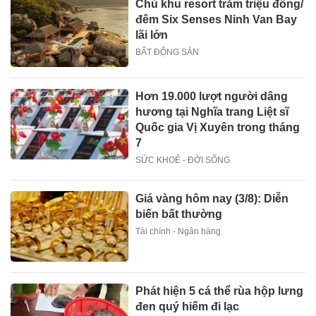
Chủ khu resort trăm triệu đồng/
đêm Six Senses Ninh Van Bay
lãi lớn
BẤT ĐỘNG SẢN
Hơn 19.000 lượt người dâng
hương tại Nghĩa trang Liệt sĩ
Quốc gia Vị Xuyên trong tháng
7
SỨC KHOẺ - ĐỜI SỐNG
Giá vàng hôm nay (3/8): Diễn
biến bất thường
Tài chính - Ngân hàng
Phát hiện 5 cá thể rùa hộp lưng
đen quý hiếm đi lạc