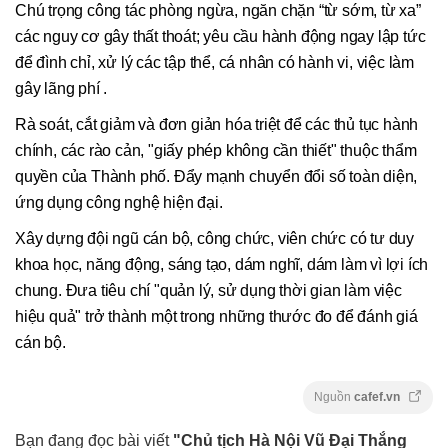
Chú trọng công tác phòng ngừa, ngăn chặn “từ sớm, từ xa”
các nguy cơ gây thất thoát; yêu cầu hành động ngay lập tức
để đình chỉ, xử lý các tập thể, cá nhân có hành vi, việc làm
gây lãng phí .
Rà soát, cắt giảm và đơn giản hóa triệt để các thủ tục hành
chính, các rào cản, "giấy phép không cần thiết" thuộc thẩm
quyền của Thành phố. Đẩy mạnh chuyển đổi số toàn diện,
ứng dụng công nghệ hiện đại.
Xây dựng đội ngũ cán bộ, công chức, viên chức có tư duy
khoa học, năng động, sáng tạo, dám nghĩ, dám làm vì lợi ích
chung. Đưa tiêu chí "quản lý, sử dụng thời gian làm việc
hiệu quả" trở thành một trong những thước đo để đánh giá
cán bộ.
Nguồn
cafef.vn
Bạn đang đọc bài viết
"Chủ tịch Hà Nội Vũ Đại Thắng