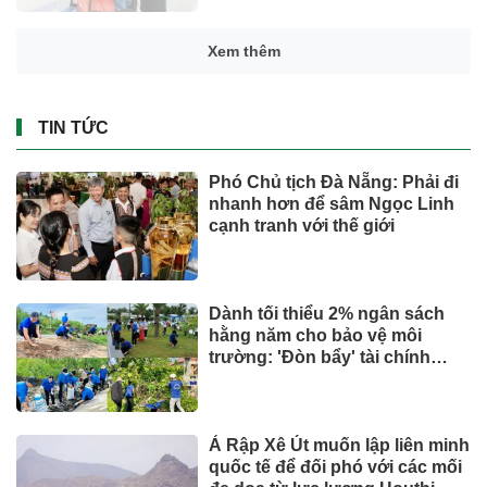
Xem thêm
TIN TỨC
Phó Chủ tịch Đà Nẵng: Phải đi
nhanh hơn để sâm Ngọc Linh
cạnh tranh với thế giới
Dành tối thiểu 2% ngân sách
hằng năm cho bảo vệ môi
trường: 'Đòn bẩy' tài chính
công và bước ngoặt quản trị
hiện đại
Ả Rập Xê Út muốn lập liên minh
quốc tế để đối phó với các mối