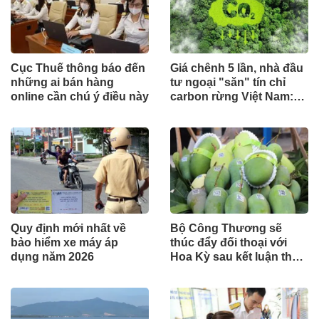
Cục Thuế thông báo đến
Giá chênh 5 lần, nhà đầu
những ai bán hàng
tư ngoại "săn" tín chỉ
online cần chú ý điều này
carbon rừng Việt Nam:
Đâu là điểm nghẽn?
Quy định mới nhất về
Bộ Công Thương sẽ
bảo hiểm xe máy áp
thúc đẩy đối thoại với
dụng năm 2026
Hoa Kỳ sau kết luận thuế
Mục 301