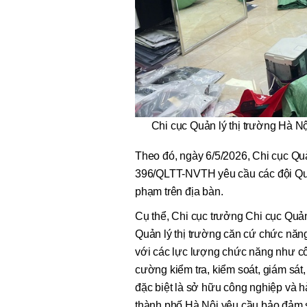
Chi cục Quản lý thị trường Hà Nộ
Theo đó, ngày 6/5/2026, Chi cục Quả
396/QLTT-NVTH yêu cầu các đội Quản 
phạm trên địa bàn.
Cụ thể, Chi cục trưởng Chi cục Quả
Quản lý thị trường căn cứ chức năn
với các lực lượng chức năng như cô
cường kiểm tra, kiểm soát, giám sát
đặc biệt là sở hữu công nghiệp và h
thành phố Hà Nội yêu cầu bảo đảm số