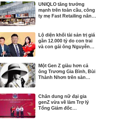
UNIQLO tăng trưởng
mạnh trên toàn cầu, công
ty mẹ Fast Retailing nâng
mục tiêu doanh thu và lợi
nhuận năm 2026
Lộ diện khối tài sản trị giá
gần 12.000 tỷ do con trai
và con gái ông Nguyễn
Đức Thụy nắm giữ tại một
công ty sắp lên sàn
Một Gen Z giàu hơn cả
ông Trương Gia Bình, Bùi
Thành Nhơn trên sàn
chứng khoán
Chân dung nữ đại gia
genZ vừa về làm Trợ lý
Tổng Giám đốc
Sacombank: 21 tuổi làm
Tổng Giám đốc doanh
nghiệp hàng không vũ