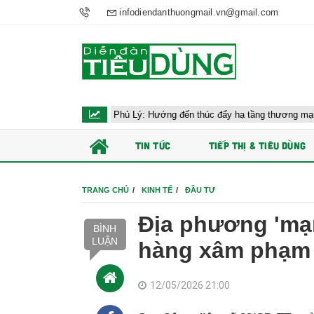
infodiendanthuongmail.vn@gmail.com
ông AEON Phủ Lý: Hướng đến thúc đẩy hạ tầng thương mại Ninh Bình
TIN TỨC
TIẾP THỊ & TIÊU DÙNG
TRANG CHỦ
KINH TẾ
ĐẦU TƯ
Địa phương 'mạn
BÌNH
LUẬN
hàng xâm phạm 
12/05/2026 21:00