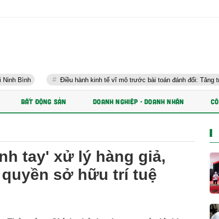
Điều hành kinh tế vĩ mô trước bài toán đánh đổi: Tăng trưởng nhanh và
BẤT ĐỘNG SẢN
DOANH NGHIỆP - DOANH NHÂN
CÔ
h tay' xử lý hàng giả,
quyền sở hữu trí tuệ