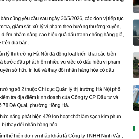
bản cũng yêu cầu sau ngày 30/5/2026, các đơn vị tiếp tục
ểm tra, giám sát, xử lý vi phạm theo hướng thường xuyên,
rọng điểm nhằm nâng cao hiệu quả đấu tranh chống hàng giả,
trên địa bàn.
n lý thị trường Hà Nội đã đồng loạt triển khai các biện
 và bước đầu phát hiện nhiều vụ việc có dấu hiệu vi phạm
uyền sở hữu trí tuệ và thay đổi nhãn hàng hóa có dấu
 trường số 2 thuộc Chi cục Quản lý thị trường Hà Nội phối
ểm tra địa điểm kinh doanh của Công ty CP Đầu tư và
số 78 Đê Quai, phường Hồng Hà.
 chức năng phát hiện 479 lon hoạt chất làm sạch kim phun
 bị thay đổi nhãn hàng hóa.
ẩm thể hiện đơn vị nhập khẩu là Công ty TNHH Ninh Vân,