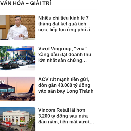
trụ, nắm giữ khối tài sản
VĂN HÓA – GIẢI TRÍ
hàng nghìn tỷ
Nhiều chỉ tiêu kinh tế 7
tháng đạt kết quả tích
cực, tiếp tục ứng phó áp
lực lạm phát
Vượt Vingroup, "vua"
xăng dầu đạt doanh thu
lớn nhất sàn chứng
khoán
ACV rút mạnh tiền gửi,
dồn gần 40.000 tỷ đồng
vào sân bay Long Thành
Vincom Retail lãi hơn
3.200 tỷ đồng sau nửa
đầu năm, tiền mặt vượt
5.700 tỷ đồng