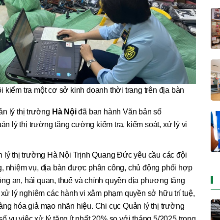
i kiểm tra một cơ sở kinh doanh thời trang trên địa bàn
n lý thị trường
Hà Nội
đã ban hành Văn bản số
lý thị trường tăng cường kiểm tra, kiểm soát, xử lý vi
n lý thị trường Hà Nội Trịnh Quang Đức yêu cầu các đội
g, nhiệm vụ, địa bàn được phân công, chủ động phối hợp
ng an, hải quan, thuế và chính quyền địa phương tăng
, xử lý nghiêm các hành vi xâm phạm quyền sở hữu trí tuệ,
àng hóa giả mạo nhãn hiệu. Chi cục Quản lý thị trường
 vụ việc xử lý tăng ít nhất 20% so với tháng 5/2025 trong