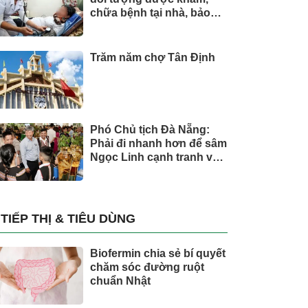
chữa bệnh tại nhà, bảo
hiểm y tế chi trả
Trăm năm chợ Tân Định
Phó Chủ tịch Đà Nẵng:
Phải đi nhanh hơn để sâm
Ngọc Linh cạnh tranh với
thế giới
TIẾP THỊ & TIÊU DÙNG
Biofermin chia sẻ bí quyết
chăm sóc đường ruột
chuẩn Nhật