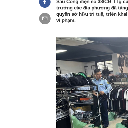
Sau Công điện số 38/CĐ-TTg củ
trường các địa phương đã tăng
quyền sở hữu trí tuệ, triển kha
vi phạm.