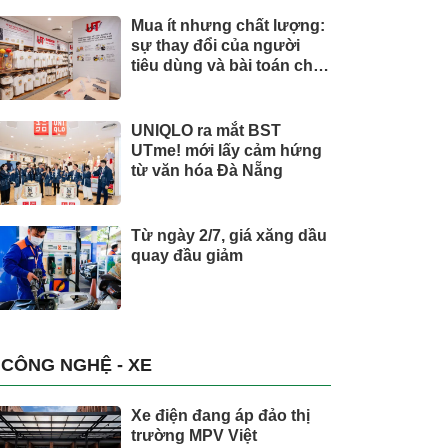
Mua ít nhưng chất lượng:
sự thay đổi của người
tiêu dùng và bài toán cho
thương hiệu quốc tế
UNIQLO ra mắt BST
UTme! mới lấy cảm hứng
từ văn hóa Đà Nẵng
Từ ngày 2/7, giá xăng dầu
quay đầu giảm
CÔNG NGHỆ - XE
Xe điện đang áp đảo thị
trường MPV Việt