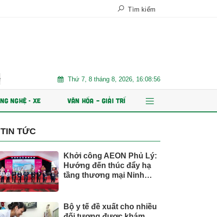
Tìm kiếm
Thứ 7, 8 tháng 8, 2026, 16:08:58
 ổn định bền vững
Chứng khoán Kafi chuẩn bị IPO 125 triệu cổ phi
NG NGHỆ - XE
VĂN HÓA – GIẢI TRÍ
TIN TỨC
Khởi công AEON Phủ Lý:
Hướng đến thúc đẩy hạ
tầng thương mại Ninh
Bình
Bộ y tế đề xuất cho nhiều
đối tượng được khám,