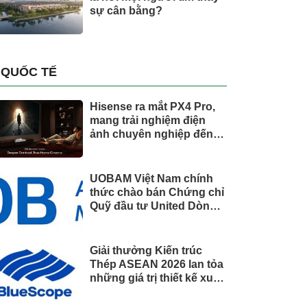
sự cân bằng?
QUỐC TẾ
Hisense ra mắt PX4 Pro,
mang trải nghiệm điện
ảnh chuyên nghiệp đến
không gian gia đình
UOBAM Việt Nam chính
thức chào bán Chứng chỉ
Quỹ đầu tư United Dòng
Tiền Linh Hoạt (UMMF)
Giải thưởng Kiến trúc
Thép ASEAN 2026 lan tỏa
những giá trị thiết kế xuất
sắc qua hợp tác khu vực