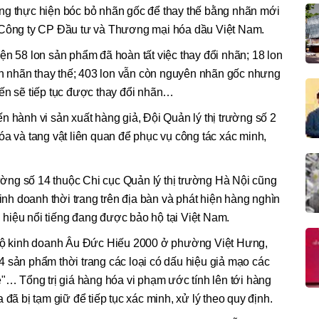
ng thực hiện bóc bỏ nhãn gốc để thay thế bằng nhãn mới
à Công ty CP Đầu tư và Thương mại hóa dầu Việt Nam.
ện 58 lon sản phẩm đã hoàn tất việc thay đổi nhãn; 18 lon
 nhãn thay thế; 403 lon vẫn còn nguyên nhãn gốc nhưng
iến sẽ tiếp tục được thay đổi nhãn…
n hành vi sản xuất hàng giả, Đội Quản lý thị trường số 2
óa và tang vật liên quan để phục vụ công tác xác minh,
rường số 14 thuộc Chi cục Quản lý thị trường Hà Nội cũng
kinh doanh thời trang trên địa bàn và phát hiện hàng nghìn
hiệu nổi tiếng đang được bảo hộ tại Việt Nam.
 hộ kinh doanh Âu Đức Hiếu 2000 ở phường Việt Hưng,
 sản phẩm thời trang các loại có dấu hiệu giả mạo các
e"… Tổng trị giá hàng hóa vi phạm ước tính lên tới hàng
 đã bị tạm giữ để tiếp tục xác minh, xử lý theo quy định.