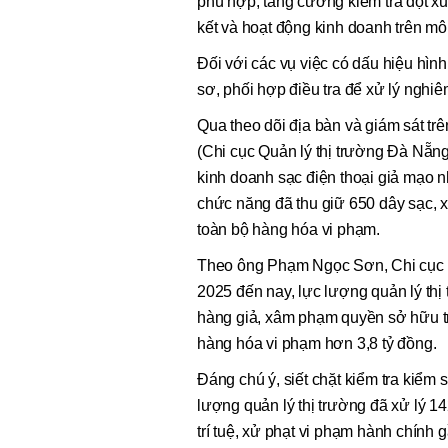
phù hợp; tăng cường kiểm tra đột xu
kết và hoạt động kinh doanh trên mô
Đối với các vụ việc có dấu hiệu hình
sơ, phối hợp điều tra để xử lý nghiê
Qua theo dõi địa bàn và giám sát tr
(Chi cục Quản lý thị trường Đà Nẵng
kinh doanh sạc điện thoại giả mạo 
chức năng đã thu giữ 650 dây sạc, x
toàn bộ hàng hóa vi phạm.
Theo ông Phạm Ngọc Sơn, Chi cục t
2025 đến nay, lực lượng quản lý thị
hàng giả, xâm phạm quyền sở hữu trí 
hàng hóa vi phạm hơn 3,8 tỷ đồng.
Đáng chú ý, siết chặt kiểm tra kiểm 
lượng quản lý thị trường đã xử lý 
trí tuệ, xử phạt vi phạm hành chính g