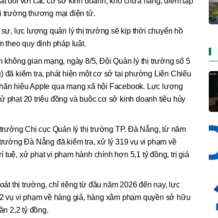
ất đối với các cơ sở kinh doanh, kho chứa hàng, điểm tập
i trường thương mại điện tử.
 sự, lực lượng quản lý thị trường sẽ kịp thời chuyển hồ
m theo quy định pháp luật.
ên không gian mạng, ngày 8/5, Đội Quản lý thị trường số 5
) đã kiểm tra, phát hiện một cơ sở tại phường Liên Chiểu
nhãn hiệu Apple qua mạng xã hội Facebook. Lực lượng
ử phạt 20 triệu đồng và buộc cơ sở kinh doanh tiêu hủy
rưởng Chi cục Quản lý thị trường TP. Đà Nẵng, từ năm
 trường Đà Nẵng đã kiểm tra, xử lý 319 vụ vi phạm về
tuệ, xử phạt vi phạm hành chính hơn 5,1 tỷ đồng, trị giá
soát thị trường, chỉ riêng từ đầu năm 2026 đến nay, lực
142 vụ vi phạm về hàng giả, hàng xâm phạm quyền sở hữu
ần 2,2 tỷ đồng.