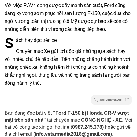
Với việc RAV4 đang được đẩy mạnh sản xuất, Ford cũng
đang kỳ vọng sớm phục hồi sản lượng F-150, cuộc đua cho
ngôi vương toàn thị trường ôtô Mỹ được dự báo sẽ còn có
những diễn biến thú vị trong các tháng tiếp theo.
S
ách hay đọc trên xe
Chuyên mục Xe gửi tới độc giả những tựa sách hay
với nhiều chủ đề hấp dẫn. Trên những chặng hành trình với
những chiếc xe, không hiếm khi chúng ta có những khoảnh
khắc nghỉ ngơi, thư giãn, và những trang sách là người bạn
đồng hành lý thú.
Nguồn
znews.vn
Bạn đang đọc bài viết
"Ford F-150 bị Honda CR-V vượt
mặt trên sân nhà"
tại chuyên mục
CÔNG NGHỆ - XE
. Mọi
bài vở cộng tác xin gọi hotline (
0987.245.378
)
hoặc gửi về
địa chỉ email
(
info.vstarmedia2018@gmail.com
).