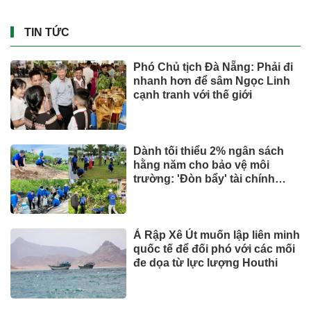
TIN TỨC
Phó Chủ tịch Đà Nẵng: Phải đi
nhanh hơn để sâm Ngọc Linh
cạnh tranh với thế giới
Dành tối thiểu 2% ngân sách
hằng năm cho bảo vệ môi
trường: 'Đòn bẩy' tài chính
công và bước ngoặt quản trị
hiện đại
Ả Rập Xê Út muốn lập liên minh
quốc tế để đối phó với các mối
đe dọa từ lực lượng Houthi