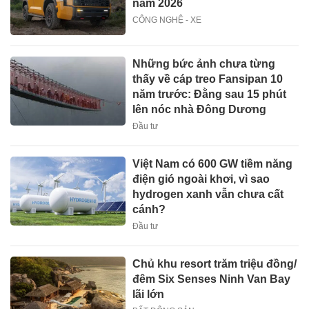
năm 2026
CÔNG NGHỆ - XE
Những bức ảnh chưa từng
thấy về cáp treo Fansipan 10
năm trước: Đằng sau 15 phút
lên nóc nhà Đông Dương
Đầu tư
Việt Nam có 600 GW tiềm năng
điện gió ngoài khơi, vì sao
hydrogen xanh vẫn chưa cất
cánh?
Đầu tư
Chủ khu resort trăm triệu đồng/
đêm Six Senses Ninh Van Bay
lãi lớn