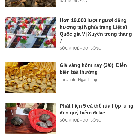
BẤT ĐỘNG SẢN
Hơn 19.000 lượt người dâng
hương tại Nghĩa trang Liệt sĩ
Quốc gia Vị Xuyên trong tháng
7
SỨC KHOẺ - ĐỜI SỐNG
Giá vàng hôm nay (3/8): Diễn
biến bất thường
Tài chính - Ngân hàng
Phát hiện 5 cá thể rùa hộp lưng
đen quý hiếm đi lạc
SỨC KHOẺ - ĐỜI SỐNG