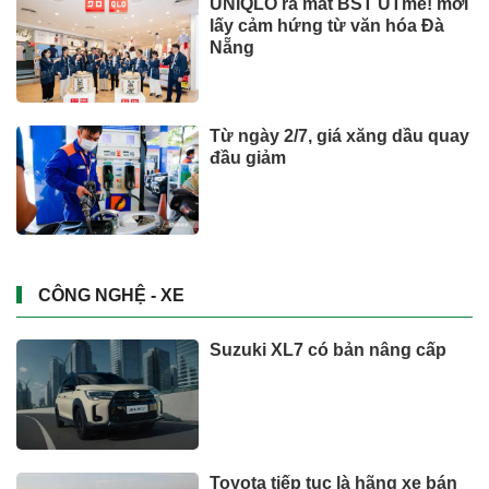
UNIQLO ra mắt BST UTme! mới
lấy cảm hứng từ văn hóa Đà
Nẵng
Từ ngày 2/7, giá xăng dầu quay
đầu giảm
CÔNG NGHỆ - XE
Suzuki XL7 có bản nâng cấp
Toyota tiếp tục là hãng xe bán