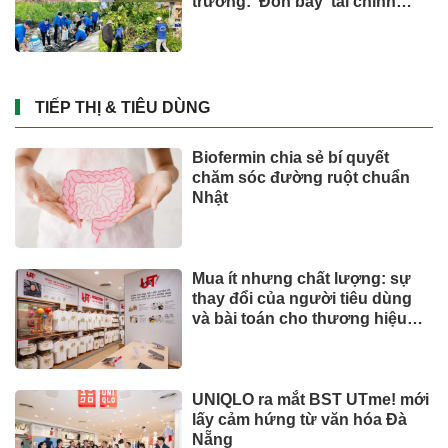
trường: 'Đòn bẩy' tài chính
công và bước ngoặt quản trị
hiện đại
TIẾP THỊ & TIÊU DÙNG
Biofermin chia sẻ bí quyết
chăm sóc đường ruột chuẩn
Nhật
Mua ít nhưng chất lượng: sự
thay đổi của người tiêu dùng
và bài toán cho thương hiệu
quốc tế
UNIQLO ra mắt BST UTme! mới
lấy cảm hứng từ văn hóa Đà
Nẵng