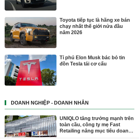
Toyota tiếp tục là hãng xe bán
chạy nhất thế giới nửa đầu
năm 2026
Tỉ phú Elon Musk bác bỏ tin
đồn Tesla tái cơ cấu
DOANH NGHIỆP - DOANH NHÂN
UNIQLO tăng trưởng mạnh trên
toàn cầu, công ty mẹ Fast
Retailing nâng mục tiêu doanh
thu và lợi nhuận năm 2026