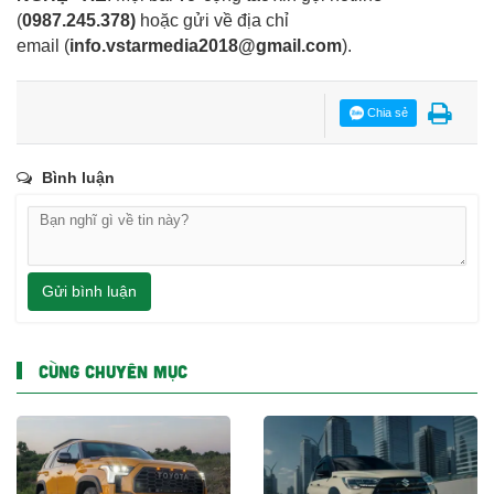
(
0987.245.378
)
hoặc gửi về địa chỉ
email
(
info.vstarmedia2018@gmail.com
).
Chia sẻ
Bình luận
Gửi bình luận
CÙNG CHUYÊN MỤC