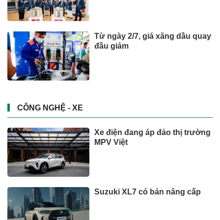
Từ ngày 2/7, giá xăng dầu quay
đầu giảm
CÔNG NGHỆ - XE
Xe điện đang áp đảo thị trường
MPV Việt
Suzuki XL7 có bản nâng cấp