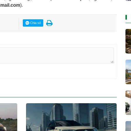
gmail.com
).
Chia sẻ