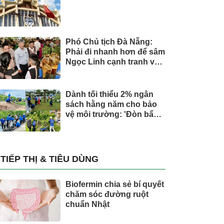
Phó Chủ tịch Đà Nẵng:
Phải đi nhanh hơn để sâm
Ngọc Linh cạnh tranh với
thế giới
Dành tối thiểu 2% ngân
sách hằng năm cho bảo
vệ môi trường: 'Đòn bẩy'
tài chính công và bước
ngoặt quản trị hiện đại
TIẾP THỊ & TIÊU DÙNG
Biofermin chia sẻ bí quyết
chăm sóc đường ruột
chuẩn Nhật