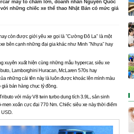
ercar máy to chấm lớn, doanh nhân Nguyễn Quốc
 với những chiếc xe thể thao Nhật Bản có mức giá
y còn được giới yêu xe gọi là "Cường Đô La" là một
ng xe bên cạnh những đại gia khác như Minh "Nhựa" hay
 xuyên xuất hiện cùng những mẫu hypercar, siêu xe
ributo, Lamborghini Huracan, McLaren 570s hay
ủa những cái tên này là luôn được khoác lên mình màu
ó giá bán hàng chục tỷ đồng.
 Tributo với máy V8 twin turbo dung tích 3.9L, sản sinh
ô-men xoắn cực đại 770 Nm. Chiếc siêu xe này thời điểm
0 USD.