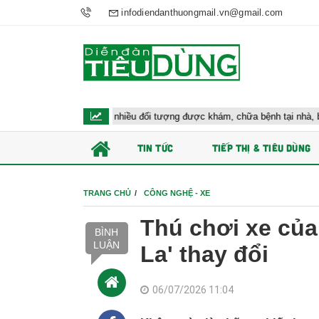
infodiendanthuongmail.vn@gmail.com
đề xuất cho nhiều đối tượng được khám, chữa bệnh tại nhà, bảo hiểm y tế ch
TIN TỨC
TIẾP THỊ & TIÊU DÙNG
TRANG CHỦ
CÔNG NGHỆ - XE
Thú chơi xe củ
BÌNH
LUẬN
La' thay đổi
06/07/2026 11:04