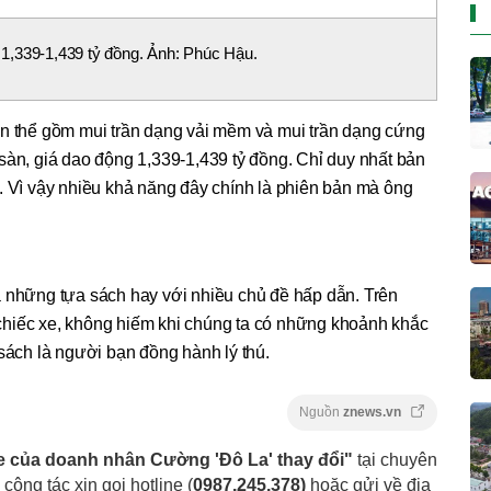
1,339-1,439 tỷ đồng. Ảnh: Phúc Hậu.
ến thể gồm mui trần dạng vải mềm và mui trần dạng cứng
sàn, giá dao động 1,339-1,439 tỷ đồng. Chỉ duy nhất bản
. Vì vậy nhiều khả năng đây chính là phiên bản mà ông
 những tựa sách hay với nhiều chủ đề hấp dẫn. Trên
hiếc xe, không hiếm khi chúng ta có những khoảnh khắc
 sách là người bạn đồng hành lý thú.
Nguồn
znews.vn
e của doanh nhân Cường 'Đô La' thay đổi"
tại chuyên
 cộng tác xin gọi hotline (
0987.245.378
)
hoặc gửi về địa