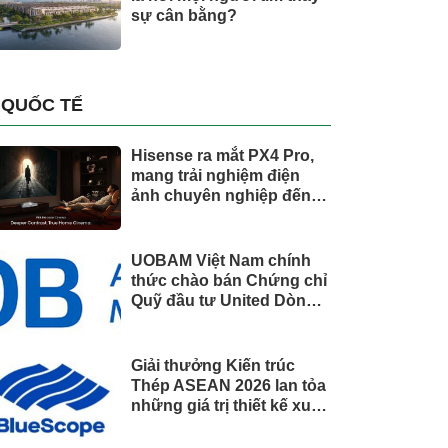
sự cân bằng?
QUỐC TẾ
Hisense ra mắt PX4 Pro,
mang trải nghiệm điện
ảnh chuyên nghiệp đến
không gian gia đình
UOBAM Việt Nam chính
thức chào bán Chứng chỉ
Quỹ đầu tư United Dòng
Tiền Linh Hoạt (UMMF)
Giải thưởng Kiến trúc
Thép ASEAN 2026 lan tỏa
những giá trị thiết kế xuất
sắc qua hợp tác khu vực