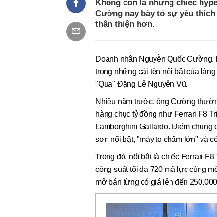
Không còn là những chiếc hyp
Cường nay bày tỏ sự yêu thích
thân thiện hơn.
Doanh nhân Nguyễn Quốc Cường, ha
trong những cái tên nổi bật của là
"Qua" Đặng Lê Nguyên Vũ.
Nhiều năm trước, ông Cường thường
hàng chục tỷ đồng như Ferrari F8 T
Lamborghini Gallardo. Điểm chung c
sơn nổi bật, "máy to chấm lớn" và c
Trong đó, nổi bật là chiếc Ferrari F8
công suất tối đa 720 mã lực cùng m
mở bán từng có giá lên đến 250.00