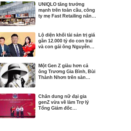
UNIQLO tăng trưởng
mạnh trên toàn cầu, công
ty mẹ Fast Retailing nâng
mục tiêu doanh thu và lợi
nhuận năm 2026
Lộ diện khối tài sản trị giá
gần 12.000 tỷ do con trai
và con gái ông Nguyễn
Đức Thụy nắm giữ tại một
công ty sắp lên sàn
Một Gen Z giàu hơn cả
ông Trương Gia Bình, Bùi
Thành Nhơn trên sàn
chứng khoán
Chân dung nữ đại gia
genZ vừa về làm Trợ lý
Tổng Giám đốc
Sacombank: 21 tuổi làm
Tổng Giám đốc doanh
nghiệp hàng không vũ