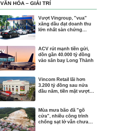
trụ, nắm giữ khối tài sản
VĂN HÓA – GIẢI TRÍ
hàng nghìn tỷ
Vượt Vingroup, "vua"
xăng dầu đạt doanh thu
lớn nhất sàn chứng
khoán
ACV rút mạnh tiền gửi,
dồn gần 40.000 tỷ đồng
vào sân bay Long Thành
Vincom Retail lãi hơn
3.200 tỷ đồng sau nửa
đầu năm, tiền mặt vượt
5.700 tỷ đồng
Mùa mưa bão đã "gõ
cửa", nhiều công trình
chống sạt lở vẫn chưa
hoàn thành