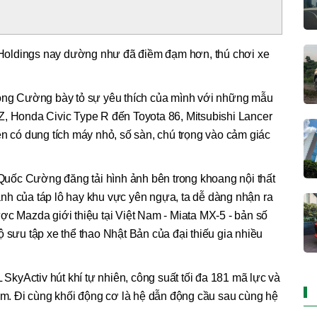
Holdings nay dường như đã điềm đạm hơn, thú chơi xe
 ông Cường bày tỏ sự yêu thích của mình với những mẫu
Z, Honda Civic Type R đến Toyota 86, Mitsubishi Lancer
ên có dung tích máy nhỏ, số sàn, chú trọng vào cảm giác
uốc Cường đăng tải hình ảnh bên trong khoang nội thất
nh của táp lô hay khu vực yên ngựa, ta dễ dàng nhận ra
ợc Mazda giới thiệu tại Việt Nam - Miata MX-5 - bản số
ộ sưu tập xe thể thao Nhật Bản của đại thiếu gia nhiều
kyActiv hút khí tự nhiên, công suất tối đa 181 mã lực và
. Đi cùng khối động cơ là hệ dẫn động cầu sau cùng hệ