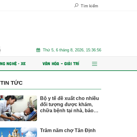
Tìm kiếm
Thứ 5, 6 tháng 8, 2026, 15:36:57
m
Trăm năm chợ Tân Định
AI và dữ liệu định hình tương l
NG NGHỆ - XE
VĂN HÓA – GIẢI TRÍ
TIN TỨC
Bộ y tế đề xuất cho nhiều
đối tượng được khám,
chữa bệnh tại nhà, bảo
hiểm y tế chi trả
Trăm năm chợ Tân Định