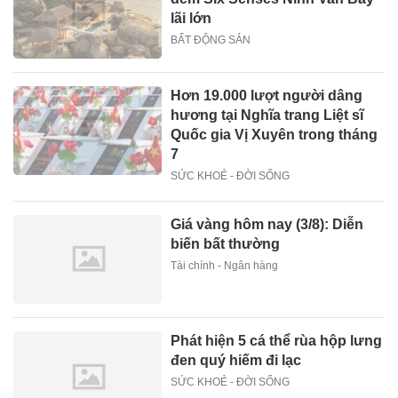
lãi lớn
BẤT ĐỘNG SẢN
Hơn 19.000 lượt người dâng
hương tại Nghĩa trang Liệt sĩ
Quốc gia Vị Xuyên trong tháng
7
SỨC KHOẺ - ĐỜI SỐNG
Giá vàng hôm nay (3/8): Diễn
biến bất thường
Tài chính - Ngân hàng
Phát hiện 5 cá thể rùa hộp lưng
đen quý hiếm đi lạc
SỨC KHOẺ - ĐỜI SỐNG