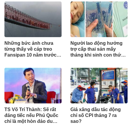
Những bức ảnh chưa
Người lao động hưởng
từng thấy về cáp treo
trợ cấp thai sản mấy
Fansipan 10 năm trước:
tháng khi sinh con thứ
Đằng sau 15 phút lên nóc
2?
nhà Đông Dương
TS Võ Trí Thành: Sẽ rất
Giá xăng dầu tác động
đáng tiếc nếu Phú Quốc
chỉ số CPI tháng 7 ra
chỉ là một hòn đảo du
sao?
lịch