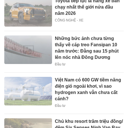
Toyota tiếp tục là hãng xe bán
chạy nhất thế giới nửa đầu
năm 2026
CÔNG NGHỆ - XE
Những bức ảnh chưa từng
thấy về cáp treo Fansipan 10
năm trước: Đằng sau 15 phút
lên nóc nhà Đông Dương
Đầu tư
Việt Nam có 600 GW tiềm năng
điện gió ngoài khơi, vì sao
hydrogen xanh vẫn chưa cất
cánh?
Đầu tư
Chủ khu resort trăm triệu đồng/
đêm Six Senses Ninh Van Bay