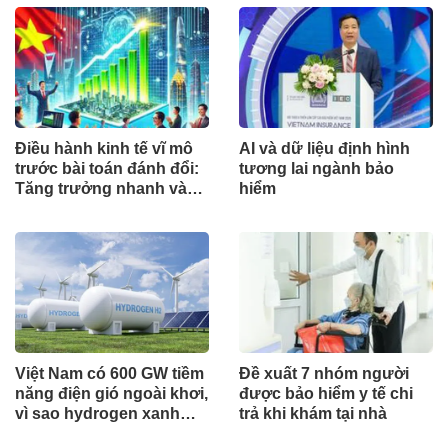
Điều hành kinh tế vĩ mô
AI và dữ liệu định hình
trước bài toán đánh đổi:
tương lai ngành bảo
Tăng trưởng nhanh và
hiểm
ổn định bền vững
Việt Nam có 600 GW tiềm
Đề xuất 7 nhóm người
năng điện gió ngoài khơi,
được bảo hiểm y tế chi
vì sao hydrogen xanh
trả khi khám tại nhà
vẫn chưa cất cánh?