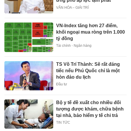
ứng phó áp lực lạm phát
VĂN HÓA – GIẢI TRÍ
VN-Index tăng hơn 27 điểm,
khối ngoại mua ròng trên 1.000
tỷ đồng
Tài chính - Ngân hàng
TS Võ Trí Thành: Sẽ rất đáng
tiếc nếu Phú Quốc chỉ là một
hòn đảo du lịch
Đầu tư
Bộ y tế đề xuất cho nhiều đối
tượng được khám, chữa bệnh
tại nhà, bảo hiểm y tế chi trả
TIN TỨC