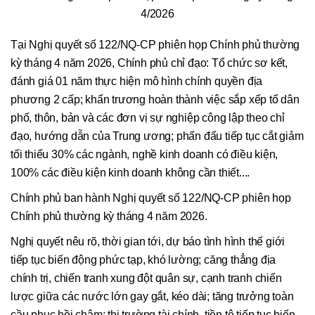
4/2026
Tại Nghị quyết số 122/NQ-CP phiên họp Chính phủ thường
kỳ tháng 4 năm 2026, Chính phủ chỉ đạo: Tổ chức sơ kết,
đánh giá 01 năm thực hiện mô hình chính quyền địa
phương 2 cấp; khẩn trương hoàn thành việc sắp xếp tổ dân
phố, thôn, bản và các đơn vị sự nghiệp công lập theo chỉ
đạo, hướng dẫn của Trung ương; phấn đấu tiếp tục cắt giảm
tối thiểu 30% các ngành, nghề kinh doanh có điều kiện,
100% các điều kiện kinh doanh không cần thiết....
Chính phủ ban hành Nghị quyết số 122/NQ-CP phiên họp
Chính phủ thường kỳ tháng 4 năm 2026.
Nghị quyết nêu rõ, thời gian tới, dự báo tình hình thế giới
tiếp tục biến động phức tạp, khó lường; căng thẳng địa
chính trị, chiến tranh xung đột quân sự, cạnh tranh chiến
lược giữa các nước lớn gay gắt, kéo dài; tăng trưởng toàn
cầu phục hồi chậm; thị trường tài chính, tiền tệ tiếp tục biến