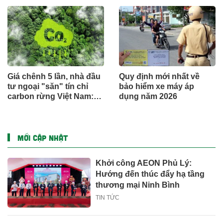
thức công trình cấp bách
Giá chênh 5 lần, nhà đầu
Quy định mới nhất về
tư ngoại "săn" tín chỉ
bảo hiểm xe máy áp
carbon rừng Việt Nam:
dụng năm 2026
Đâu là điểm nghẽn?
MỚI CẬP NHẬT
Khởi công AEON Phủ Lý:
Hướng đến thúc đẩy hạ tầng
thương mại Ninh Bình
TIN TỨC