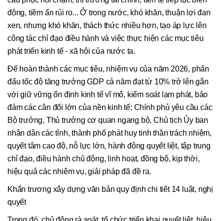
động, tiềm ẩn rủi ro... Ở trong nước, khó khăn, thuận lợi đan
xen, nhưng khó khăn, thách thức nhiều hơn, tạo áp lực lên
công tác chỉ đạo điều hành và việc thực hiện các mục tiêu
phát triển kinh tế - xã hội của nước ta.
Để hoàn thành các mục tiêu, nhiệm vụ của năm 2026, phấn
đấu tốc độ tăng trưởng GDP cả năm đạt từ 10% trở lên gắn
với giữ vững ổn định kinh tế vĩ mô, kiểm soát lạm phát, bảo
đảm các cân đối lớn của nền kinh tế; Chính phủ yêu cầu các
Bộ trưởng, Thủ trưởng cơ quan ngang bộ, Chủ tịch Ủy ban
nhân dân các tỉnh, thành phố phát huy tinh thần trách nhiệm,
quyết tâm cao độ, nỗ lực lớn, hành động quyết liệt, tập trung
chỉ đạo, điều hành chủ động, linh hoạt, đồng bộ, kịp thời,
hiệu quả các nhiệm vụ, giải pháp đã đề ra.
Khẩn trương xây dựng văn bản quy định chi tiết 14 luật, nghị
quyết
Trong đó, chủ động rà soát, tổ chức triển khai quyết liệt, hiệu