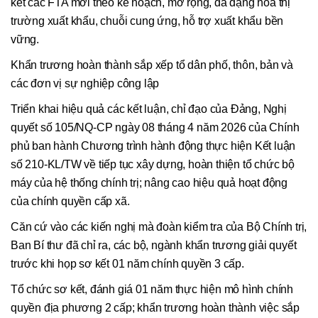
kết các FTA mới theo kế hoạch, mở rộng, đa dạng hóa thị
trường xuất khẩu, chuỗi cung ứng, hỗ trợ xuất khẩu bền
vững.
Khẩn trương hoàn thành sắp xếp tổ dân phố, thôn, bản và
các đơn vị sự nghiệp công lập
Triển khai hiệu quả các kết luận, chỉ đạo của Đảng, Nghị
quyết số 105/NQ-CP ngày 08 tháng 4 năm 2026 của Chính
phủ ban hành Chương trình hành động thực hiện Kết luận
số 210-KL/TW về tiếp tục xây dựng, hoàn thiện tổ chức bộ
máy của hệ thống chính trị; nâng cao hiệu quả hoạt động
của chính quyền cấp xã.
Căn cứ vào các kiến nghị mà đoàn kiểm tra của Bộ Chính trị,
Ban Bí thư đã chỉ ra, các bộ, ngành khẩn trương giải quyết
trước khi họp sơ kết 01 năm chính quyền 3 cấp.
Tổ chức sơ kết, đánh giá 01 năm thực hiện mô hình chính
quyền địa phương 2 cấp; khẩn trương hoàn thành việc sắp