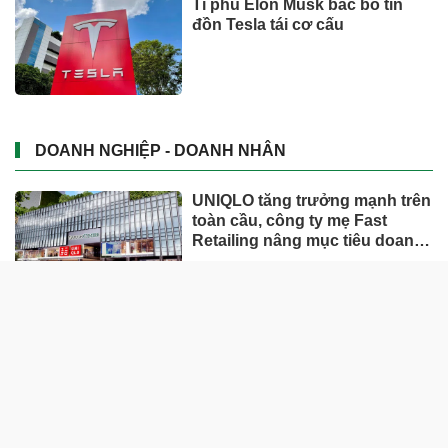
Tỉ phú Elon Musk bác bỏ tin
đồn Tesla tái cơ cấu
DOANH NGHIỆP - DOANH NHÂN
UNIQLO tăng trưởng mạnh trên
toàn cầu, công ty mẹ Fast
Retailing nâng mục tiêu doanh
thu và lợi nhuận năm 2026
Lộ diện khối tài sản trị giá gần
12.000 tỷ do con trai và con gái
ông Nguyễn Đức Thụy nắm
giữ tại một công ty sắp lên sàn
Một Gen Z giàu hơn cả ông