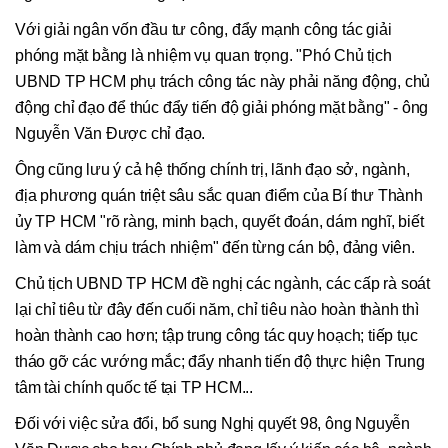
Với giải ngân vốn đầu tư công, đẩy mạnh công tác giải
phóng mặt bằng là nhiệm vụ quan trọng. "Phó Chủ tịch
UBND TP HCM phụ trách công tác này phải năng động, chủ
động chỉ đạo để thúc đẩy tiến độ giải phóng mặt bằng" - ông
Nguyễn Văn Được chỉ đạo.
Ông cũng lưu ý cả hệ thống chính trị, lãnh đạo sở, ngành,
địa phương quán triệt sâu sắc quan điểm của Bí thư Thành
ủy TP HCM "rõ ràng, minh bạch, quyết đoán, dám nghĩ, biết
làm và dám chịu trách nhiệm" đến từng cán bộ, đảng viên.
Chủ tịch UBND TP HCM đề nghị các ngành, các cấp rà soát
lại chỉ tiêu từ đây đến cuối năm, chỉ tiêu nào hoàn thành thì
hoàn thành cao hơn; tập trung công tác quy hoạch; tiếp tục
tháo gỡ các vướng mắc; đẩy nhanh tiến độ thực hiện Trung
tâm tài chính quốc tế tại TP HCM...
Đối với việc sửa đổi, bổ sung Nghị quyết 98, ông Nguyễn