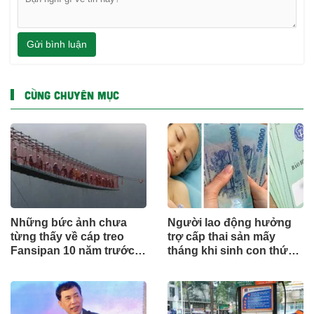
Gửi bình luận
CÙNG CHUYÊN MỤC
Những bức ảnh chưa
Người lao động hưởng
từng thấy về cáp treo
trợ cấp thai sản mấy
Fansipan 10 năm trước:
tháng khi sinh con thứ
Đằng sau 15 phút lên nóc
2?
nhà Đông Dương