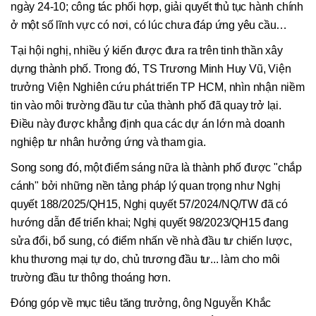
ngày 24-10; công tác phối hợp, giải quyết thủ tục hành chính
ở một số lĩnh vực có nơi, có lúc chưa đáp ứng yêu cầu…
Tại hội nghị, nhiều ý kiến được đưa ra trên tinh thần xây
dựng thành phố. Trong đó, TS Trương Minh Huy Vũ, Viện
trưởng Viện Nghiên cứu phát triển TP HCM, nhìn nhận niềm
tin vào môi trường đầu tư của thành phố đã quay trở lại.
Điều này được khẳng định qua các dự án lớn mà doanh
nghiệp tư nhân hưởng ứng và tham gia.
Song song đó, một điểm sáng nữa là thành phố được "chắp
cánh" bởi những nền tảng pháp lý quan trọng như Nghị
quyết 188/2025/QH15, Nghị quyết 57/2024/NQ/TW đã có
hướng dẫn để triển khai; Nghị quyết 98/2023/QH15 đang
sửa đổi, bổ sung, có điểm nhấn về nhà đầu tư chiến lược,
khu thương mại tự do, chủ trương đầu tư... làm cho môi
trường đầu tư thông thoáng hơn.
Đóng góp về mục tiêu tăng trưởng, ông Nguyễn Khắc