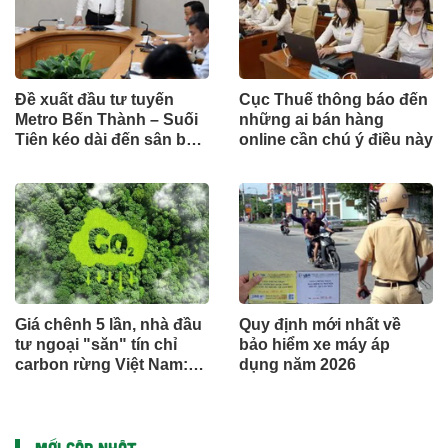
Đề xuất đầu tư tuyến
Cục Thuế thông báo đến
Metro Bến Thành – Suối
những ai bán hàng
Tiên kéo dài đến sân bay
online cần chú ý điều này
Long Thành theo hình
thức công trình cấp bách
Giá chênh 5 lần, nhà đầu
Quy định mới nhất về
tư ngoại "săn" tín chỉ
bảo hiểm xe máy áp
carbon rừng Việt Nam:
dụng năm 2026
Đâu là điểm nghẽn?
MỚI CẬP NHẬT