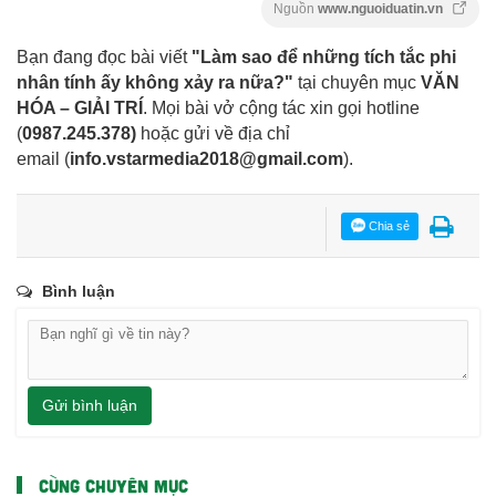
Nguồn
www.nguoiduatin.vn
Bạn đang đọc bài viết
"Làm sao để những tích tắc phi
nhân tính ấy không xảy ra nữa?"
tại chuyên mục
VĂN
HÓA – GIẢI TRÍ
. Mọi bài vở cộng tác xin gọi hotline
(
0987.245.378
)
hoặc gửi về địa chỉ
email
(
info.vstarmedia2018@gmail.com
).
Chia sẻ
Bình luận
Gửi bình luận
CÙNG CHUYÊN MỤC