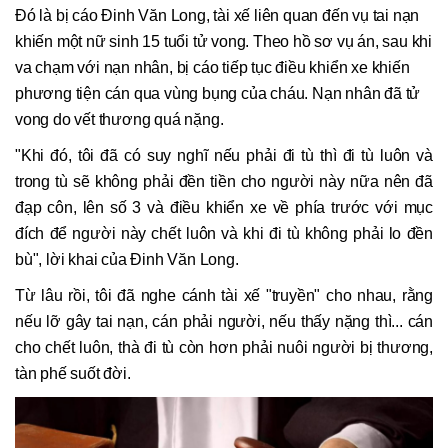
Đó là bị cáo Đinh Văn Long, tài xế liên quan đến vụ tai nạn
khiến một nữ sinh 15 tuổi tử vong. Theo hồ sơ vụ án, sau khi
va chạm với nạn nhân, bị cáo tiếp tục điều khiển xe khiến
phương tiện cán qua vùng bụng của cháu. Nạn nhân đã tử
vong do vết thương quá nặng.
"Khi đó, tôi đã có suy nghĩ nếu phải đi tù thì đi tù luôn và
trong tù sẽ không phải đền tiền cho người này nữa nên đã
đạp côn, lên số 3 và điều khiển xe về phía trước với mục
đích để người này chết luôn và khi đi tù không phải lo đền
bù", lời khai của Đinh Văn Long.
Từ lâu rồi, tôi đã nghe cánh tài xế "truyền" cho nhau, rằng
nếu lỡ gây tai nạn, cán phải người, nếu thấy nặng thì... cán
cho chết luôn, thà đi tù còn hơn phải nuôi người bị thương,
tàn phế suốt đời.