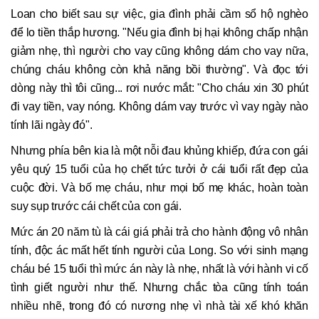
Loan cho biết sau sự việc, gia đình phải cầm sổ hộ nghèo
để lo tiền thắp hương. "Nếu gia đình bị hại không chấp nhận
giảm nhẹ, thì người cho vay cũng không dám cho vay nữa,
chúng cháu không còn khả năng bồi thường". Và đọc tới
dòng này thì tôi cũng... rơi nước mắt: "Cho cháu xin 30 phút
đi vay tiền, vay nóng. Không dám vay trước vì vay ngày nào
tính lãi ngày đó".
Nhưng phía bên kia là một nỗi đau khủng khiếp, đứa con gái
yêu quý 15 tuổi của họ chết tức tưởi ở cái tuổi rất đẹp của
cuộc đời. Và bố mẹ cháu, như mọi bố mẹ khác, hoàn toàn
suy sụp trước cái chết của con gái.
Mức án 20 năm tù là cái giá phải trả cho hành động vô nhân
tính, độc ác mất hết tính người của Long. So với sinh mạng
cháu bé 15 tuổi thì mức án này là nhẹ, nhất là với hành vi cố
tình giết người như thế. Nhưng chắc tòa cũng tính toán
nhiều nhẽ, trong đó có nương nhẹ vì nhà tài xế khó khăn