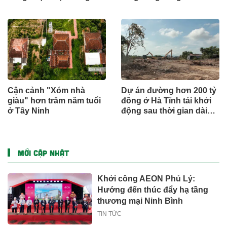
Cận cảnh "Xóm nhà
Dự án đường hơn 200 tỷ
giàu" hơn trăm năm tuổi
đồng ở Hà Tĩnh tái khởi
ở Tây Ninh
động sau thời gian dài
đình trệ
MỚI CẬP NHẬT
Khởi công AEON Phủ Lý:
Hướng đến thúc đẩy hạ tầng
thương mại Ninh Bình
TIN TỨC