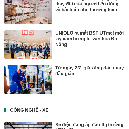
thay đổi của người tiêu dùng
và bài toán cho thương hiệu
quốc tế
UNIQLO ra mắt BST UTme! mới
lấy cảm hứng từ văn hóa Đà
Nẵng
Từ ngày 2/7, giá xăng dầu quay
đầu giảm
CÔNG NGHỆ - XE
Xe điện đang áp đảo thị trường