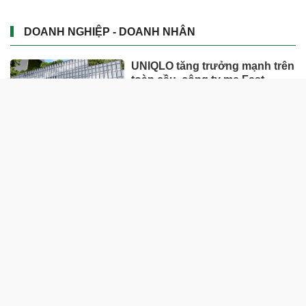
DOANH NGHIỆP - DOANH NHÂN
UNIQLO tăng trưởng mạnh trên
toàn cầu, công ty mẹ Fast
Retailing nâng mục tiêu doanh
thu và lợi nhuận năm 2026
Lộ diện khối tài sản trị giá gần
12.000 tỷ do con trai và con gái
ông Nguyễn Đức Thụy nắm
giữ tại một công ty sắp lên sàn
Một Gen Z giàu hơn cả ông
Trương Gia Bình, Bùi Thành
Nhơn trên sàn chứng khoán