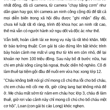
nhất động, đã có camera, từ camera "chạy bằng cơm" như
dân gian hay gọi, tới camera an ninh công cộng đủ để tất cả
mọi diễn biến trong xã hội đều được "ghi nhận" đầy đủ,
chưa kể luật rất rõ ràng, trình độ khoa học an ninh rất cao,
thế mà vẫn có người hành xử ngu dốt và độc ác như thế.
Vẫn biết, hoàn cảnh lái xe trong vụ này là rất khó khăn. Một
tờ báo tường thuật: Con gái bị cáo đứng lên bật khóc trình
bày hoàn cảnh mẹ mất vì ung thư từ khi em còn nhỏ, để lại
khoản nợ hơn 100 triệu đồng. Sau này bố đi bước nữa, hai
chị em phải sống cùng bà ngoại, thuộc diện hộ nghèo. Cô đi
làm thuê tại tiệm gội đầu để nuôi em vừa học xong lớp 12.
"Cháu không biết nói gì chỉ mong cô chú tha lỗi cho bố cháu,
chị em cháu mồ côi mẹ rồi, giờ cũng lang bạt không nhà để
ở. Mẹ cháu mất sớm từ năm em cháu học lớp 3, cháu đi làm
thuê, giờ rơi vào cảnh này chỉ mong cô chú cho bố cháu một
cơ hội", Loan (con gái bị cáo Long) khóc nghẹn.