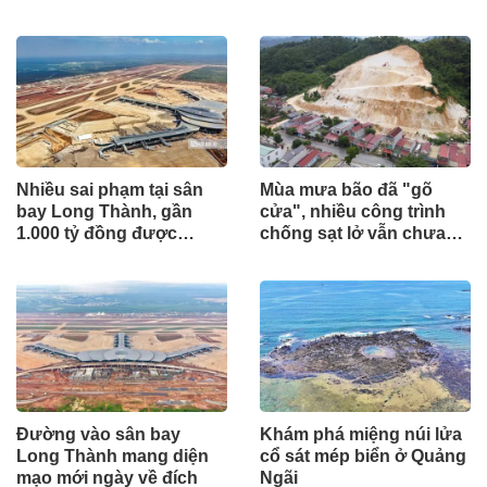
khoán
5.700 tỷ đồng
Nhiều sai phạm tại sân
Mùa mưa bão đã "gõ
bay Long Thành, gần
cửa", nhiều công trình
1.000 tỷ đồng được
chống sạt lở vẫn chưa
mang gửi lấy lãi
hoàn thành
Đường vào sân bay
Khám phá miệng núi lửa
Long Thành mang diện
cổ sát mép biển ở Quảng
mạo mới ngày về đích
Ngãi