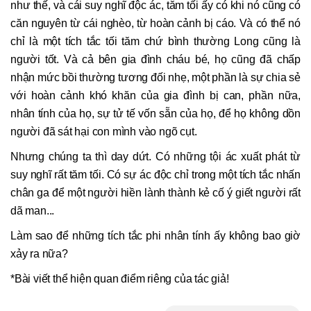
như thế, và cái suy nghĩ độc ác, tăm tối ấy có khi nó cũng có
căn nguyên từ cái nghèo, từ hoàn cảnh bị cáo. Và có thể nó
chỉ là một tích tắc tối tăm chứ bình thường Long cũng là
người tốt. Và cả bên gia đình cháu bé, họ cũng đã chấp
nhận mức bồi thường tương đối nhẹ, một phần là sự chia sẻ
với hoàn cảnh khó khăn của gia đình bị can, phần nữa,
nhân tính của họ, sự tử tế vốn sẵn của họ, để họ không dồn
người đã sát hại con mình vào ngõ cụt.
Nhưng chúng ta thì day dứt. Có những tội ác xuất phát từ
suy nghĩ rất tăm tối. Có sự ác độc chỉ trong một tích tắc nhấn
chân ga để một người hiền lành thành kẻ cố ý giết người rất
dã man...
Làm sao để những tích tắc phi nhân tính ấy không bao giờ
xảy ra nữa?
*Bài viết thể hiện quan điểm riêng của tác giả!