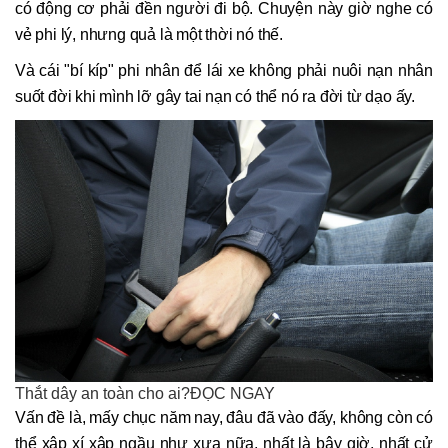
có động cơ phải đền người đi bộ. Chuyện này giờ nghe có
vẻ phi lý, nhưng quả là một thời nó thế.
Và cái "bí kíp" phi nhân để lái xe không phải nuôi nạn nhân
suốt đời khi mình lỡ gây tai nạn có thể nó ra đời từ dạo ấy.
Thắt dây an toàn cho ai?ĐỌC NGAY
Vấn đề là, mấy chục năm nay, đâu đã vào đấy, không còn có
thể xập xí xập ngầu như xưa nữa, nhất là bây giờ, nhất cử