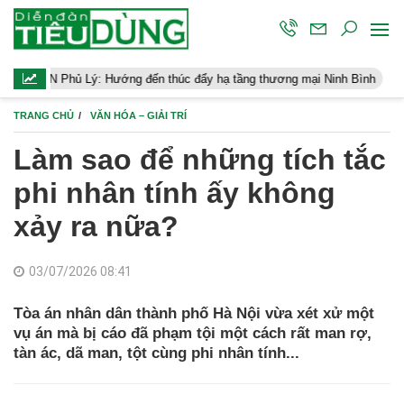
Lý: Hướng đến thúc đẩy hạ tầng thương mại Ninh Bình
Điều hành 
TRANG CHỦ
VĂN HÓA – GIẢI TRÍ
Làm sao để những tích tắc
phi nhân tính ấy không
xảy ra nữa?
03/07/2026 08:41
Tòa án nhân dân thành phố Hà Nội vừa xét xử một
vụ án mà bị cáo đã phạm tội một cách rất man rợ,
tàn ác, dã man, tột cùng phi nhân tính...