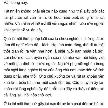
Văn Long này.
Tất nhiên không phải lái xe nào cũng như thế. Bây giờ các
lái, phụ xe rất văn minh, có học, hiểu biết, sống tử tế rất
nhiều. Và chính vì thế mà tôi vừa ngạc nhiên vừa rởn người
khi đọc tin về vụ án này.
Quả là một thời, pháp luật của ta chưa nghiêm, những lái xe
tăm tối nghĩ cách để... lách. Họ tính toán rằng, thà đi tù một
thời gian rồi ra vẫn nhẹ hơn là phải nuôi nạn nhân cả đời.
Lại nhớ một cái truyện ngắn của một nhà văn nổi tiếng viết
về một gia đình ở nước ngoài. Người phụ nữ nghèo trong
một ngôi làng nghèo bị xe của ông chủ nơi khác đến vô tình
đụng phải, nhẹ thôi. Ông chủ xuống xe và rút ra khoản tiền
khá lớn, biếu bà, như một cách đền bù. Câu chuyện ấy lan
khắp cái làng nghèo ấy, đến nỗi, sau đấy cứ thấy có tiếng xe
cả làng lại... hồi hộp chờ đợi.
Ở ta thì một thời, cứ gây tai nạn thì xe lớn phải đền xe bé, xe