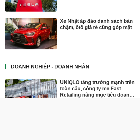
Xe Nhật áp đảo danh sách bán
chậm, ôtô giá rẻ cũng góp mặt
DOANH NGHIỆP - DOANH NHÂN
UNIQLO tăng trưởng mạnh trên
toàn cầu, công ty mẹ Fast
Retailing nâng mục tiêu doanh
thu và lợi nhuận năm 2026
Lộ diện khối tài sản trị giá gần
12.000 tỷ do con trai và con gái
ông Nguyễn Đức Thụy nắm
giữ tại một công ty sắp lên sàn