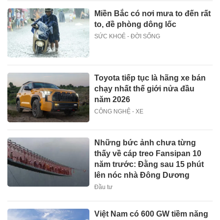
Miền Bắc có nơi mưa to đến rất
to, đề phòng dông lốc
SỨC KHOẺ - ĐỜI SỐNG
Toyota tiếp tục là hãng xe bán
chạy nhất thế giới nửa đầu
năm 2026
CÔNG NGHỆ - XE
Những bức ảnh chưa từng
thấy về cáp treo Fansipan 10
năm trước: Đằng sau 15 phút
lên nóc nhà Đông Dương
Đầu tư
Việt Nam có 600 GW tiềm năng