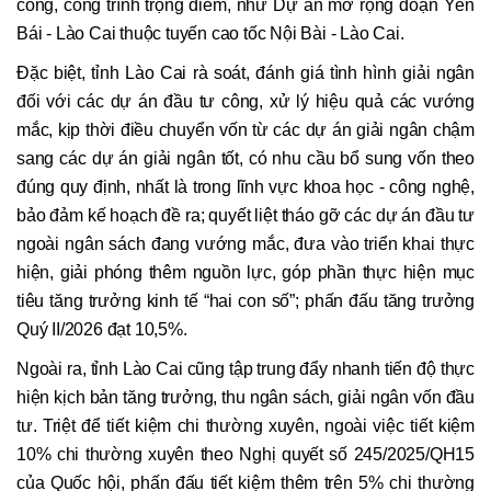
công, công trình trọng điểm, như Dự án mở rộng đoạn Yên
Bái - Lào Cai thuộc tuyến cao tốc Nội Bài - Lào Cai.
Đặc biệt, tỉnh Lào Cai rà soát, đánh giá tình hình giải ngân
đối với các dự án đầu tư công, xử lý hiệu quả các vướng
mắc, kịp thời điều chuyển vốn từ các dự án giải ngân chậm
sang các dự án giải ngân tốt, có nhu cầu bổ sung vốn theo
đúng quy định, nhất là trong lĩnh vực khoa học - công nghệ,
bảo đảm kế hoạch đề ra; quyết liệt tháo gỡ các dự án đầu tư
ngoài ngân sách đang vướng mắc, đưa vào triển khai thực
hiện, giải phóng thêm nguồn lực, góp phần thực hiện mục
tiêu tăng trưởng kinh tế “hai con số”; phấn đấu tăng trưởng
Quý II/2026 đạt 10,5%.
Ngoài ra, tỉnh Lào Cai cũng tập trung đẩy nhanh tiến độ thực
hiện kịch bản tăng trưởng, thu ngân sách, giải ngân vốn đầu
tư. Triệt để tiết kiệm chi thường xuyên, ngoài việc tiết kiệm
10% chi thường xuyên theo Nghị quyết số 245/2025/QH15
của Quốc hội, phấn đấu tiết kiệm thêm trên 5% chi thường