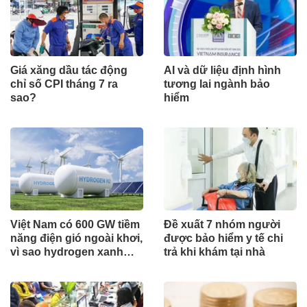
Giá xăng dầu tác động
AI và dữ liệu định hình
chỉ số CPI tháng 7 ra
tương lai ngành bảo
sao?
hiểm
Việt Nam có 600 GW tiềm
Đề xuất 7 nhóm người
năng điện gió ngoài khơi,
được bảo hiểm y tế chi
vì sao hydrogen xanh
trả khi khám tại nhà
vẫn chưa cất cánh?