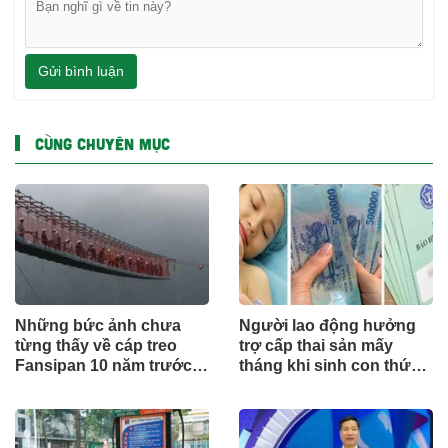
Gửi bình luận
CÙNG CHUYÊN MỤC
Những bức ảnh chưa
Người lao động hưởng
từng thấy về cáp treo
trợ cấp thai sản mấy
Fansipan 10 năm trước:
tháng khi sinh con thứ
Đằng sau 15 phút lên nóc
2?
nhà Đông Dương