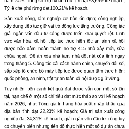
năm 2025; Tổng số lượt khách du lịch đạt 53,69% kế hoạch;
Tỷ lệ che phủ rừng đạt 100,21% kế hoạch.
Sản xuất nông, lâm nghiệp cơ bản ổn định; công nghiệp,
xây dựng tiếp tục giữ vai trò động lực tăng trưởng. Công tác
giải ngân vốn đầu tư công được triển khai quyết liệt. Lĩnh
vực văn hóa, xã hội tiếp tục thực hiện tốt; an sinh xã hội
được bảo đảm; hoàn thành hỗ trợ 415 nhà xây mới, sửa
chữa ngoài Đề án xóa nhà tạm, nhà dột nát của tỉnh ngay
trong tháng 5. Công tác cải cách hành chính, chuyển đổi số,
sắp xếp tổ chức bộ máy tiếp tục được quan tâm thực hiện;
quốc phòng, an ninh, trật tự an toàn xã hội được giữ vững.
Tuy nhiên, bên cạnh kết quả đạt được vẫn còn một số tồn
tại, hạn chế ở một số chỉ tiêu đạt mức thấp so với kế hoạch
năm 2026, như: Tổng giá trị hàng hóa xuất nhập khẩu qua
địa bàn tỉnh đạt 22,23% kế hoạch; Giá trị sản xuất công
nghiệp đạt 34,31% kế hoạch; giải ngân vốn đầu tư công tuy
có chuyển biến nhưng tiến độ thực hiện một số dự án chưa