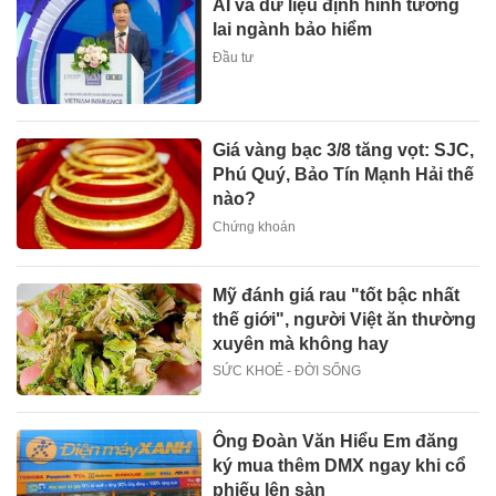
AI và dữ liệu định hình tương
lai ngành bảo hiểm
Đầu tư
Giá vàng bạc 3/8 tăng vọt: SJC,
Phú Quý, Bảo Tín Mạnh Hải thế
nào?
Chứng khoán
Mỹ đánh giá rau "tốt bậc nhất
thế giới", người Việt ăn thường
xuyên mà không hay
SỨC KHOẺ - ĐỜI SỐNG
Ông Đoàn Văn Hiểu Em đăng
ký mua thêm DMX ngay khi cổ
phiếu lên sàn