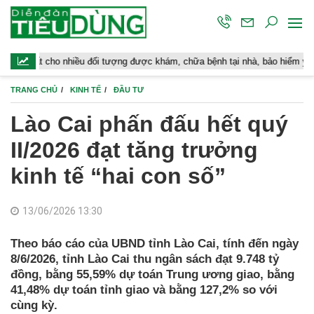
o nhiều đối tượng được khám, chữa bệnh tại nhà, bảo hiểm y tế chi trả
TRANG CHỦ
KINH TẾ
ĐẦU TƯ
Lào Cai phấn đấu hết quý
II/2026 đạt tăng trưởng
kinh tế “hai con số”
13/06/2026 13:30
Theo báo cáo của UBND tỉnh Lào Cai, tính đến ngày
8/6/2026, tỉnh Lào Cai thu ngân sách đạt 9.748 tỷ
đồng, bằng 55,59% dự toán Trung ương giao, bằng
41,48% dự toán tỉnh giao và bằng 127,2% so với
cùng kỳ.