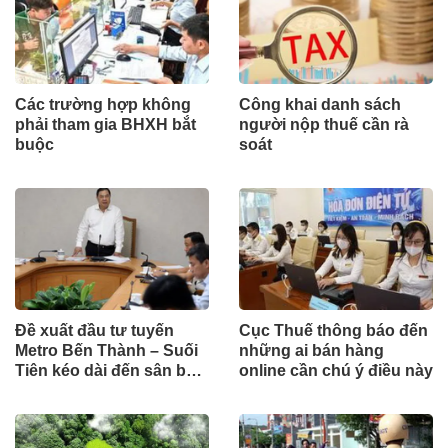
Các trường hợp không
Công khai danh sách
phải tham gia BHXH bắt
người nộp thuế cần rà
buộc
soát
Đề xuất đầu tư tuyến
Cục Thuế thông báo đến
Metro Bến Thành – Suối
những ai bán hàng
Tiên kéo dài đến sân bay
online cần chú ý điều này
Long Thành theo hình
thức công trình cấp bách