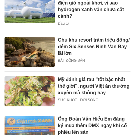
điện gió ngoài khơi, vì sao
hydrogen xanh vẫn chưa cất
cánh?
Đầu tư
Chủ khu resort trăm triệu đồng/
đêm Six Senses Ninh Van Bay
lãi lớn
BẤT ĐỘNG SẢN
Mỹ đánh giá rau "tốt bậc nhất
thế giới", người Việt ăn thường
xuyên mà không hay
SỨC KHOẺ - ĐỜI SỐNG
Ông Đoàn Văn Hiểu Em đăng
ký mua thêm DMX ngay khi cổ
phiếu lên sàn