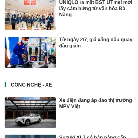
UNIQLO ra mắt BST UTme! mới
lấy cảm hứng từ văn hóa Đà
Nẵng
Từ ngày 2/7, giá xăng dầu quay
đầu giảm
CÔNG NGHỆ - XE
Xe điện đang áp đảo thị trường
MPV Việt
Suzuki XL7 có bản nâng cấp