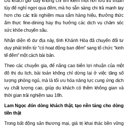
Du khách giờ đây không chỉ tìm kiếm một nơi lưu trú thuần
túy để nghỉ ngơi qua đêm, mà họ sẵn sàng chi trả mạnh tay
hơn cho các trải nghiệm mua sắm hàng hiệu, thưởng thức
ẩm thực fine-dining hay thụ hưởng các dịch vụ chăm sóc
sức khỏe chuyên sâu.
Nhận diện rõ dư địa này, tỉnh Khánh Hòa đã chuyển đổi tư
duy phát triển từ “có hoạt động ban đêm” sang tổ chức “kinh
tế đêm” một cách bài bản.
Theo các chuyên gia, để nâng cao biên lợi nhuận của một
đô thị du lịch, bài toán không chỉ dừng lại ở việc tăng số
lượng phòng ngủ, mà là tối ưu hóa năng lực cung ứng dịch
vụ chất lượng cao, giúp du khách có thêm không gian và
thời gian trải nghiệm sau 18h.
Lam Ngọc đón dòng khách thật, tạo nền tảng cho dòng
tiền thật
Trong bất động sản thương mại, giá trị khai thác bền vững