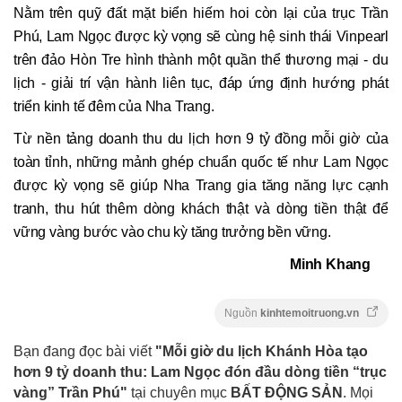
Nằm trên quỹ đất mặt biển hiếm hoi còn lại của trục Trần
Phú, Lam Ngọc được kỳ vọng sẽ cùng hệ sinh thái Vinpearl
trên đảo Hòn Tre hình thành một quần thể thương mại - du
lịch - giải trí vận hành liên tục, đáp ứng định hướng phát
triển kinh tế đêm của Nha Trang.
Từ nền tảng doanh thu du lịch hơn 9 tỷ đồng mỗi giờ của
toàn tỉnh, những mảnh ghép chuẩn quốc tế như Lam Ngọc
được kỳ vọng sẽ giúp Nha Trang gia tăng năng lực cạnh
tranh, thu hút thêm dòng khách thật và dòng tiền thật để
vững vàng bước vào chu kỳ tăng trưởng bền vững.
Minh Khang
Nguồn
kinhtemoitruong.vn
Bạn đang đọc bài viết
"Mỗi giờ du lịch Khánh Hòa tạo
hơn 9 tỷ doanh thu: Lam Ngọc đón đầu dòng tiền “trục
vàng” Trần Phú"
tại chuyên mục
BẤT ĐỘNG SẢN
. Mọi