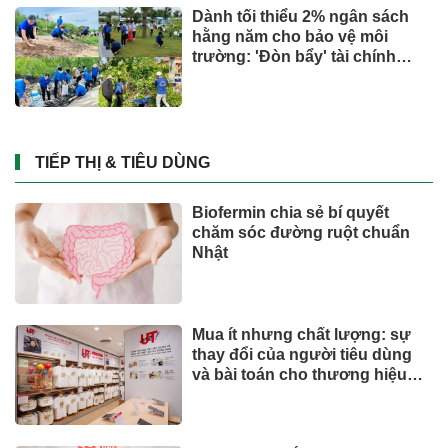
Dành tối thiểu 2% ngân sách
hằng năm cho bảo vệ môi
trường: 'Đòn bẩy' tài chính
công và bước ngoặt quản trị
hiện đại
TIẾP THỊ & TIÊU DÙNG
Biofermin chia sẻ bí quyết
chăm sóc đường ruột chuẩn
Nhật
Mua ít nhưng chất lượng: sự
thay đổi của người tiêu dùng
và bài toán cho thương hiệu
quốc tế