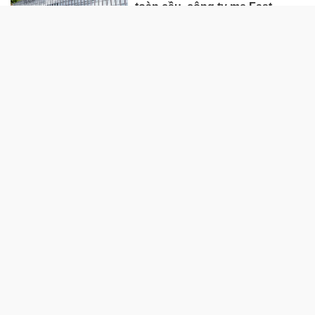
toàn cầu, công ty mẹ Fast
Retailing nâng mục tiêu doanh
thu và lợi nhuận năm 2026
Lộ diện khối tài sản trị giá gần
12.000 tỷ do con trai và con gái
ông Nguyễn Đức Thụy nắm
giữ tại một công ty sắp lên sàn
Một Gen Z giàu hơn cả ông
Trương Gia Bình, Bùi Thành
Nhơn trên sàn chứng khoán
Chân dung nữ đại gia genZ
vừa về làm Trợ lý Tổng Giám
đốc Sacombank: 21 tuổi làm
Tổng Giám đốc doanh nghiệp
hàng không vũ trụ, nắm giữ