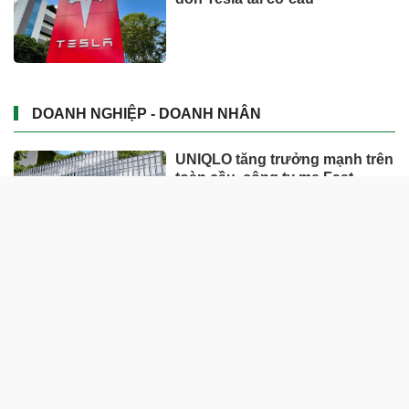
DOANH NGHIỆP - DOANH NHÂN
UNIQLO tăng trưởng mạnh trên
toàn cầu, công ty mẹ Fast
Retailing nâng mục tiêu doanh
thu và lợi nhuận năm 2026
Lộ diện khối tài sản trị giá gần
12.000 tỷ do con trai và con gái
ông Nguyễn Đức Thụy nắm
giữ tại một công ty sắp lên sàn
Một Gen Z giàu hơn cả ông
Trương Gia Bình, Bùi Thành