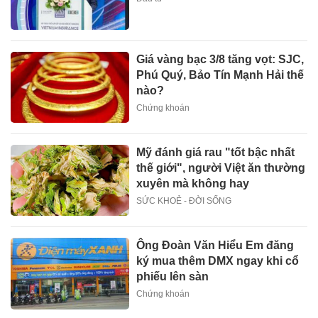
Giá vàng bạc 3/8 tăng vọt: SJC,
Phú Quý, Bảo Tín Mạnh Hải thế
nào?
Chứng khoán
Mỹ đánh giá rau "tốt bậc nhất
thế giới", người Việt ăn thường
xuyên mà không hay
SỨC KHOẺ - ĐỜI SỐNG
Ông Đoàn Văn Hiểu Em đăng
ký mua thêm DMX ngay khi cổ
phiếu lên sàn
Chứng khoán