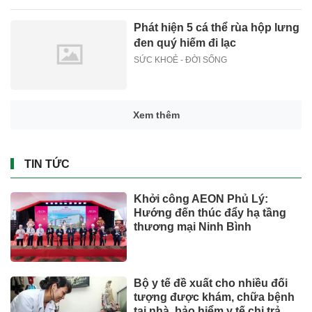
Phát hiện 5 cá thể rùa hộp lưng
đen quý hiếm đi lạc
SỨC KHOẺ - ĐỜI SỐNG
Xem thêm
TIN TỨC
Khởi công AEON Phủ Lý:
Hướng đến thúc đẩy hạ tầng
thương mại Ninh Bình
Bộ y tế đề xuất cho nhiều đối
tượng được khám, chữa bệnh
tại nhà, bảo hiểm y tế chi trả