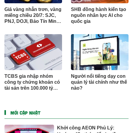
Giá vàng nhẫn trơn, vàng
SHB đồng hành kiến tạo
miếng chiều 20/7: SJC,
nguồn nhân lực AI cho
PNJ, DOJI, Bảo Tín Minh
quốc gia
Châu và Bảo Tín Mạnh
Hải tiếp tục giảm
TCBS gia nhập nhóm
Người nổi tiếng dạy con
công ty chứng khoán có
quản lý tài chính như thế
tài sản trên 100.000 tỷ
nào?
đồng
MỚI CẬP NHẬT
Khởi công AEON Phủ Lý: