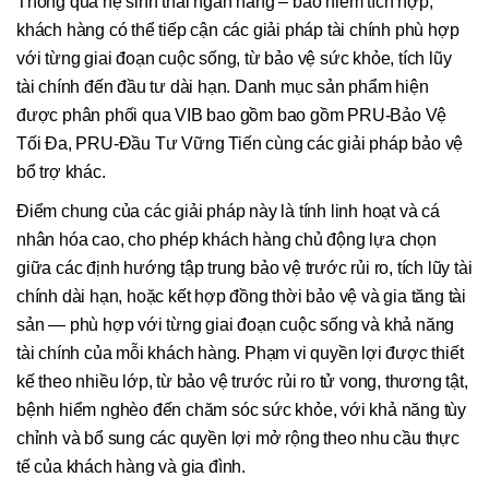
Thông qua hệ sinh thái ngân hàng – bảo hiểm tích hợp,
khách hàng có thể tiếp cận các giải pháp tài chính phù hợp
với từng giai đoạn cuộc sống, từ bảo vệ sức khỏe, tích lũy
tài chính đến đầu tư dài hạn. Danh mục sản phẩm hiện
được phân phối qua VIB bao gồm bao gồm PRU-Bảo Vệ
Tối Đa, PRU-Đầu Tư Vững Tiến cùng các giải pháp bảo vệ
bổ trợ khác.
Điểm chung của các giải pháp này là tính linh hoạt và cá
nhân hóa cao, cho phép khách hàng chủ động lựa chọn
giữa các định hướng tập trung bảo vệ trước rủi ro, tích lũy tài
chính dài hạn, hoặc kết hợp đồng thời bảo vệ và gia tăng tài
sản — phù hợp với từng giai đoạn cuộc sống và khả năng
tài chính của mỗi khách hàng. Phạm vi quyền lợi được thiết
kế theo nhiều lớp, từ bảo vệ trước rủi ro tử vong, thương tật,
bệnh hiểm nghèo đến chăm sóc sức khỏe, với khả năng tùy
chỉnh và bổ sung các quyền lợi mở rộng theo nhu cầu thực
tế của khách hàng và gia đình.