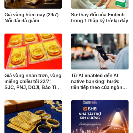
Giá vàng hôm nay (29/7):
Sự thay đổi của Fintech
Nối dài đà giảm
trong 1 thập kỷ trở lại đây
Giá vàng nhẫn trơn, vàng
Từ AI-enabled đến AI-
miếng chiều tối 22/7:
native banking: bước
SJC, PNJ, DOJI, Bảo Tín
tiến tiếp theo của ngành
Mạnh Hải đồng loạt quay
ngân hàng
đầu giảm giá tới 1,4 triệu
đồng/lượng