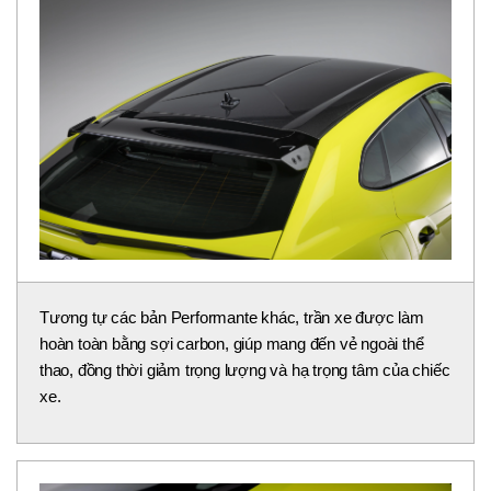
Ngoại thất của siêu xe này được nhấn mạnh bằng loạt chi
tiết sợi carbon lộ thiên, từ nắp capo, cản trước, vòm bánh
đến bộ khuếch tán sau. So với Urus SE, xe nhẹ hơn
khoảng 32 kg, đạt tổng khối lượng ở mức 2.473 kg.