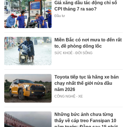
Người lao động hưởng trợ cấp
thai sản mấy tháng khi sinh
con thứ 2?
Đầu tư
Suzuki XL7 có bản nâng cấp
CÔNG NGHỆ - XE
Giá xăng dầu tác động chỉ số
CPI tháng 7 ra sao?
Đầu tư
Miền Bắc có nơi mưa to đến rất
to, đề phòng dông lốc