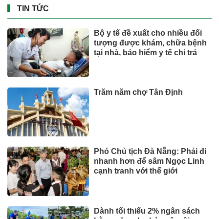
CÔNG NGHỆ - XE
Vượt Vingroup, "vua" xăng
dầu đạt doanh thu lớn nhất sàn
chứng khoán
VĂN HÓA – GIẢI TRÍ
Xem thêm
TIN TỨC
Bộ y tế đề xuất cho nhiều đối
tượng được khám, chữa bệnh
tại nhà, bảo hiểm y tế chi trả