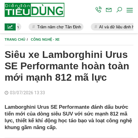
Trăm năm chợ Tân Định
AI và dữ liệu định hình tương lai ngành bả
TRANG CHỦ
CÔNG NGHỆ - XE
Siêu xe Lamborghini Urus
SE Performante hoàn toàn
mới mạnh 812 mã lực
03/07/2026 13:33
Lamborghini Urus SE Performante đánh dấu bước
tiến mới của dòng siêu SUV với sức mạnh 812 mã
lực, thiết kế khí động học táo bạo và loạt công nghệ
khung gầm nâng cấp.