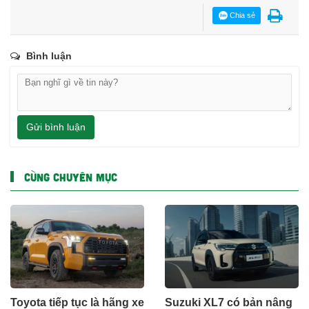
khắc nghỉ ngơi, thư giãn, và những trang sách là người bạn
đồng hành lý thú.
Nguồn
znews.vn
Bạn đang đọc bài viết
"Siêu xe Lamborghini Urus SE
Performante hoàn toàn mới mạnh 812 mã lực"
tại
chuyên mục
CÔNG NGHỆ - XE
. Mọi bài vở cộng tác xin
gọi hotline (
0987.245.378
)
hoặc gửi về địa chỉ
email
(
info.vstarmedia2018@gmail.com
).
Chia sẻ
Bình luận