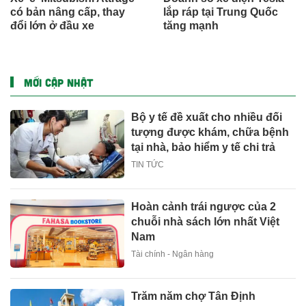
Honda tăng giá xe máy,
Cầm lái Land Rover
giảm giá ôtô
Defender 130 giá gần 8 tỷ
đi off-road, có gì hay?
Xe 'ế' Mitsubishi Attrage
Doanh số xe điện Tesla
có bản nâng cấp, thay
lắp ráp tại Trung Quốc
đổi lớn ở đầu xe
tăng mạnh
MỚI CẬP NHẬT
Bộ y tế đề xuất cho nhiều đối