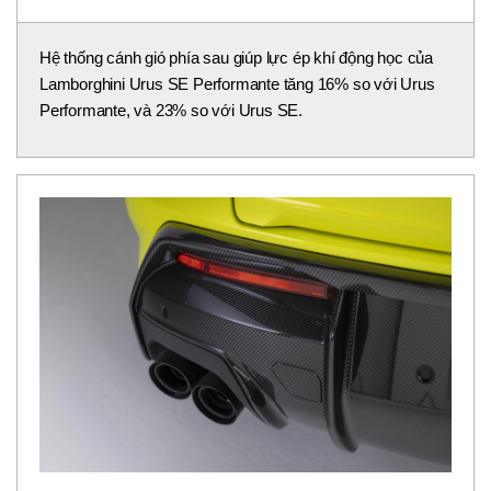
Phần đuôi Urus SE Performante gây ấn tượng với bộ
khuếch tán carbon cỡ lớn, cánh gió sau thể thao và các chi
tiết khí động học được tối ưu nhằm tăng lực ép, đồng thời
tạo cảm giác bề ngang rộng và đầy uy lực hơn.
Hệ thống cánh gió phía sau giúp lực ép khí động học của
Lamborghini Urus SE Performante tăng 16% so với Urus
Performante, và 23% so với Urus SE.