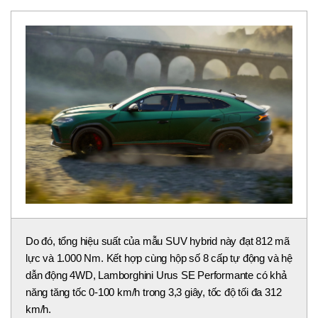
Lamborghini Urus SE Performante vẫn được trang bị động
cơ V8 twin-turbo 4.0L, công suất 620 mã lực và mô-men
xoắn 800 Nm. Động cơ điện đặt trước hộp số có công suất
192 mã lực và mô-men xoắn 483 Nm.