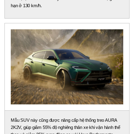
Đi kèm với động cơ điện là bộ pin lithium-ion dung lượng
25,9 kWh, bên cạnh các chế độ lái Strada, Sport, Corsa,
EV, Hybrid, Recharge, Performance và Rally. Chỉ với động
cơ điện, xe có thể di chuyển tối đa 60 km với tốc độ giới
hạn ở 130 km/h.