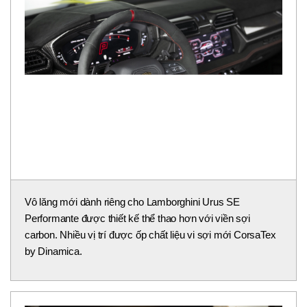
Vẫn tuân theo triết lý "Feel Like a Pilot", nội thất của
Lamborghini Urus SE Performante sở hữu bảng taplo 12.3
inch và màn hình trung tâm mới 12.3 inch, với giao diện
Lamborghini Infotainment System (LIS) từ siêu xe
Revuelto.