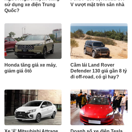
Xe điện siêu nhỏ Fiat
Thú chơi xe của doanh
Topolino sắp được bán
nhân Cường 'Đô La' thay
tại Mỹ, giá chỉ 14.000 USD
đổi
Người Nga chuyển sang
Ford F-150 bị Honda CR-
sử dụng xe điện Trung
V vượt mặt trên sân nhà
Quốc?