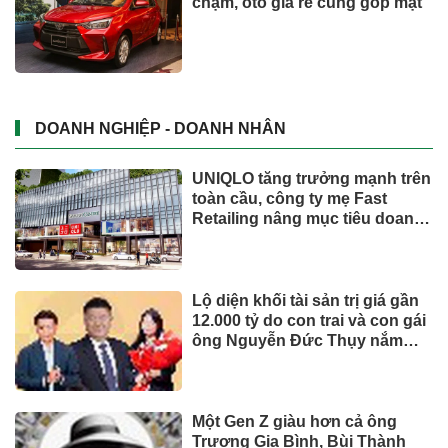
Dành tối thiểu 2% ngân sách
hằng năm cho bảo vệ môi
trường: 'Đòn bẩy' tài chính
công và bước ngoặt quản trị
hiện đại
Ả Rập Xê Út muốn lập liên minh
quốc tế để đối phó với các mối
đe dọa từ lực lượng Houthi
Đồng Nai đã quy hoạch ra sao
để trở thành cửa ngõ động lực
phía Nam?
TIẾP THỊ & TIÊU DÙNG
Biofermin chia sẻ bí quyết