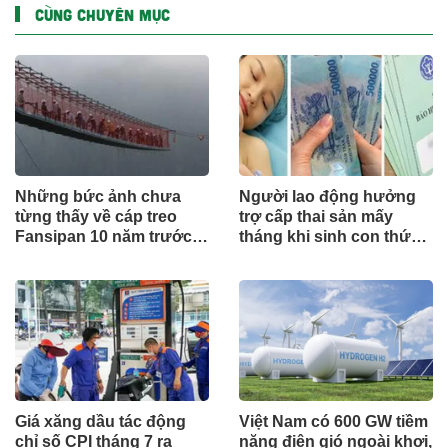
CÙNG CHUYÊN MỤC
Những bức ảnh chưa
Người lao động hưởng
từng thấy về cáp treo
trợ cấp thai sản mấy
Fansipan 10 năm trước:
tháng khi sinh con thứ
Đằng sau 15 phút lên nóc
2?
nhà Đông Dương
Giá xăng dầu tác động
Việt Nam có 600 GW tiềm
chỉ số CPI tháng 7 ra
năng điện gió ngoài khơi,