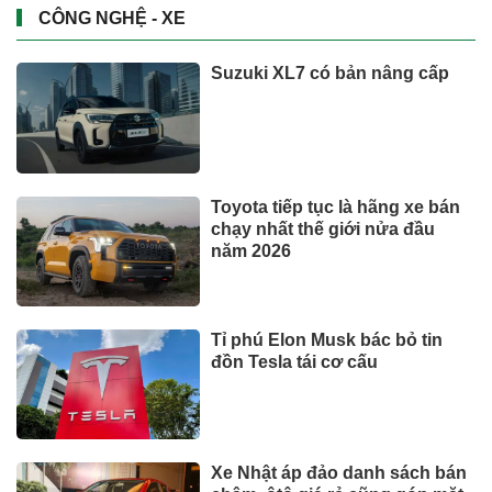
Quốc tế
UOBAM Việt Nam chính thức
chào bán Chứng chỉ Quỹ đầu
tư United Dòng Tiền Linh Hoạt
(UMMF)
Quốc tế
Xem thêm
TIN TỨC
Phó Chủ tịch Đà Nẵng: Phải đi
nhanh hơn để sâm Ngọc Linh
cạnh tranh với thế giới