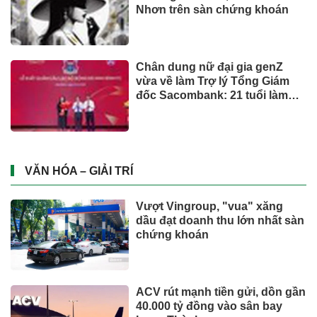
chăm sóc đường ruột chuẩn
Nhật
Mua ít nhưng chất lượng: sự
thay đổi của người tiêu dùng
và bài toán cho thương hiệu
quốc tế
UNIQLO ra mắt BST UTme! mới
lấy cảm hứng từ văn hóa Đà
Nẵng
Từ ngày 2/7, giá xăng dầu quay
đầu giảm