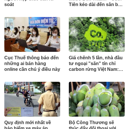
soát
Tiên kéo dài đến sân bay
Long Thành theo hình
thức công trình cấp bách
Cục Thuế thông báo đến
Giá chênh 5 lần, nhà đầu
những ai bán hàng
tư ngoại "săn" tín chỉ
online cần chú ý điều này
carbon rừng Việt Nam:
Đâu là điểm nghẽn?
Quy định mới nhất về
Bộ Công Thương sẽ
bảo hiểm xe máy áp
thúc đẩy đối thoại với