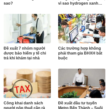
sao?
vì sao hydrogen xanh
vẫn chưa cất cánh?
Đề xuất 7 nhóm người
Các trường hợp không
được bảo hiểm y tế chi
phải tham gia BHXH bắt
trả khi khám tại nhà
buộc
Công khai danh sách
Đề xuất đầu tư tuyến
người nộp thuế cần rà
Metro Bến Thành – Suối