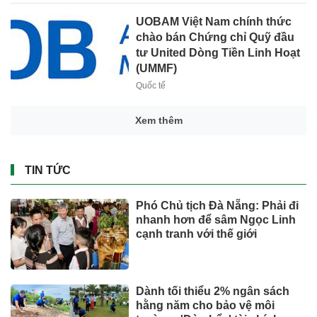
UOBAM Việt Nam chính thức
chào bán Chứng chỉ Quỹ đầu
tư United Dòng Tiền Linh Hoạt
(UMMF)
Quốc tế
Toyota tiếp tục là hãng xe bán
chạy nhất thế giới nửa đầu
năm 2026
CÔNG NGHỆ - XE
Những bức ảnh chưa từng
thấy về cáp treo Fansipan 10
năm trước: Đằng sau 15 phút
lên nóc nhà Đông Dương
Đầu tư