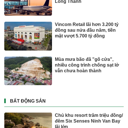
CÔNG NGHỆ - XE
Suzuki XL7 có bản nâng cấp
Toyota tiếp tục là hãng xe bán
chạy nhất thế giới nửa đầu
năm 2026
Tỉ phú Elon Musk bác bỏ tin
đồn Tesla tái cơ cấu