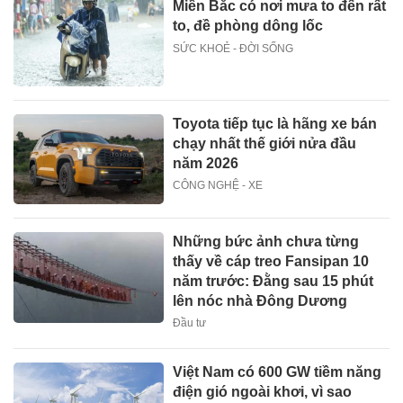
Miền Bắc có nơi mưa to đến rất
to, đề phòng dông lốc
SỨC KHOẺ - ĐỜI SỐNG
Toyota tiếp tục là hãng xe bán
chạy nhất thế giới nửa đầu
năm 2026
CÔNG NGHỆ - XE
Những bức ảnh chưa từng
thấy về cáp treo Fansipan 10
năm trước: Đằng sau 15 phút
lên nóc nhà Đông Dương
Đầu tư
Việt Nam có 600 GW tiềm năng
điện gió ngoài khơi, vì sao