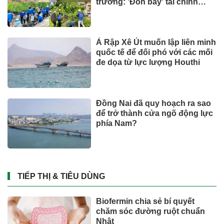
Việt Nam có 600 GW tiềm năng
điện gió ngoài khơi, vì sao
hydrogen xanh vẫn chưa cất
cánh?
Đầu tư
Chủ khu resort trăm triệu đồng/
đêm Six Senses Ninh Van Bay
lãi lớn
BẤT ĐỘNG SẢN
Hơn 19.000 lượt người dâng
hương tại Nghĩa trang Liệt sĩ
Quốc gia Vị Xuyên trong tháng
7
SỨC KHOẺ - ĐỜI SỐNG
Giá vàng hôm nay (3/8): Diễn
biến bất thường