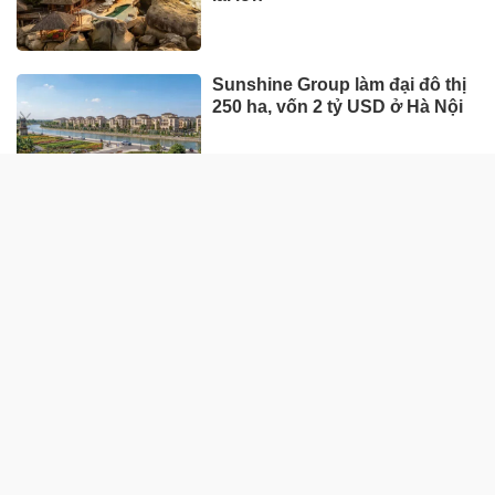
Xe Nhật áp đảo danh sách bán
chậm, ôtô giá rẻ cũng góp mặt
DOANH NGHIỆP - DOANH NHÂN
UNIQLO tăng trưởng mạnh trên
toàn cầu, công ty mẹ Fast
Retailing nâng mục tiêu doanh
thu và lợi nhuận năm 2026
Lộ diện khối tài sản trị giá gần
12.000 tỷ do con trai và con gái
ông Nguyễn Đức Thụy nắm
giữ tại một công ty sắp lên sàn