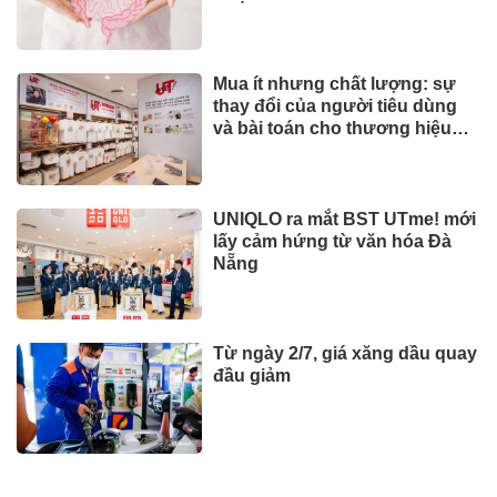
Tài chính - Ngân hàng
Phát hiện 5 cá thể rùa hộp lưng
đen quý hiếm đi lạc
SỨC KHOẺ - ĐỜI SỐNG
Từ thung lũng gió
Savannakhet đến hành trình tỷ
đô
SỨC KHOẺ - ĐỜI SỐNG
Hisense ra mắt PX4 Pro, mang
trải nghiệm điện ảnh chuyên
nghiệp đến không gian gia
đình