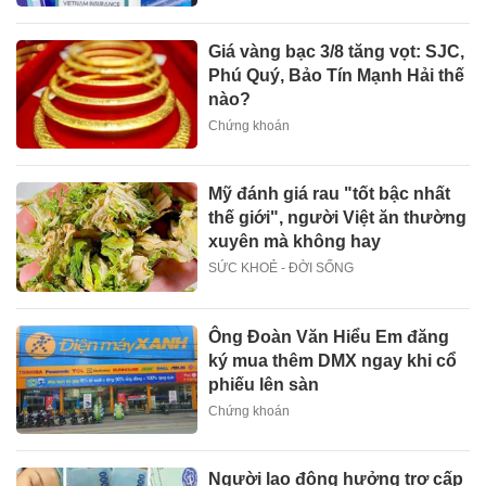
Giá vàng bạc 3/8 tăng vọt: SJC,
Phú Quý, Bảo Tín Mạnh Hải thế
nào?
Chứng khoán
Mỹ đánh giá rau "tốt bậc nhất
thế giới", người Việt ăn thường
xuyên mà không hay
SỨC KHOẺ - ĐỜI SỐNG
Ông Đoàn Văn Hiểu Em đăng
ký mua thêm DMX ngay khi cổ
phiếu lên sàn
Chứng khoán
Người lao động hưởng trợ cấp