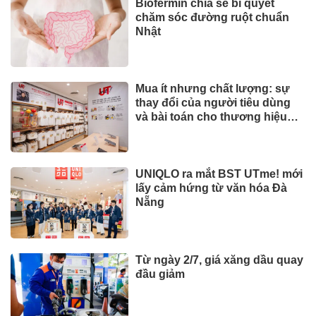
Biofermin chia sẻ bí quyết
chăm sóc đường ruột chuẩn
Nhật
Mua ít nhưng chất lượng: sự
thay đổi của người tiêu dùng
và bài toán cho thương hiệu
quốc tế
UNIQLO ra mắt BST UTme! mới
lấy cảm hứng từ văn hóa Đà
Nẵng
Từ ngày 2/7, giá xăng dầu quay
đầu giảm