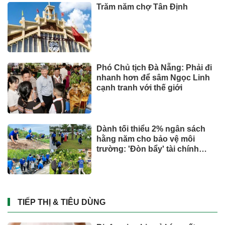
Trăm năm chợ Tân Định
Phó Chủ tịch Đà Nẵng: Phải đi
nhanh hơn để sâm Ngọc Linh
cạnh tranh với thế giới
Dành tối thiểu 2% ngân sách
hằng năm cho bảo vệ môi
trường: 'Đòn bẩy' tài chính
công và bước ngoặt quản trị
hiện đại
TIẾP THỊ & TIÊU DÙNG