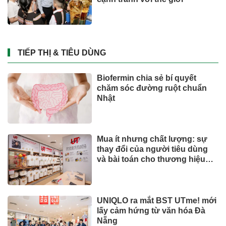
TIẾP THỊ & TIÊU DÙNG
Biofermin chia sẻ bí quyết
chăm sóc đường ruột chuẩn
Nhật
Mua ít nhưng chất lượng: sự
thay đổi của người tiêu dùng
và bài toán cho thương hiệu
quốc tế
UNIQLO ra mắt BST UTme! mới
lấy cảm hứng từ văn hóa Đà
Nẵng