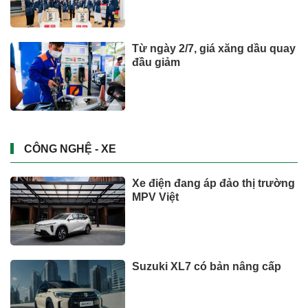
Từ ngày 2/7, giá xăng dầu quay
đầu giảm
CÔNG NGHỆ - XE
Xe điện đang áp đảo thị trường
MPV Việt
Suzuki XL7 có bản nâng cấp