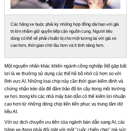
Các hãng xe buộc phải ký những hợp đồng dài hạn với giá
trị lớn nhằm giữ quyền tiếp cận nguồn cung. Người tiêu
dùng có thể sẽ phải chuẩn bị cho một tương lai với giá xe
cao hơn, thời gian chờ lâu hơn và ít tính năng hơn.
Một nguyên nhân khác khiến ngành công nghiệp ôtô gặp bất
lợi là xe thường sử dụng các thế hệ bộ nhớ cũ hơn so với
lĩnh vực AI. Những loại chip này cần thời gian kiểm định và
chứng nhận kéo dài để đảm bảo độ tin cậy trong môi trường
xe hơi, trong khi các nhà máy bán dẫn có thể kiếm lợi nhuận
cao hơn từ những dòng chip tiên tiến phục vụ trung tâm dữ
liệu AI.
Với sự dịch chuyển ưu tiên của ngành bán dẫn sang AI, các
hãng xe đang phải đối mặt với một "cuộc chiến chip" mà sức