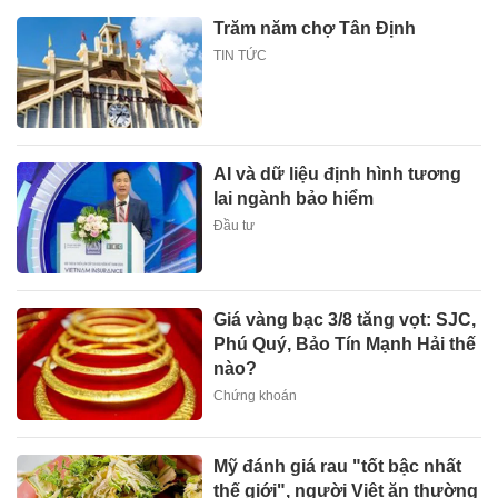
Trăm năm chợ Tân Định
TIN TỨC
AI và dữ liệu định hình tương
lai ngành bảo hiểm
Đầu tư
Giá vàng bạc 3/8 tăng vọt: SJC,
Phú Quý, Bảo Tín Mạnh Hải thế
nào?
Chứng khoán
Mỹ đánh giá rau "tốt bậc nhất
thế giới", người Việt ăn thường