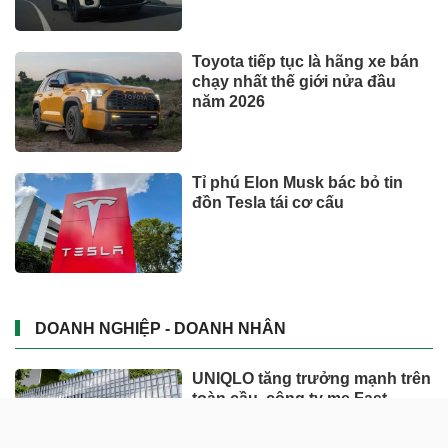
Toyota tiếp tục là hãng xe bán
chạy nhất thế giới nửa đầu
năm 2026
Tỉ phú Elon Musk bác bỏ tin
đồn Tesla tái cơ cấu
DOANH NGHIỆP - DOANH NHÂN
UNIQLO tăng trưởng mạnh trên
toàn cầu, công ty mẹ Fast
Retailing nâng mục tiêu doanh
thu và lợi nhuận năm 2026