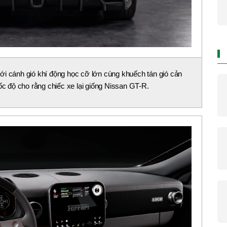
ới cánh gió khí động học cỡ lớn cùng khuếch tán gió cản
ốc độ cho rằng chiếc xe lại giống Nissan GT-R.