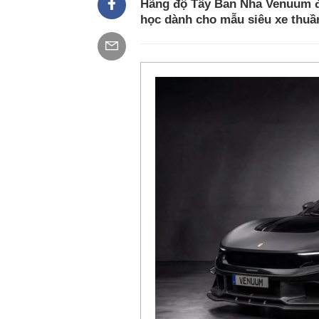
Hãng độ Tây Ban Nha Venuum đã
học dành cho mẫu siêu xe thuần