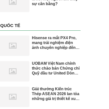
sự cân bằng?
QUỐC TẾ
Hisense ra mắt PX4 Pro,
mang trải nghiệm điện
ảnh chuyên nghiệp đến
không gian gia đình
UOBAM Việt Nam chính
thức chào bán Chứng chỉ
Quỹ đầu tư United Dòng
Tiền Linh Hoạt (UMMF)
Giải thưởng Kiến trúc
Thép ASEAN 2026 lan tỏa
những giá trị thiết kế xuất
sắc qua hợp tác khu vực