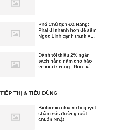
Phó Chủ tịch Đà Nẵng:
Phải đi nhanh hơn để sâm
Ngọc Linh cạnh tranh với
thế giới
Dành tối thiểu 2% ngân
sách hằng năm cho bảo
vệ môi trường: 'Đòn bẩy'
tài chính công và bước
ngoặt quản trị hiện đại
TIẾP THỊ & TIÊU DÙNG
Biofermin chia sẻ bí quyết
chăm sóc đường ruột
chuẩn Nhật