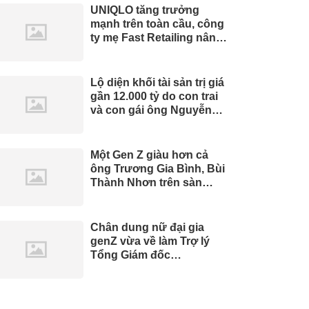
UNIQLO tăng trưởng
mạnh trên toàn cầu, công
ty mẹ Fast Retailing nâng
mục tiêu doanh thu và lợi
nhuận năm 2026
Lộ diện khối tài sản trị giá
gần 12.000 tỷ do con trai
và con gái ông Nguyễn
Đức Thụy nắm giữ tại một
công ty sắp lên sàn
Một Gen Z giàu hơn cả
ông Trương Gia Bình, Bùi
Thành Nhơn trên sàn
chứng khoán
Chân dung nữ đại gia
genZ vừa về làm Trợ lý
Tổng Giám đốc
Sacombank: 21 tuổi làm
Tổng Giám đốc doanh
nghiệp hàng không vũ