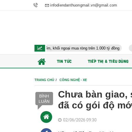
infodiendanthuongmail.vn@gmail.com
 hơn 27 điểm, khối ngoại mua ròng trên 1.000 tỷ đồng
TS Võ Trí Thà
TIN TỨC
TIẾP THỊ & TIÊU DÙNG
TRANG CHỦ
CÔNG NGHỆ - XE
Chưa bàn giao, s
BÌNH
LUẬN
đã có gói độ mớ
02/06/2026 09:30