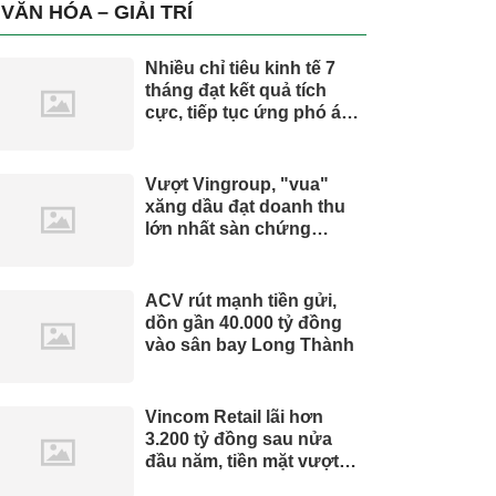
trụ, nắm giữ khối tài sản
VĂN HÓA – GIẢI TRÍ
hàng nghìn tỷ
Nhiều chỉ tiêu kinh tế 7
tháng đạt kết quả tích
cực, tiếp tục ứng phó áp
lực lạm phát
Vượt Vingroup, "vua"
xăng dầu đạt doanh thu
lớn nhất sàn chứng
khoán
ACV rút mạnh tiền gửi,
dồn gần 40.000 tỷ đồng
vào sân bay Long Thành
Vincom Retail lãi hơn
3.200 tỷ đồng sau nửa
đầu năm, tiền mặt vượt
5.700 tỷ đồng