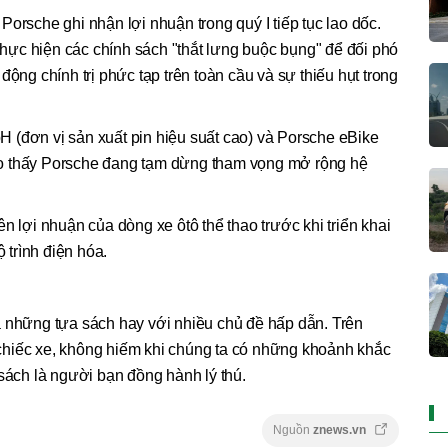
orsche ghi nhận lợi nhuận trong quý I tiếp tục lao dốc.
ực hiện các chính sách "thắt lưng buộc bụng" để đối phó
động chính trị phức tạp trên toàn cầu và sự thiếu hụt trong
 (đơn vị sản xuất pin hiệu suất cao) và Porsche eBike
o thấy Porsche đang tạm dừng tham vọng mở rộng hệ
n lợi nhuận của dòng xe ôtô thể thao trước khi triển khai
ộ trình điện hóa.
 những tựa sách hay với nhiều chủ đề hấp dẫn. Trên
hiếc xe, không hiếm khi chúng ta có những khoảnh khắc
 sách là người bạn đồng hành lý thú.
Nguồn
znews.vn