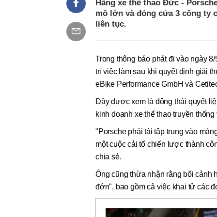
Hãng xe thể thao Đức - Porsch
mô lớn và đóng cửa 3 công ty c
liên tục.
Trong thông báo phát đi vào ngày 8/
trí việc làm sau khi quyết định giải
eBike Performance GmbH và Cetit
Đây được xem là động thái quyết li
kinh doanh xe thể thao truyền thống
"Porsche phải tái tập trung vào mảng
một cuộc cải tổ chiến lược thành cô
chia sẻ.
Ông cũng thừa nhận rằng bối cảnh h
đớn", bao gồm cả việc khai tử các đ