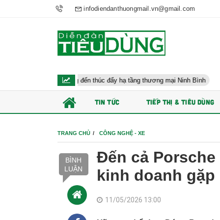
infodiendanthuongmail.vn@gmail.com
ý: Hướng đến thúc đẩy hạ tầng thương mại Ninh Bình
Điều hành 
TIN TỨC
TIẾP THỊ & TIÊU DÙNG
TRANG CHỦ
CÔNG NGHỆ - XE
Đến cả Porsche 
BÌNH
LUẬN
kinh doanh gặp
11/05/2026 13:00