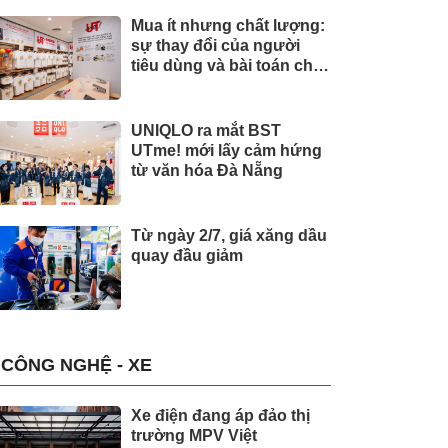
Mua ít nhưng chất lượng:
sự thay đổi của người
tiêu dùng và bài toán cho
thương hiệu quốc tế
UNIQLO ra mắt BST
UTme! mới lấy cảm hứng
từ văn hóa Đà Nẵng
Từ ngày 2/7, giá xăng dầu
quay đầu giảm
CÔNG NGHỆ - XE
Xe điện đang áp đảo thị
trường MPV Việt