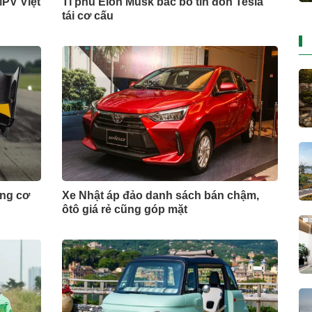
MPV Việt
Tỉ phú Elon Musk bác bỏ tin đồn Tesla
tái cơ cấu
ộng cơ
Xe Nhật áp đảo danh sách bán chậm,
ôtô giá rẻ cũng góp mặt