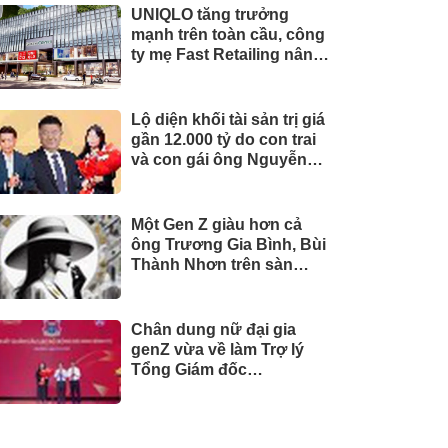
UNIQLO tăng trưởng
mạnh trên toàn cầu, công
ty mẹ Fast Retailing nâng
mục tiêu doanh thu và lợi
nhuận năm 2026
Lộ diện khối tài sản trị giá
gần 12.000 tỷ do con trai
và con gái ông Nguyễn
Đức Thụy nắm giữ tại một
công ty sắp lên sàn
Một Gen Z giàu hơn cả
ông Trương Gia Bình, Bùi
Thành Nhơn trên sàn
chứng khoán
Chân dung nữ đại gia
genZ vừa về làm Trợ lý
Tổng Giám đốc
Sacombank: 21 tuổi làm
Tổng Giám đốc doanh
nghiệp hàng không vũ