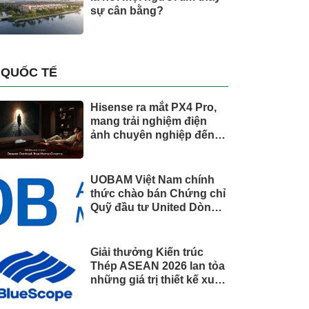
sự cân bằng?
QUỐC TẾ
Hisense ra mắt PX4 Pro,
mang trải nghiệm điện
ảnh chuyên nghiệp đến
không gian gia đình
UOBAM Việt Nam chính
thức chào bán Chứng chỉ
Quỹ đầu tư United Dòng
Tiền Linh Hoạt (UMMF)
Giải thưởng Kiến trúc
Thép ASEAN 2026 lan tỏa
những giá trị thiết kế xuất
sắc qua hợp tác khu vực