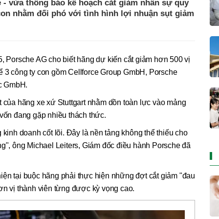
e - vừa thông báo kế hoạch cắt giảm nhân sự quy
on nhằm đối phó với tình hình lợi nhuận sụt giảm
5, Porsche AG cho biết hãng dự kiến cắt giảm hơn 500 vị
 thể 3 công ty con gồm Cellforce Group GmbH, Porsche
ec GmbH.
ệt của hãng xe xứ Stuttgart nhằm dồn toàn lực vào mảng
 vốn đang gặp nhiều thách thức.
 kinh doanh cốt lõi. Đây là nền tảng không thể thiếu cho
ng", ông Michael Leiters, Giám đốc điều hành Porsche đã
iện tại buộc hãng phải thực hiện những đợt cắt giảm "đau
ơn vị thành viên từng được kỳ vọng cao.