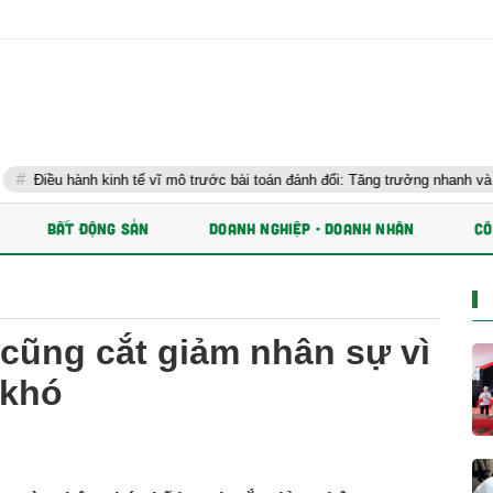
kinh tế vĩ mô trước bài toán đánh đổi: Tăng trưởng nhanh và ổn định bền vữ
BẤT ĐỘNG SẢN
DOANH NGHIỆP - DOANH NHÂN
CÔ
cũng cắt giảm nhân sự vì
 khó