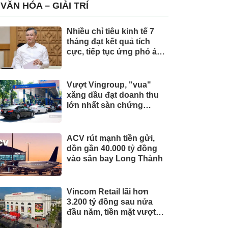
trụ, nắm giữ khối tài sản
VĂN HÓA – GIẢI TRÍ
hàng nghìn tỷ
Nhiều chỉ tiêu kinh tế 7
tháng đạt kết quả tích
cực, tiếp tục ứng phó áp
lực lạm phát
Vượt Vingroup, "vua"
xăng dầu đạt doanh thu
lớn nhất sàn chứng
khoán
ACV rút mạnh tiền gửi,
dồn gần 40.000 tỷ đồng
vào sân bay Long Thành
Vincom Retail lãi hơn
3.200 tỷ đồng sau nửa
đầu năm, tiền mặt vượt
5.700 tỷ đồng