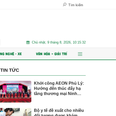
Tìm kiếm
Chủ nhật, 9 tháng 8, 2026, 10:15:33
ng
Chứng khoán Kafi chuẩn bị IPO 125 triệu cổ phiếu và phát hành
NG NGHỆ - XE
VĂN HÓA – GIẢI TRÍ
TIN TỨC
Khởi công AEON Phủ Lý:
Hướng đến thúc đẩy hạ
tầng thương mại Ninh
Bình
Bộ y tế đề xuất cho nhiều
đối tượng được khám,