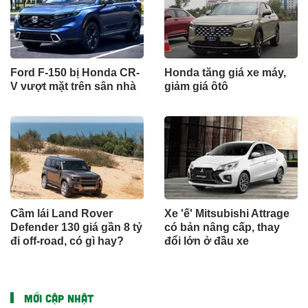
Ford F-150 bị Honda CR-
Honda tăng giá xe máy,
V vượt mặt trên sân nhà
giảm giá ôtô
Cầm lái Land Rover
Xe 'ế' Mitsubishi Attrage
Defender 130 giá gần 8 tỷ
có bản nâng cấp, thay
đi off-road, có gì hay?
đổi lớn ở đầu xe
MỚI CẬP NHẬT