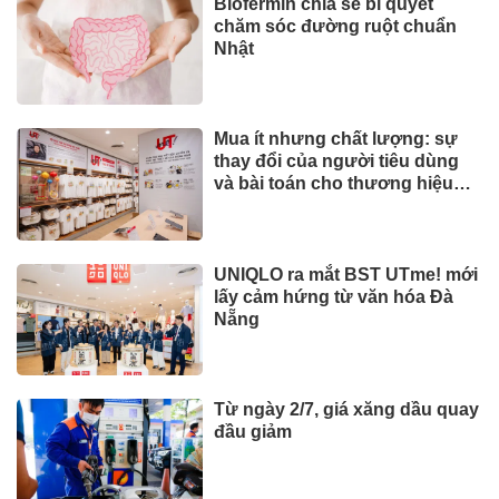
Biofermin chia sẻ bí quyết
chăm sóc đường ruột chuẩn
Nhật
Mua ít nhưng chất lượng: sự
thay đổi của người tiêu dùng
và bài toán cho thương hiệu
quốc tế
UNIQLO ra mắt BST UTme! mới
lấy cảm hứng từ văn hóa Đà
Nẵng
Từ ngày 2/7, giá xăng dầu quay
đầu giảm