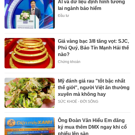
AI và dữ liệu định hình tương
lai ngành bảo hiểm
Đầu tư
Giá vàng bạc 3/8 tăng vọt: SJC,
Phú Quý, Bảo Tín Mạnh Hải thế
nào?
Chứng khoán
Mỹ đánh giá rau "tốt bậc nhất
thế giới", người Việt ăn thường
xuyên mà không hay
SỨC KHOẺ - ĐỜI SỐNG
Ông Đoàn Văn Hiểu Em đăng
ký mua thêm DMX ngay khi cổ
phiếu lên sàn