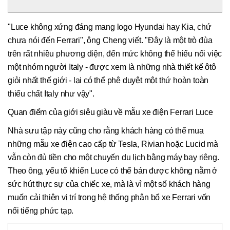
"Luce không xứng đáng mang logo Hyundai hay Kia, chứ
chưa nói đến Ferrari", ông Cheng viết. "Đây là một trò đùa
trên rất nhiều phương diện, đến mức không thể hiểu nổi việc
một nhóm người Italy - được xem là những nhà thiết kế ôtô
giỏi nhất thế giới - lại có thể phê duyệt một thứ hoàn toàn
thiếu chất Italy như vậy".
Quan điểm của giới siêu giàu về mẫu xe điện Ferrari Luce
Nhà sưu tập này cũng cho rằng khách hàng có thể mua
những mẫu xe điện cao cấp từ Tesla, Rivian hoặc Lucid mà
vẫn còn đủ tiền cho một chuyến du lịch bằng máy bay riêng.
Theo ông, yếu tố khiến Luce có thể bán được không nằm ở
sức hút thực sự của chiếc xe, mà là vì một số khách hàng
muốn cải thiện vị trí trong hệ thống phân bổ xe Ferrari vốn
nổi tiếng phức tạp.