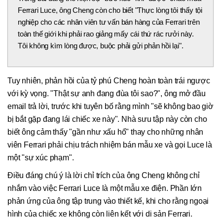
Ferrari Luce, ông Cheng còn cho biết "Thực lòng tôi thấy tội
nghiệp cho các nhân viên tư vấn bán hàng của Ferrari trên
toàn thế giới khi phải rao giảng mấy cái thứ rác rưởi này.
Tôi không kìm lòng được, buộc phải gửi phản hồi lại".
Tuy nhiên, phản hồi của tỷ phú Cheng hoàn toàn trái ngược
với kỳ vọng. "Thật sự anh đang đùa tôi sao?", ông mở đầu
email trả lời, trước khi tuyên bố rằng mình "sẽ không bao giờ
bị bắt gặp đang lái chiếc xe này". Nhà sưu tập này còn cho
biết ông cảm thấy "gần như xấu hổ" thay cho những nhân
viên Ferrari phải chịu trách nhiệm bán mẫu xe và gọi Luce là
một "sự xúc phạm".
Điều đáng chú ý là lời chỉ trích của ông Cheng không chỉ
nhắm vào việc Ferrari Luce là một mẫu xe điện. Phần lớn
phản ứng của ông tập trung vào thiết kế, khi cho rằng ngoại
hình của chiếc xe không còn liên kết với di sản Ferrari.