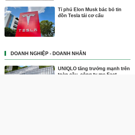
Tỉ phú Elon Musk bác bỏ tin
đồn Tesla tái cơ cấu
DOANH NGHIỆP - DOANH NHÂN
UNIQLO tăng trưởng mạnh trên
toàn cầu, công ty mẹ Fast
Retailing nâng mục tiêu doanh
thu và lợi nhuận năm 2026
Lộ diện khối tài sản trị giá gần
12.000 tỷ do con trai và con gái
ông Nguyễn Đức Thụy nắm
giữ tại một công ty sắp lên sàn