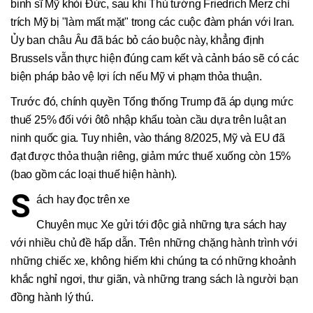
binh sĩ Mỹ khỏi Đức, sau khi Thủ tướng Friedrich Merz chỉ
trích Mỹ bị "làm mất mặt" trong các cuộc đàm phán với Iran.
Ủy ban châu Âu đã bác bỏ cáo buộc này, khẳng định
Brussels vẫn thực hiện đúng cam kết và cảnh báo sẽ có các
biện pháp bảo vệ lợi ích nếu Mỹ vi phạm thỏa thuận.
Trước đó, chính quyền Tổng thống Trump đã áp dụng mức
thuế 25% đối với ôtô nhập khẩu toàn cầu dựa trên luật an
ninh quốc gia. Tuy nhiên, vào tháng 8/2025, Mỹ và EU đã
đạt được thỏa thuận riêng, giảm mức thuế xuống còn 15%
(bao gồm các loại thuế hiện hành).
S
ách hay đọc trên xe
Chuyên mục Xe gửi tới độc giả những tựa sách hay
với nhiều chủ đề hấp dẫn. Trên những chặng hành trình với
những chiếc xe, không hiếm khi chúng ta có những khoảnh
khắc nghỉ ngơi, thư giãn, và những trang sách là người bạn
đồng hành lý thú.