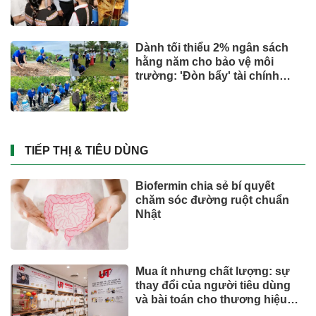
Dành tối thiểu 2% ngân sách
hằng năm cho bảo vệ môi
trường: 'Đòn bẩy' tài chính
công và bước ngoặt quản trị
hiện đại
TIẾP THỊ & TIÊU DÙNG
Biofermin chia sẻ bí quyết
chăm sóc đường ruột chuẩn
Nhật
Mua ít nhưng chất lượng: sự
thay đổi của người tiêu dùng
và bài toán cho thương hiệu
quốc tế