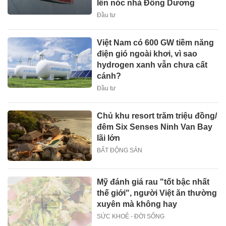
lên nóc nhà Đông Dương
Đầu tư
Việt Nam có 600 GW tiềm năng
điện gió ngoài khơi, vì sao
hydrogen xanh vẫn chưa cất
cánh?
Đầu tư
Chủ khu resort trăm triệu đồng/
đêm Six Senses Ninh Van Bay
lãi lớn
BẤT ĐỘNG SẢN
Mỹ đánh giá rau "tốt bậc nhất
thế giới", người Việt ăn thường
xuyên mà không hay
SỨC KHOẺ - ĐỜI SỐNG