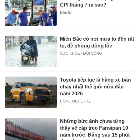
CPI tháng 7 ra sao?
Đầu tư
Miền Bắc có nơi mưa to đến rất
to, đề phòng dông lốc
SỨC KHOẺ - ĐỜI SỐNG
Toyota tiếp tục là hãng xe bán
chạy nhất thế giới nửa đầu
năm 2026
CÔNG NGHỆ - XE
Những bức ảnh chưa từng
thấy về cáp treo Fansipan 10
năm trước: Đằng sau 15 phút