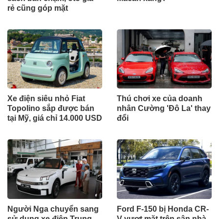
rẻ cũng góp mặt
Xe điện siêu nhỏ Fiat
Thú chơi xe của doanh
Topolino sắp được bán
nhân Cường 'Đô La' thay
tại Mỹ, giá chỉ 14.000 USD
đổi
Người Nga chuyển sang
Ford F-150 bị Honda CR-
sử dụng xe điện Trung
V vượt mặt trên sân nhà