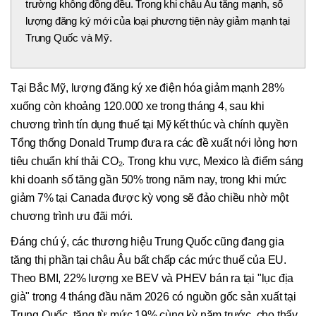
trường không đồng đều. Trong khi châu Âu tăng mạnh, số
lượng đăng ký mới của loại phương tiện này giảm mạnh tại
Trung Quốc và Mỹ.
Tại Bắc Mỹ, lượng đăng ký xe điện hóa giảm mạnh 28%
xuống còn khoảng 120.000 xe trong tháng 4, sau khi
chương trình tín dụng thuế tại Mỹ kết thúc và chính quyền
Tổng thống Donald Trump đưa ra các đề xuất nới lỏng hơn
tiêu chuẩn khí thải CO₂. Trong khu vực, Mexico là điểm sáng
khi doanh số tăng gần 50% trong năm nay, trong khi mức
giảm 7% tại Canada được kỳ vọng sẽ đảo chiều nhờ một
chương trình ưu đãi mới.
Đáng chú ý, các thương hiệu Trung Quốc cũng đang gia
tăng thị phần tại châu Âu bất chấp các mức thuế của EU.
Theo BMI, 22% lượng xe BEV và PHEV bán ra tại "lục địa
già" trong 4 tháng đầu năm 2026 có nguồn gốc sản xuất tại
Trung Quốc, tăng từ mức 19% cùng kỳ năm trước, cho thấy