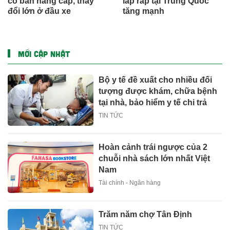
có bản nâng cấp, thay
lắp ráp tại Trung Quốc
đổi lớn ở đầu xe
tăng mạnh
MỚI CẬP NHẬT
Bộ y tế đề xuất cho nhiều đối
tượng được khám, chữa bệnh
tại nhà, bảo hiểm y tế chi trả
TIN TỨC
Hoàn cảnh trái ngược của 2
chuỗi nhà sách lớn nhất Việt
Nam
Tài chính - Ngân hàng
Trăm năm chợ Tân Định
TIN TỨC