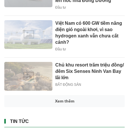
lên nóc nhà Đông Dương
Đầu tư
Việt Nam có 600 GW tiềm năng
điện gió ngoài khơi, vì sao
hydrogen xanh vẫn chưa cất
cánh?
Đầu tư
Chủ khu resort trăm triệu đồng/
đêm Six Senses Ninh Van Bay
lãi lớn
BẤT ĐỘNG SẢN
Xem thêm
TIN TỨC