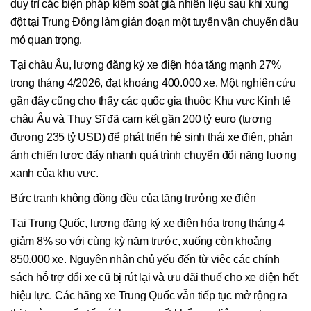
duy trì các biện pháp kiểm soát giá nhiên liệu sau khi xung
đột tại Trung Đông làm gián đoạn một tuyến vận chuyển dầu
mỏ quan trọng.
Tại châu Âu, lượng đăng ký xe điện hóa tăng mạnh 27%
trong tháng 4/2026, đạt khoảng 400.000 xe. Một nghiên cứu
gần đây cũng cho thấy các quốc gia thuộc Khu vực Kinh tế
châu Âu và Thụy Sĩ đã cam kết gần 200 tỷ euro (tương
đương 235 tỷ USD) để phát triển hệ sinh thái xe điện, phản
ánh chiến lược đẩy nhanh quá trình chuyển đổi năng lượng
xanh của khu vực.
Bức tranh không đồng đều của tăng trưởng xe điện
Tại Trung Quốc, lượng đăng ký xe điện hóa trong tháng 4
giảm 8% so với cùng kỳ năm trước, xuống còn khoảng
850.000 xe. Nguyên nhân chủ yếu đến từ việc các chính
sách hỗ trợ đổi xe cũ bị rút lại và ưu đãi thuế cho xe điện hết
hiệu lực. Các hãng xe Trung Quốc vẫn tiếp tục mở rộng ra