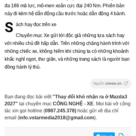
đa 186 mã lực, mô-men xoắn cực đại 240 Nm. Phiên bản
này đi kèm hệ dẫn động cầu trước hoặc dẫn động 4 bánh.
S
ách hay đọc trên xe
Chuyên mục Xe gửi tới độc giả những tựa sách hay
với nhiều chủ đề hấp dẫn. Trên những chặng hành trình với
những chiếc xe, không hiếm khi chúng ta có những khoảnh
khắc nghỉ ngơi, thư giãn, và những trang sách là người bạn
đồng hành lý thú.
Nguồn
znews.vn
Bạn đang đọc bài viết
"Thay đổi khó nhận ra ở Mazda3
2027"
tại chuyên mục
CÔNG NGHỆ - XE
. Mọi bài vở cộng
tác xin gọi hotline (
0987.245.378
)
hoặc gửi về địa chỉ
email
(
info.vstarmedia2018@gmail.com
).
Chia sẻ