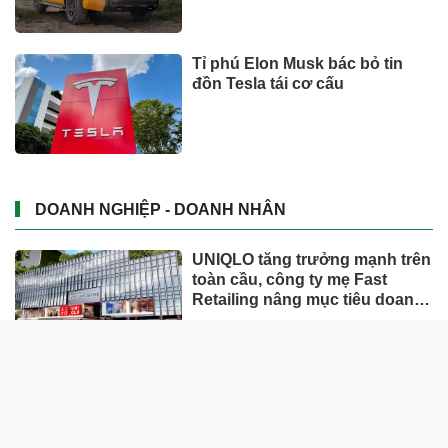
Tỉ phú Elon Musk bác bỏ tin
đồn Tesla tái cơ cấu
DOANH NGHIỆP - DOANH NHÂN
UNIQLO tăng trưởng mạnh trên
toàn cầu, công ty mẹ Fast
Retailing nâng mục tiêu doanh
thu và lợi nhuận năm 2026
Lộ diện khối tài sản trị giá gần
12.000 tỷ do con trai và con gái
ông Nguyễn Đức Thụy nắm
giữ tại một công ty sắp lên sàn