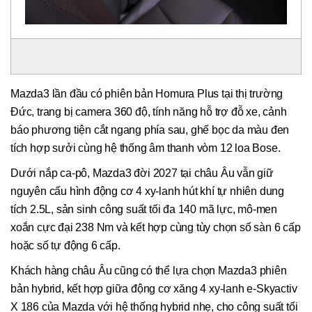
Mazda3 lần đầu có phiên bản Homura Plus tại thị trường
Đức, trang bị camera 360 độ, tính năng hỗ trợ đỗ xe, cảnh
báo phương tiện cắt ngang phía sau, ghế bọc da màu đen
tích hợp sưởi cùng hệ thống âm thanh vòm 12 loa Bose.
Dưới nắp ca-pô, Mazda3 đời 2027 tại châu Âu vẫn giữ
nguyên cấu hình động cơ 4 xy-lanh hút khí tự nhiên dung
tích 2.5L, sản sinh công suất tối đa 140 mã lực, mô-men
xoắn cực đại 238 Nm và kết hợp cùng tùy chọn số sàn 6 cấp
hoặc số tự động 6 cấp.
Khách hàng châu Âu cũng có thể lựa chọn Mazda3 phiên
bản hybrid, kết hợp giữa động cơ xăng 4 xy-lanh e-Skyactiv
X 186 của Mazda với hệ thống hybrid nhẹ, cho công suất tối