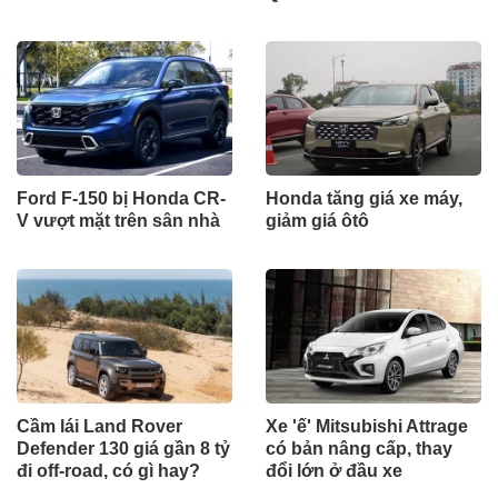
Ford F-150 bị Honda CR-
Honda tăng giá xe máy,
V vượt mặt trên sân nhà
giảm giá ôtô
Cầm lái Land Rover
Xe 'ế' Mitsubishi Attrage
Defender 130 giá gần 8 tỷ
có bản nâng cấp, thay
đi off-road, có gì hay?
đổi lớn ở đầu xe