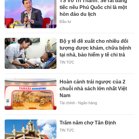
TS Võ Trí Thành: Sẽ rất đáng
tiếc nếu Phú Quốc chỉ là một
hòn đảo du lịch
Đầu tư
Bộ y tế đề xuất cho nhiều đối
tượng được khám, chữa bệnh
tại nhà, bảo hiểm y tế chi trả
TIN TỨC
Hoàn cảnh trái ngược của 2
chuỗi nhà sách lớn nhất Việt
Nam
Tài chính - Ngân hàng
Trăm năm chợ Tân Định
TIN TỨC