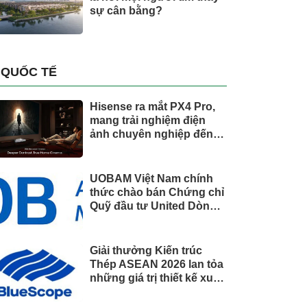
sự cân bằng?
QUỐC TẾ
Hisense ra mắt PX4 Pro,
mang trải nghiệm điện
ảnh chuyên nghiệp đến
không gian gia đình
UOBAM Việt Nam chính
thức chào bán Chứng chỉ
Quỹ đầu tư United Dòng
Tiền Linh Hoạt (UMMF)
Giải thưởng Kiến trúc
Thép ASEAN 2026 lan tỏa
những giá trị thiết kế xuất
sắc qua hợp tác khu vực