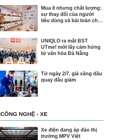
Mua ít nhưng chất lượng:
sự thay đổi của người
tiêu dùng và bài toán cho
thương hiệu quốc tế
UNIQLO ra mắt BST
UTme! mới lấy cảm hứng
từ văn hóa Đà Nẵng
Từ ngày 2/7, giá xăng dầu
quay đầu giảm
CÔNG NGHỆ - XE
Xe điện đang áp đảo thị
trường MPV Việt