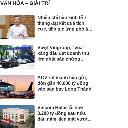
trụ, nắm giữ khối tài sản
VĂN HÓA – GIẢI TRÍ
hàng nghìn tỷ
Nhiều chỉ tiêu kinh tế 7
tháng đạt kết quả tích
cực, tiếp tục ứng phó áp
lực lạm phát
Vượt Vingroup, "vua"
xăng dầu đạt doanh thu
lớn nhất sàn chứng
khoán
ACV rút mạnh tiền gửi,
dồn gần 40.000 tỷ đồng
vào sân bay Long Thành
Vincom Retail lãi hơn
3.200 tỷ đồng sau nửa
đầu năm, tiền mặt vượt
5.700 tỷ đồng