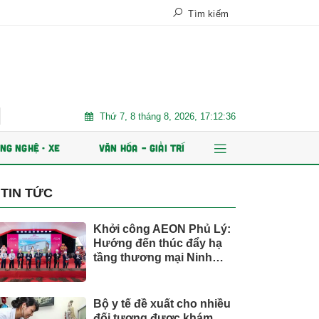
Tìm kiếm
Thứ 7, 8 tháng 8, 2026, 17:12:38
Chứng khoán Kafi chuẩn bị IPO 125 triệu cổ phiếu và phát hành E
NG NGHỆ - XE
VĂN HÓA – GIẢI TRÍ
TIN TỨC
Khởi công AEON Phủ Lý:
Hướng đến thúc đẩy hạ
tầng thương mại Ninh
Bình
Bộ y tế đề xuất cho nhiều
đối tượng được khám,