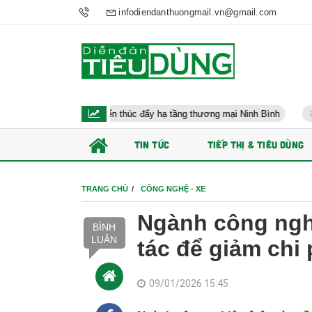
infodiendanthuongmail.vn@gmail.com
Hướng đến thúc đẩy hạ tầng thương mại Ninh Bình
Điều hành kin
TIN TỨC
TIẾP THỊ & TIÊU DÙNG
TRANG CHỦ
CÔNG NGHỆ - XE
Ngành công ngh
BÌNH
LUẬN
tác để giảm chi 
09/01/2026 15:45