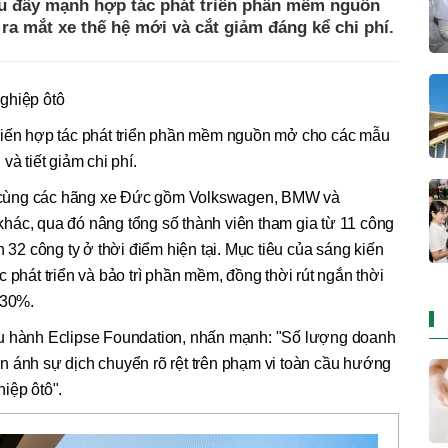
u đẩy mạnh hợp tác phát triển phần mềm nguồn
ra mắt xe thế hệ mới và cắt giảm đáng kể chi phí.
ghiệp ôtô
kiến hợp tác phát triển phần mềm nguồn mở cho các mẫu
và tiết giảm chi phí.
 cùng các hãng xe Đức gồm Volkswagen, BMW và
hác, qua đó nâng tổng số thành viên tham gia từ 11 công
n 32 công ty ở thời điểm hiện tại. Mục tiêu của sáng kiến
 phát triển và bảo trì phần mềm, đồng thời rút ngắn thời
 30%.
ều hành Eclipse Foundation, nhấn mạnh: "Số lượng doanh
n ánh sự dịch chuyển rõ rệt trên phạm vi toàn cầu hướng
iệp ôtô".