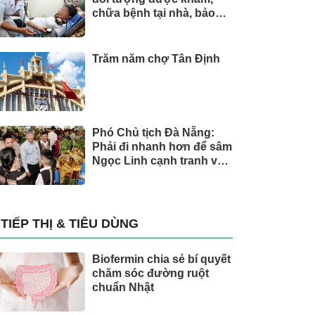
chữa bệnh tại nhà, bảo
hiểm y tế chi trả
Trăm năm chợ Tân Định
Phó Chủ tịch Đà Nẵng:
Phải đi nhanh hơn để sâm
Ngọc Linh cạnh tranh với
thế giới
TIẾP THỊ & TIÊU DÙNG
Biofermin chia sẻ bí quyết
chăm sóc đường ruột
chuẩn Nhật