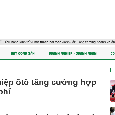
h tế vĩ mô trước bài toán đánh đổi: Tăng trưởng nhanh và ổn định bền vững
BẤT ĐỘNG SẢN
DOANH NGHIỆP - DOANH NHÂN
CÔ
iệp ôtô tăng cường hợp
phí