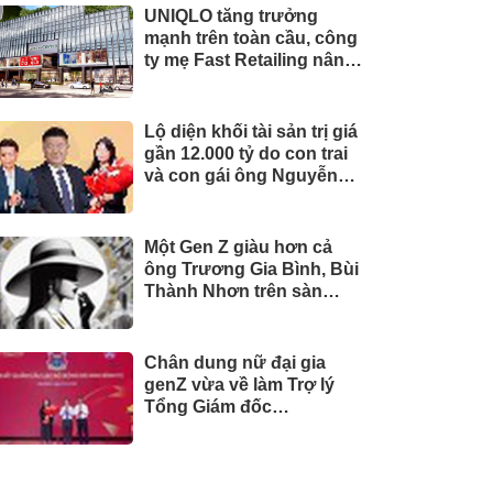
UNIQLO tăng trưởng
mạnh trên toàn cầu, công
ty mẹ Fast Retailing nâng
mục tiêu doanh thu và lợi
nhuận năm 2026
Lộ diện khối tài sản trị giá
gần 12.000 tỷ do con trai
và con gái ông Nguyễn
Đức Thụy nắm giữ tại một
công ty sắp lên sàn
Một Gen Z giàu hơn cả
ông Trương Gia Bình, Bùi
Thành Nhơn trên sàn
chứng khoán
Chân dung nữ đại gia
genZ vừa về làm Trợ lý
Tổng Giám đốc
Sacombank: 21 tuổi làm
Tổng Giám đốc doanh
nghiệp hàng không vũ