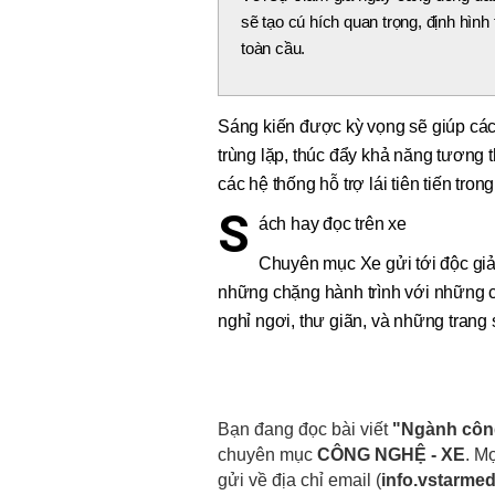
sẽ tạo cú hích quan trọng, định hìn
toàn cầu.
Sáng kiến được kỳ vọng sẽ giúp cá
trùng lặp, thúc đẩy khả năng tương th
các hệ thống hỗ trợ lái tiên tiến tro
S
ách hay đọc trên xe
Chuyên mục Xe gửi tới độc giả
những chặng hành trình với những c
nghỉ ngơi, thư giãn, và những trang
Bạn đang đọc bài viết
"Ngành công
chuyên mục
CÔNG NGHỆ - XE
. Mọ
gửi về địa chỉ email
(
info.vstarme