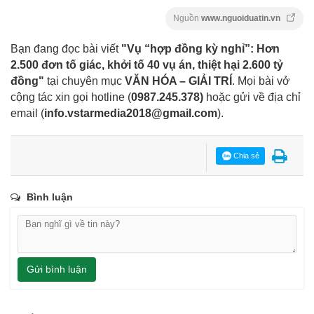
Nguồn
www.nguoiduatin.vn
Bạn đang đọc bài viết
"Vụ “hợp đồng kỳ nghỉ”: Hơn
2.500 đơn tố giác, khởi tố 40 vụ án, thiệt hại 2.600 tỷ
đồng"
tại chuyên mục
VĂN HÓA – GIẢI TRÍ
. Mọi bài vở
cộng tác xin gọi hotline (
0987.245.378
)
hoặc gửi về địa chỉ
email
(
info.vstarmedia2018@gmail.com
).
Chia sẻ
Bình luận
Gửi bình luận