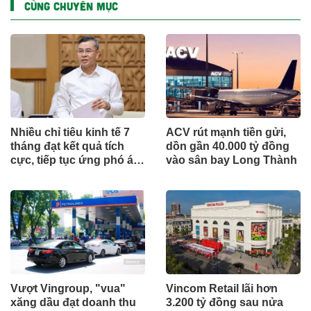
CÙNG CHUYÊN MỤC
Nhiều chỉ tiêu kinh tế 7
ACV rút mạnh tiền gửi,
tháng đạt kết quả tích
dồn gần 40.000 tỷ đồng
cực, tiếp tục ứng phó áp
vào sân bay Long Thành
lực lạm phát
Vượt Vingroup, "vua"
Vincom Retail lãi hơn
xăng dầu đạt doanh thu
3.200 tỷ đồng sau nửa