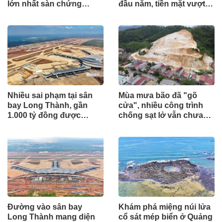
lớn nhất sàn chứng
đầu năm, tiền mặt vượt
khoán
5.700 tỷ đồng
Nhiều sai phạm tại sân
Mùa mưa bão đã "gõ
bay Long Thành, gần
cửa", nhiều công trình
1.000 tỷ đồng được
chống sạt lở vẫn chưa
mang gửi lấy lãi
hoàn thành
Đường vào sân bay
Khám phá miệng núi lửa
Long Thành mang diện
cổ sát mép biển ở Quảng