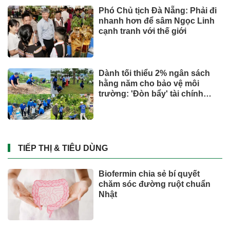
Phó Chủ tịch Đà Nẵng: Phải đi
nhanh hơn để sâm Ngọc Linh
cạnh tranh với thế giới
Dành tối thiểu 2% ngân sách
hằng năm cho bảo vệ môi
trường: 'Đòn bẩy' tài chính
công và bước ngoặt quản trị
hiện đại
TIẾP THỊ & TIÊU DÙNG
Biofermin chia sẻ bí quyết
chăm sóc đường ruột chuẩn
Nhật