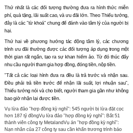
Thứ nhất là các đối tượng thường đưa ra hình thức miễn
phí, quà tặng, lãi suất cao, và ưu đãi lớn. Theo Thiếu tướng,
đây là các "từ khoá" chung để đánh vào tâm lý của người bị
hại.
Thứ hai về phương hướng tác động tâm lý, các chương
trình ưu đãi thường được các đối tượng áp dụng trong một
thời gian rất ngắn, tạo ra sự khan hiếm ảo. Từ đó thúc đẩy
nhu cầu người tham gia hợp đồng, đóng tiền, nộp tiền.
"Tất cả các loại hình đưa ra đều là trả trước và nhận sau.
Đều phải trả tiền trước để nhận lãi suất, lợi nhuận sau",
Thiếu tướng nói và cho biết, người tham gia gần như không
bao giờ nhận lại được tiền.
Vụ lừa đảo "hợp đồng kỳ nghỉ": 545 người bị lừa đặt cọc
hơn 187 tỷ đồngVụ lừa đảo "hợp đồng kỳ nghỉ": Bắt 51
thành viên công ty MetalandVụ án "hợp đồng kỳ nghỉ":
Nạn nhân của 27 công ty sau cần khẩn trương trình báo