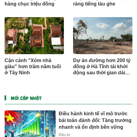
hàng chục triệu đồng
ràng tiếng tàu ghe
Cận cảnh "Xóm nhà
Dự án đường hơn 200 tỷ
giàu" hơn trăm năm tuổi
đồng ở Hà Tĩnh tái khởi
ở Tây Ninh
động sau thời gian dài
đình trệ
MỚI CẬP NHẬT
Điều hành kinh tế vĩ mô trước
bài toán đánh đổi: Tăng trưởng
nhanh và ổn định bền vững
Đầu tư