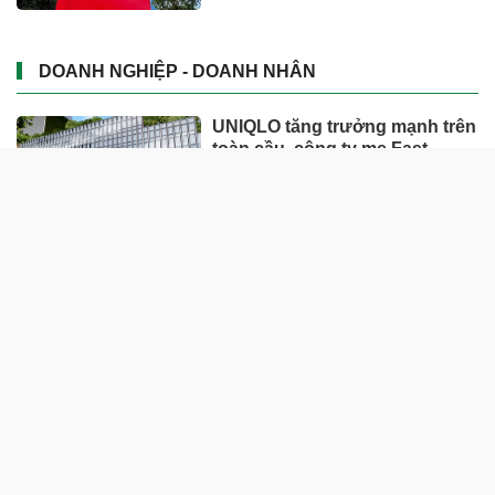
DOANH NGHIỆP - DOANH NHÂN
UNIQLO tăng trưởng mạnh trên
toàn cầu, công ty mẹ Fast
Retailing nâng mục tiêu doanh
thu và lợi nhuận năm 2026
Lộ diện khối tài sản trị giá gần
12.000 tỷ do con trai và con gái
ông Nguyễn Đức Thụy nắm
giữ tại một công ty sắp lên sàn
Một Gen Z giàu hơn cả ông
Trương Gia Bình, Bùi Thành
Nhơn trên sàn chứng khoán